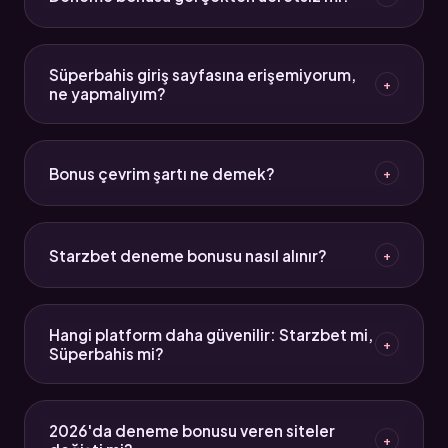
zorunda kalıyor. Starzbet aktif link genellikle 24 saat
içinde resmi kanallardan duyuruluyor. Bu sayfa
Evet, kayıt sırasında herhangi bir yatırım yapılmadan
güncel bağlantıyı takip ediyor.
tanımlanan bakiye deneme bonusudur. Ancak bu
Süperbahis giriş sayfasına erişemiyorum,
+
bakiyeyi çekebilmek için çevrim şartını tamamlamak
ne yapmalıyım?
gerekiyor. Çevrim katsayısı platforma göre 5x ile
25x arasında değişiyor.
Süperbahis yeni giriş adresi değişmiş olabilir. Bu
sayfanın "Güncel Adres" bölümünden aktif
Bonus çevrim şartı ne demek?
+
bağlantıya ulaşabilirsin. Ayrıca DNS ayarlarını
değiştirmek (8.8.8.8 gibi) erişim sorunlarını çözebilir.
Çevrim şartı, bonus bakiyesinin kaç katı kadar işlem
yapılması gerektiğini gösterir. Örneğin 100 TL bonus
Starzbet deneme bonusu nasıl alınır?
+
için 10x çevrim şartı varsa, 1000 TL işlem
tamamlandıktan sonra bakiye çekilebilir hale gelir.
Starzbet giriş adresine erişip kayıt olduktan sonra
"Bonuslar" menüsünden deneme bonusunu talep
Hangi platform daha güvenilir: Starzbet mi,
+
edebilirsin. Bazı kampanyalar otomatik
Süperbahis mi?
tanımlanırken bazıları manuel aktifleştirme
gerektiriyor. Koşulları önceden oku.
Her iki platform da 256-bit SSL şifreleme kullanıyor
ve Türkçe 7/24 destek sunuyor. Güvenilirlik açısından
2026'da deneme bonusu veren siteler
+
teknik altyapıları benzer. Tercih çoğunlukla bonus