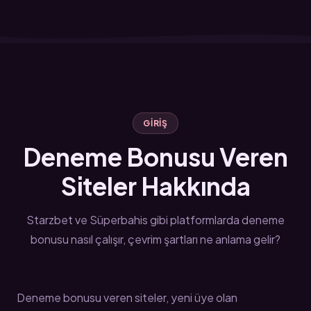
GIRIŞ
Deneme Bonusu Veren
Siteler Hakkında
Starzbet ve Süperbahis gibi platformlarda deneme
bonusu nasıl çalışır, çevrim şartları ne anlama gelir?
Deneme bonusu veren siteler, yeni üye olan