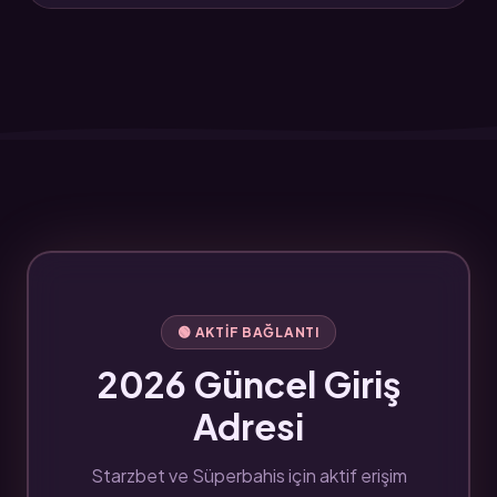
🟢 AKTIF BAĞLANTI
2026 Güncel Giriş
Adresi
Starzbet ve Süperbahis için aktif erişim