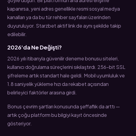
Şöyle düşün: Bir platformun ana adresi erişime
kapanırsa, yeni adres genellikle resmi sosyal medya
kanalları ya da bu tür rehber sayfaları üzerinden
duyuruluyor. Starzbet aktif link de aynı şekilde takip
edilebilir.
2026'da Ne Değişti?
2026 yılı itibarıyla güvenilir deneme bonusu siteleri,
kullanıcı doğrulama süreçlerini sıkılaştırdı. 256-bit SSL
şifreleme artık standart hale geldi. Mobil uyumluluk ve
1.8 saniyelik yükleme hızı da rekabet açısından
belirleyici faktörler arasına girdi.
Bonus çevrim şartları konusunda şeffaflık da arttı —
artık çoğu platform bu bilgiyi kayıt öncesinde
gösteriyor.