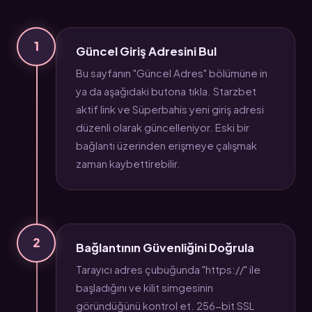
1
Güncel Giriş Adresini Bul
Bu sayfanın "Güncel Adres" bölümüne in
ya da aşağıdaki butona tıkla. Starzbet
aktif link ve Süperbahis yeni giriş adresi
düzenli olarak güncelleniyor. Eski bir
bağlantı üzerinden erişmeye çalışmak
zaman kaybettirebilir.
2
Bağlantının Güvenliğini Doğrula
Tarayıcı adres çubuğunda "https://" ile
başladığını ve kilit simgesinin
göründüğünü kontrol et. 256-bit SSL