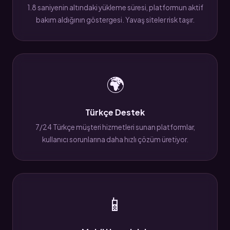
1.8 saniyenin altındaki yükleme süresi, platformun aktif
bakım aldığının göstergesi. Yavaş siteler risk taşır.
🌍
Türkçe Destek
7/24 Türkçe müşteri hizmetleri sunan platformlar,
kullanıcı sorunlarına daha hızlı çözüm üretiyor.
📱