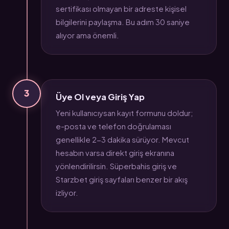
sertifikası olmayan bir adreste kişisel
bilgilerini paylaşma. Bu adım 30 saniye
alıyor ama önemli.
3
Üye Ol veya Giriş Yap
Yeni kullanıcıysan kayıt formunu doldur;
e-posta ve telefon doğrulaması
genellikle 2-3 dakika sürüyor. Mevcut
hesabın varsa direkt giriş ekranına
yönlendirilirsin. Süperbahis giriş ve
Starzbet giriş sayfaları benzer bir akış
izliyor.