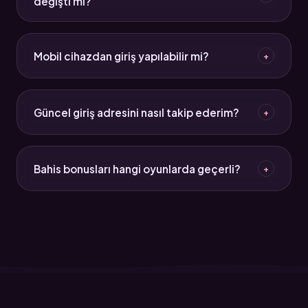
değişti mi?
yapısına ve kişisel deneyime göre şekilleniyor.
2026 itibarıyla güncel deneme bonusu siteleri
çevrim şartlarını daha şeffaf hale getirdi. Kullanıcı
Mobil cihazdan giriş yapılabilir mi?
+
doğrulama süreçleri de sıkılaştı. Mobil uyumluluk ve
hız artık rekabette belirleyici faktörler arasında.
Evet. Hem Starzbet hem Süperbahis iOS 16+ ve
Android 12+ sürümleriyle tam uyumlu. Mobil tarayıcı
Güncel giriş adresini nasıl takip ederim?
+
üzerinden sorunsuz erişim sağlanabiliyor. Ayrıca her
ikisinin de mobil uygulaması mevcut.
Bu sayfayı yer imlerine eklemek en pratik yöntem.
Starzbet güncel giriş ve Süperbahis güncel giriş
Bahis bonusları hangi oyunlarda geçerli?
+
adresleri burada düzenli olarak güncelleniyor. Ayrıca
platformların resmi sosyal medya hesaplarını takip
Bahis bonusları genellikle spor bahisleri ve casino
edebilirsin.
oyunlarında geçerli oluyor. Ancak her bonus türünün
geçerli olduğu oyun kategorileri farklı olabiliyor.
Bonus koşullarında bu bilgi açıkça belirtilmiş olmalı.