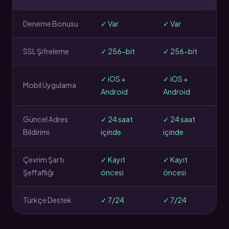
Deneme Bonusu
✓ Var
✓ Var
SSL Şifreleme
✓ 256-bit
✓ 256-bit
✓ iOS +
✓ iOS +
Mobil Uygulama
Android
Android
Güncel Adres
✓ 24 saat
✓ 24 saat
Bildirimi
içinde
içinde
Çevrim Şartı
✓ Kayıt
✓ Kayıt
Şeffaflığı
öncesi
öncesi
Türkçe Destek
✓ 7/24
✓ 7/24