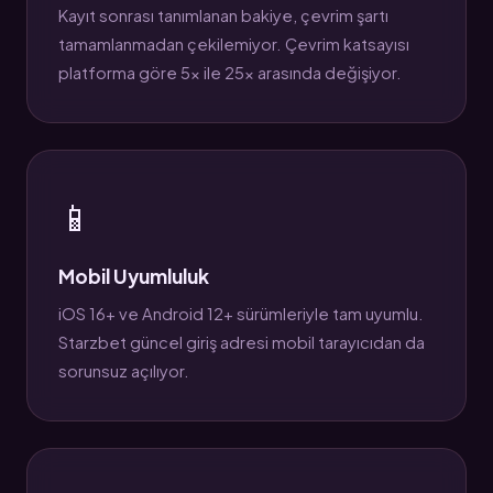
Kayıt sonrası tanımlanan bakiye, çevrim şartı
tamamlanmadan çekilemiyor. Çevrim katsayısı
platforma göre 5x ile 25x arasında değişiyor.
📱
Mobil Uyumluluk
iOS 16+ ve Android 12+ sürümleriyle tam uyumlu.
Starzbet güncel giriş adresi mobil tarayıcıdan da
sorunsuz açılıyor.