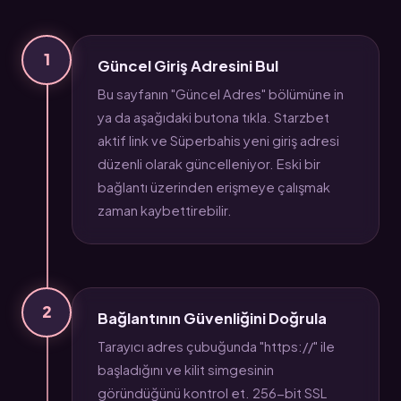
1
Güncel Giriş Adresini Bul
Bu sayfanın "Güncel Adres" bölümüne in
ya da aşağıdaki butona tıkla. Starzbet
aktif link ve Süperbahis yeni giriş adresi
düzenli olarak güncelleniyor. Eski bir
bağlantı üzerinden erişmeye çalışmak
zaman kaybettirebilir.
2
Bağlantının Güvenliğini Doğrula
Tarayıcı adres çubuğunda "https://" ile
başladığını ve kilit simgesinin
göründüğünü kontrol et. 256-bit SSL