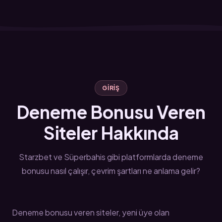
GIRIŞ
Deneme Bonusu Veren
Siteler Hakkında
Starzbet ve Süperbahis gibi platformlarda deneme
bonusu nasıl çalışır, çevrim şartları ne anlama gelir?
Deneme bonusu veren siteler, yeni üye olan