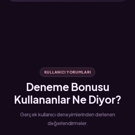
KULLANICI YORUMLARI
Deneme Bonusu
Kullananlar Ne Diyor?
Gerçek kullanıcı deneyimlerinden derlenen
değerlendirmeler.