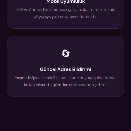
Mobil Uyumluluk
iOS ve Android'de sorunsuz çalışan platformlar teknik
altyapıya yatırım yapıyor demektir.
🔄
Güncel Adres Bildirimi
Erişim değişikliklerini 24 saat içinde duyuran platformlar
kullanıcılarını bilgilendirme konusunda şeffaf.