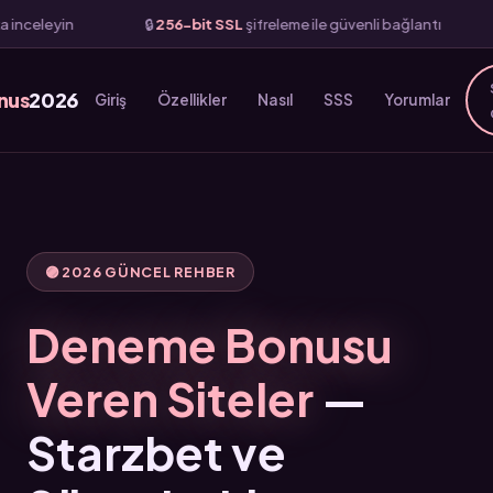
🔒
256-bit SSL
şifreleme ile güvenli bağlantı
📱
Mobil Uyumlu
nus
2026
Giriş
Özellikler
Nasıl
SSS
Yorumlar
🟣 2026 GÜNCEL REHBER
Deneme Bonusu
Veren Siteler
—
Starzbet ve