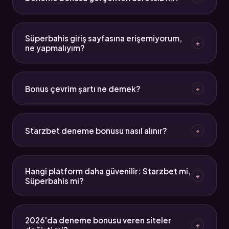
zorunda kalıyor. Starzbet aktif link genellikle 24 saat
içinde resmi kanallardan duyuruluyor. Bu sayfa
Evet, kayıt sırasında herhangi bir yatırım yapılmadan
güncel bağlantıyı takip ediyor.
tanımlanan bakiye deneme bonusudur. Ancak bu
Süperbahis giriş sayfasına erişemiyorum,
+
bakiyeyi çekebilmek için çevrim şartını tamamlamak
ne yapmalıyım?
gerekiyor. Çevrim katsayısı platforma göre 5x ile
25x arasında değişiyor.
Süperbahis yeni giriş adresi değişmiş olabilir. Bu
sayfanın "Güncel Adres" bölümünden aktif
Bonus çevrim şartı ne demek?
+
bağlantıya ulaşabilirsin. Ayrıca DNS ayarlarını
değiştirmek (8.8.8.8 gibi) erişim sorunlarını çözebilir.
Çevrim şartı, bonus bakiyesinin kaç katı kadar işlem
yapılması gerektiğini gösterir. Örneğin 100 TL bonus
Starzbet deneme bonusu nasıl alınır?
+
için 10x çevrim şartı varsa, 1000 TL işlem
tamamlandıktan sonra bakiye çekilebilir hale gelir.
Starzbet giriş adresine erişip kayıt olduktan sonra
"Bonuslar" menüsünden deneme bonusunu talep
Hangi platform daha güvenilir: Starzbet mi,
+
edebilirsin. Bazı kampanyalar otomatik
Süperbahis mi?
tanımlanırken bazıları manuel aktifleştirme
gerektiriyor. Koşulları önceden oku.
Her iki platform da 256-bit SSL şifreleme kullanıyor
ve Türkçe 7/24 destek sunuyor. Güvenilirlik açısından
2026'da deneme bonusu veren siteler
+
teknik altyapıları benzer. Tercih çoğunlukla bonus