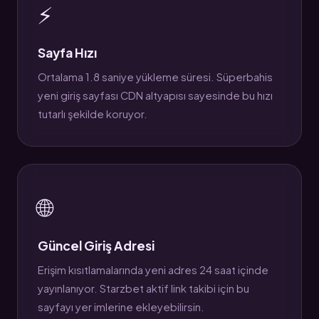
⚡
Sayfa Hızı
Ortalama 1.8 saniye yükleme süresi. Süperbahis
yeni giriş sayfası CDN altyapısı sayesinde bu hızı
tutarlı şekilde koruyor.
🌐
Güncel Giriş Adresi
Erişim kısıtlamalarında yeni adres 24 saat içinde
yayınlanıyor. Starzbet aktif link takibi için bu
sayfayı yer imlerine ekleyebilirsin.