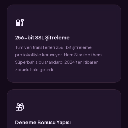
🔐
256-bit SSL Şifreleme
Tüm veri transferleri 256-bit şifreleme
protokolüyle korunuyor. Hem Starzbet hem
Süperbahis bu standardı 2024'ten itibaren
zorunlu hale getirdi.
🎁
Deneme Bonusu Yapısı