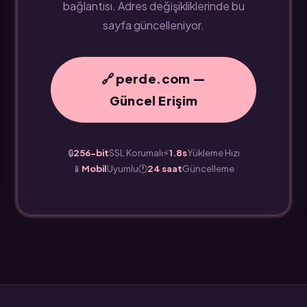
bağlantısı. Adres değişikliklerinde bu
sayfa güncelleniyor.
🔗 perde.com —
Güncel Erişim
🔒
256-bit
SSL Korumalı
⚡
1.8s
Yükleme Hızı
📱
Mobil
Uyumlu
🕐
24 saat
Güncelleme