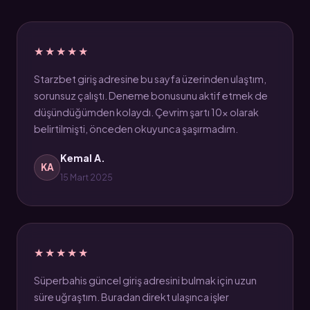
★★★★★
Starzbet giriş adresine bu sayfa üzerinden ulaştım,
sorunsuz çalıştı. Deneme bonusunu aktif etmek de
düşündüğümden kolaydı. Çevrim şartı 10x olarak
belirtilmişti, önceden okuyunca şaşırmadım.
Kemal A.
KA
15 Mart 2025
★★★★★
Süperbahis güncel giriş adresini bulmak için uzun
süre uğraştım. Buradan direkt ulaşınca işler