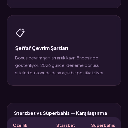
📋
Şeffaf Çevrim Şartları
Bonus çevrim şartları artık kayıt öncesinde
gösteriliyor. 2026 güncel deneme bonusu
siteleri bu konuda daha açık bir politika izliyor.
Starzbet vs Süperbahis — Karşılaştırma
Özellik
Starzbet
Süperbahis