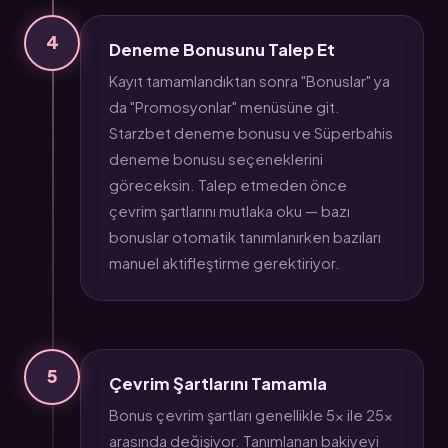
4
Deneme Bonusunu Talep Et
Kayıt tamamlandıktan sonra "Bonuslar" ya
da "Promosyonlar" menüsüne git.
Starzbet deneme bonusu ve Süperbahis
deneme bonusu seçeneklerini
göreceksin. Talep etmeden önce
çevrim şartlarını mutlaka oku — bazı
bonuslar otomatik tanımlanırken bazıları
manuel aktifleştirme gerektiriyor.
5
Çevrim Şartlarını Tamamla
Bonus çevrim şartları genellikle 5x ile 25x
arasında değişiyor. Tanımlanan bakiyeyi