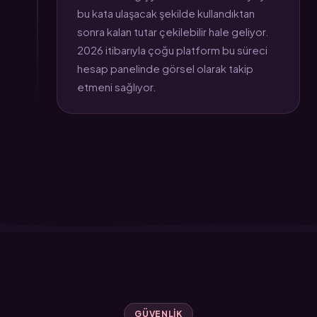
bu kata ulaşacak şekilde kullandıktan
sonra kalan tutar çekilebilir hale geliyor.
2026 itibarıyla çoğu platform bu süreci
hesap panelinde görsel olarak takip
etmeni sağlıyor.
GÜVENLIK