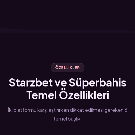
ÖZELLIKLER
Starzbet ve Süperbahis
Temel Özellikleri
İki platformu karşılaştırırken dikkat edilmesi gereken 6
temel başlık.