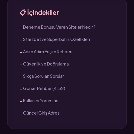
📋 İçindekiler
Deneme Bonusu Veren Siteler Nedir?
Starzbet ve Süperbahis Özellikleri
Adım Adım Erişim Rehberi
Güvenlik ve Doğrulama
Sıkça Sorulan Sorular
Görsel Rehber (4:32)
Kullanıcı Yorumları
Güncel Giriş Adresi