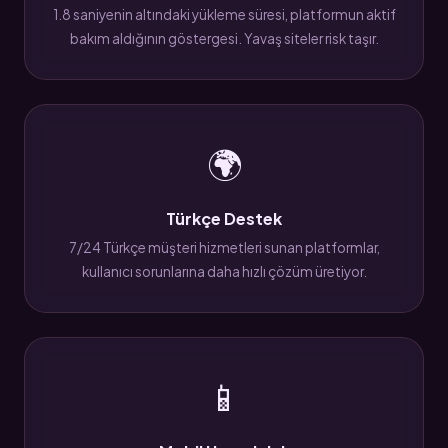
1.8 saniyenin altındaki yükleme süresi, platformun aktif
bakım aldığının göstergesi. Yavaş siteler risk taşır.
🌍
Türkçe Destek
7/24 Türkçe müşteri hizmetleri sunan platformlar,
kullanıcı sorunlarına daha hızlı çözüm üretiyor.
📱