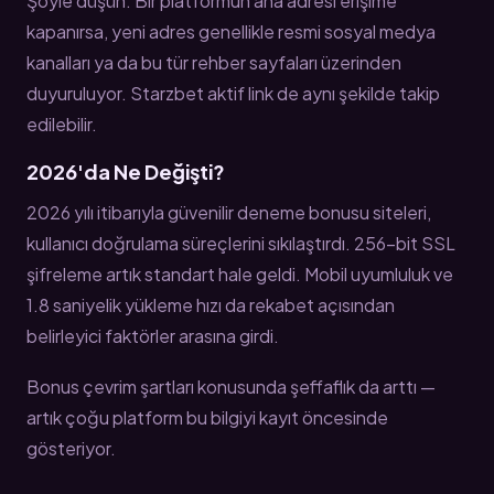
Şöyle düşün: Bir platformun ana adresi erişime
kapanırsa, yeni adres genellikle resmi sosyal medya
kanalları ya da bu tür rehber sayfaları üzerinden
duyuruluyor. Starzbet aktif link de aynı şekilde takip
edilebilir.
2026'da Ne Değişti?
2026 yılı itibarıyla güvenilir deneme bonusu siteleri,
kullanıcı doğrulama süreçlerini sıkılaştırdı. 256-bit SSL
şifreleme artık standart hale geldi. Mobil uyumluluk ve
1.8 saniyelik yükleme hızı da rekabet açısından
belirleyici faktörler arasına girdi.
Bonus çevrim şartları konusunda şeffaflık da arttı —
artık çoğu platform bu bilgiyi kayıt öncesinde
gösteriyor.