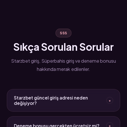
SSS
Sıkça Sorulan Sorular
Starzbet giriş, Süperbahis giriş ve deneme bonusu
hakkında merak edilenler.
Starzbet güncel giriş adresi neden
+
değişiyor?
Türkiye'deki erişim düzenlemeleri nedeniyle bahis
platformları zaman zaman yeni alan adlarına geçmek
Deneme bonusu gerçekten ücretsiz mi?
+