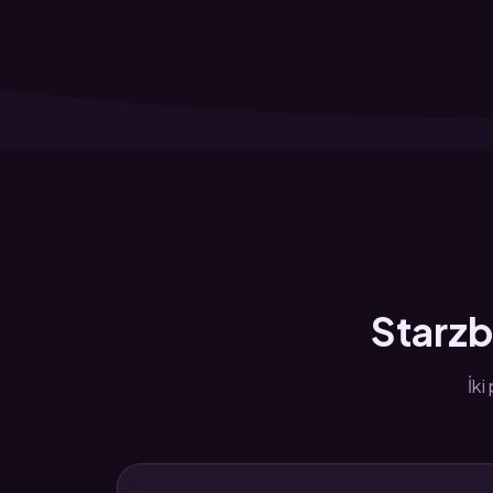
Starzb
İki