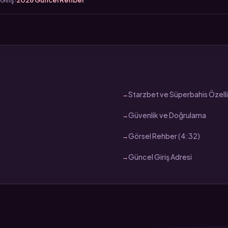
Starzbet ve Süperbahis Özelli
Güvenlik ve Doğrulama
Görsel Rehber (4:32)
Güncel Giriş Adresi