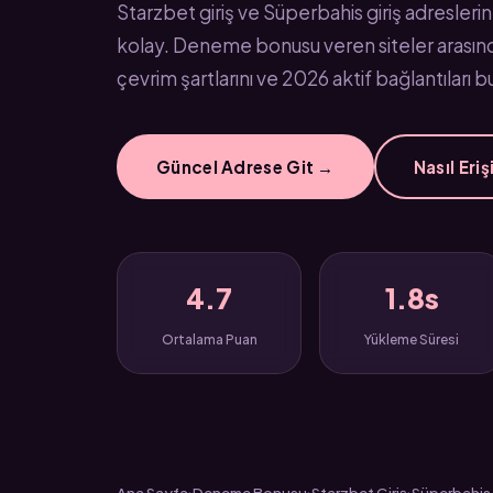
Starzbet giriş ve Süperbahis giriş adresleri
kolay. Deneme bonusu veren siteler arasında
çevrim şartlarını ve 2026 aktif bağlantıları bu
Güncel Adrese Git →
Nasıl Erişi
4.7
1.8s
Ortalama Puan
Yükleme Süresi
Ana Sayfa
Deneme Bonusu
Starzbet Giriş
Süperbahis 