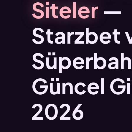
Siteler
—
Starzbet 
Süperbah
Güncel Gi
2026