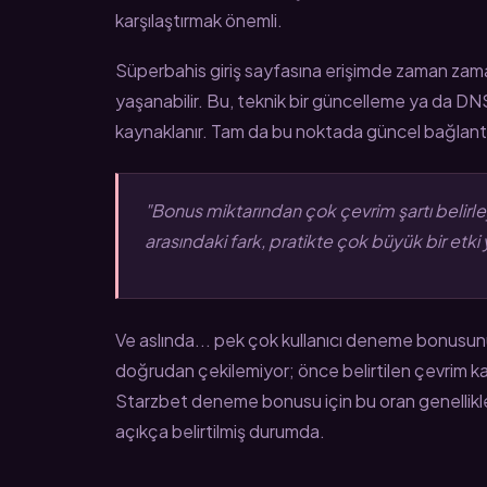
karşılaştırmak önemli.
Süperbahis giriş sayfasına erişimde zaman zama
yaşanabilir. Bu, teknik bir güncelleme ya da 
kaynaklanır. Tam da bu noktada güncel bağlantıl
"Bonus miktarından çok çevrim şartı belirley
arasındaki fark, pratikte çok büyük bir etki y
Ve aslında... pek çok kullanıcı deneme bonusunu
doğrudan çekilemiyor; önce belirtilen çevrim kat
Starzbet deneme bonusu için bu oran genellikle
açıkça belirtilmiş durumda.