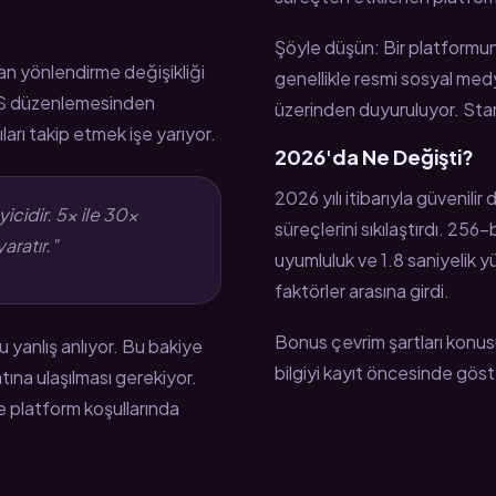
Şöyle düşün: Bir platformun
n yönlendirme değişikliği
genellikle resmi sosyal medy
DNS düzenlemesinden
üzerinden duyuruluyor. Starzb
arı takip etmek işe yarıyor.
2026'da Ne Değişti?
2026 yılı itibarıyla güvenili
icidir. 5x ile 30x
süreçlerini sıkılaştırdı. 256
aratır."
uyumluluk ve 1.8 saniyelik y
faktörler arasına girdi.
Bonus çevrim şartları konus
 yanlış anlıyor. Bu bakiye
bilgiyi kayıt öncesinde göst
ına ulaşılması gerekiyor.
 platform koşullarında