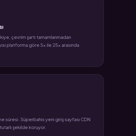
sı
bakiye, çevrim şartı tamamlanmadan
ısı platforma göre 5x ile 25x arasında
e süresi. Süperbahis yeni giriş sayfası CDN
tutarlı şekilde koruyor.