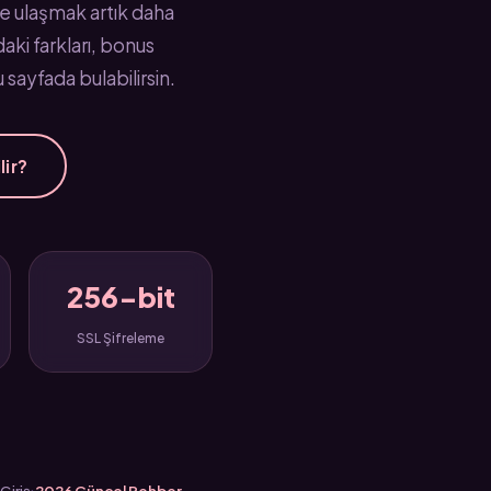
ne ulaşmak artık daha
ki farkları, bonus
 sayfada bulabilirsin.
lir?
256-bit
SSL Şifreleme
Giriş
2026 Güncel Rehber