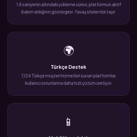
1.8 saniyenin altındaki yükleme süresi, platformun aktif
bakım aldığının göstergesi. Yavaş siteler risk taşır.
🌍
Türkçe Destek
7/24 Türkçe müşteri hizmetleri sunan platformlar,
kullanıcı sorunlarına daha hızlı çözüm üretiyor.
📱