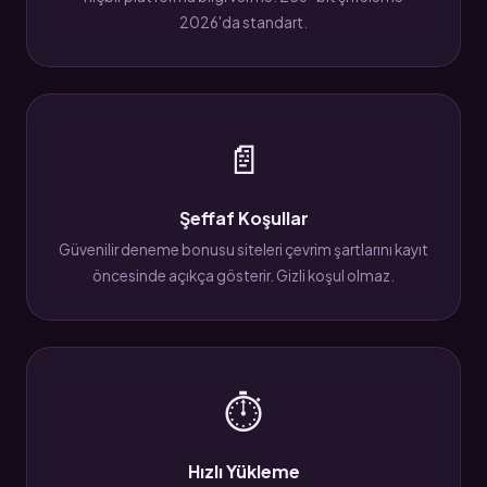
2026'da standart.
📄
Şeffaf Koşullar
Güvenilir deneme bonusu siteleri çevrim şartlarını kayıt
öncesinde açıkça gösterir. Gizli koşul olmaz.
⏱
Hızlı Yükleme