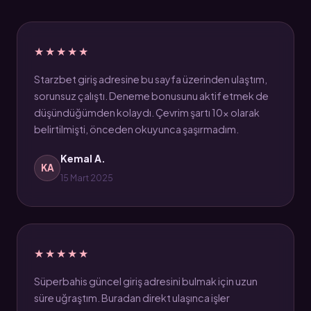
★★★★★
Starzbet giriş adresine bu sayfa üzerinden ulaştım,
sorunsuz çalıştı. Deneme bonusunu aktif etmek de
düşündüğümden kolaydı. Çevrim şartı 10x olarak
belirtilmişti, önceden okuyunca şaşırmadım.
Kemal A.
KA
15 Mart 2025
★★★★★
Süperbahis güncel giriş adresini bulmak için uzun
süre uğraştım. Buradan direkt ulaşınca işler