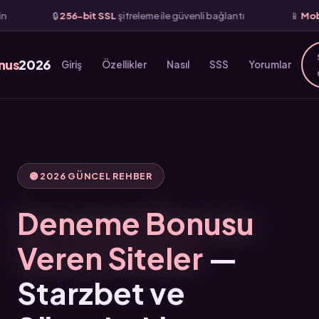
-bit SSL
şifreleme ile güvenli bağlantı
📱
Mobil Uyumlu
— iOS v
nus
2026
Giriş
Özellikler
Nasıl
SSS
Yorumlar
🟣 2026 GÜNCEL REHBER
Deneme Bonusu
Veren Siteler
—
Starzbet ve