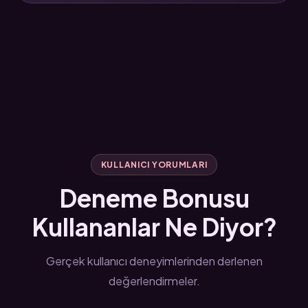
KULLANICI YORUMLARI
Deneme Bonusu
Kullananlar Ne Diyor?
Gerçek kullanıcı deneyimlerinden derlenen
değerlendirmeler.