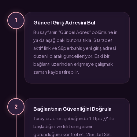
1
Güncel Giriş Adresini Bul
Bu sayfanın "Güncel Adres" bölümüne in
ya da aşağıdaki butona tıkla. Starzbet
aktif link ve Süperbahis yeni giriş adresi
düzenli olarak güncelleniyor. Eski bir
bağlantı üzerinden erişmeye çalışmak
zaman kaybettirebilir.
2
Bağlantının Güvenliğini Doğrula
Tarayıcı adres çubuğunda "https://" ile
başladığını ve kilit simgesinin
göründüğünü kontrol et. 256-bit SSL