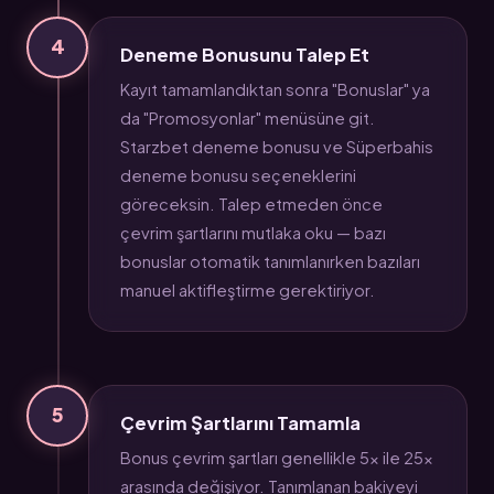
4
Deneme Bonusunu Talep Et
Kayıt tamamlandıktan sonra "Bonuslar" ya
da "Promosyonlar" menüsüne git.
Starzbet deneme bonusu ve Süperbahis
deneme bonusu seçeneklerini
göreceksin. Talep etmeden önce
çevrim şartlarını mutlaka oku — bazı
bonuslar otomatik tanımlanırken bazıları
manuel aktifleştirme gerektiriyor.
5
Çevrim Şartlarını Tamamla
Bonus çevrim şartları genellikle 5x ile 25x
arasında değişiyor. Tanımlanan bakiyeyi