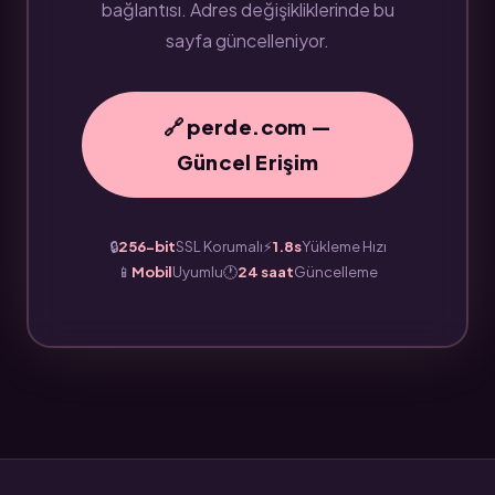
bağlantısı. Adres değişikliklerinde bu
sayfa güncelleniyor.
🔗 perde.com —
Güncel Erişim
🔒
256-bit
SSL Korumalı
⚡
1.8s
Yükleme Hızı
📱
Mobil
Uyumlu
🕐
24 saat
Güncelleme