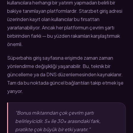
kullanıcılara herhangi bir yatırım yapmadan belirli bir
bakiye tanımlayan platformlardır. Starzbet giriş adresi
üzerinden kayıt olan kullanıcılar bu fırsattan
yararlanabiliyor. Ancak her platformun çevrim şartı
birbirinden farklı — bu yüzden rakamları karşılaştırmak
önemli.
Süperbahis giriş sayfasına erişimde zaman zaman
yönlendirme değişikliği yaşanabilir. Bu, teknik bir
güncelleme ya da DNS düzenlemesinden kaynaklanır.
Tam da bu noktada güncel bağlantıları takip etmek işe
yarıyor.
"Bonus miktarından çok çevrim şartı
belirleyicidir. 5x ile 30x arasındaki fark,
pratikte çok büyük bir etki yaratır."