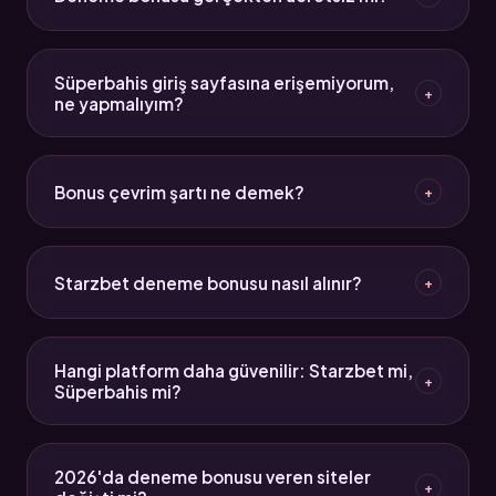
zorunda kalıyor. Starzbet aktif link genellikle 24 saat
içinde resmi kanallardan duyuruluyor. Bu sayfa
Evet, kayıt sırasında herhangi bir yatırım yapılmadan
güncel bağlantıyı takip ediyor.
tanımlanan bakiye deneme bonusudur. Ancak bu
Süperbahis giriş sayfasına erişemiyorum,
+
bakiyeyi çekebilmek için çevrim şartını tamamlamak
ne yapmalıyım?
gerekiyor. Çevrim katsayısı platforma göre 5x ile
25x arasında değişiyor.
Süperbahis yeni giriş adresi değişmiş olabilir. Bu
sayfanın "Güncel Adres" bölümünden aktif
Bonus çevrim şartı ne demek?
+
bağlantıya ulaşabilirsin. Ayrıca DNS ayarlarını
değiştirmek (8.8.8.8 gibi) erişim sorunlarını çözebilir.
Çevrim şartı, bonus bakiyesinin kaç katı kadar işlem
yapılması gerektiğini gösterir. Örneğin 100 TL bonus
Starzbet deneme bonusu nasıl alınır?
+
için 10x çevrim şartı varsa, 1000 TL işlem
tamamlandıktan sonra bakiye çekilebilir hale gelir.
Starzbet giriş adresine erişip kayıt olduktan sonra
"Bonuslar" menüsünden deneme bonusunu talep
Hangi platform daha güvenilir: Starzbet mi,
+
edebilirsin. Bazı kampanyalar otomatik
Süperbahis mi?
tanımlanırken bazıları manuel aktifleştirme
gerektiriyor. Koşulları önceden oku.
Her iki platform da 256-bit SSL şifreleme kullanıyor
ve Türkçe 7/24 destek sunuyor. Güvenilirlik açısından
2026'da deneme bonusu veren siteler
+
teknik altyapıları benzer. Tercih çoğunlukla bonus