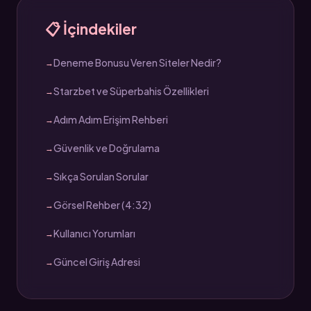
📋 İçindekiler
Deneme Bonusu Veren Siteler Nedir?
Starzbet ve Süperbahis Özellikleri
Adım Adım Erişim Rehberi
Güvenlik ve Doğrulama
Sıkça Sorulan Sorular
Görsel Rehber (4:32)
Kullanıcı Yorumları
Güncel Giriş Adresi