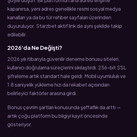
Şöyle düşün: Bir platformun ana adresi erişime
kapanırsa, yeni adres genellikle resmi sosyal medya
kanalları ya da bu tür rehber sayfaları üzerinden
duyuruluyor. Starzbet aktif link de aynı şekilde takip
edilebilir.
2026'da Ne Değişti?
2026 yılı itibarıyla güvenilir deneme bonusu siteleri,
kullanıcı doğrulama süreçlerini sıkılaştırdı. 256-bit SSL
şifreleme artık standart hale geldi. Mobil uyumluluk ve
1.8 saniyelik yükleme hızı da rekabet açısından
belirleyici faktörler arasına girdi.
Bonus çevrim şartları konusunda şeffaflık da arttı —
artık çoğu platform bu bilgiyi kayıt öncesinde
gösteriyor.