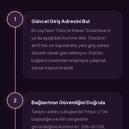
1
Güncel Giriş Adresini Bul
Bu sayfanın "Güncel Adres" bölümüne in
ya da aşağıdaki butona tıkla. Starzbet
aktif link ve Süperbahis yeni giriş adresi
düzenli olarak güncelleniyor. Eski bir
bağlantı üzerinden erişmeye çalışmak
zaman kaybettirebilir.
2
Bağlantının Güvenliğini Doğrula
Tarayıcı adres çubuğunda "https://" ile
başladığını ve kilit simgesinin
göründüğünü kontrol et. 256-bit SSL