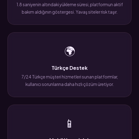
1.8 saniyenin altındaki yükleme süresi, platformun aktif
bakım aldığının göstergesi. Yavaş siteler risk taşır.
🌍
Türkçe Destek
7/24 Türkçe müşteri hizmetleri sunan platformlar,
kullanıcı sorunlarına daha hızlı çözüm üretiyor.
📱