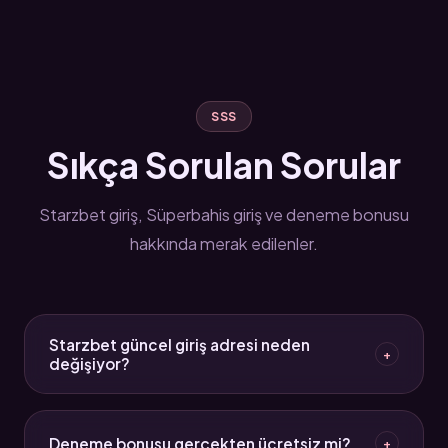
SSS
Sıkça Sorulan Sorular
Starzbet giriş, Süperbahis giriş ve deneme bonusu
hakkında merak edilenler.
Starzbet güncel giriş adresi neden
+
değişiyor?
Türkiye'deki erişim düzenlemeleri nedeniyle bahis
platformları zaman zaman yeni alan adlarına geçmek
Deneme bonusu gerçekten ücretsiz mi?
+