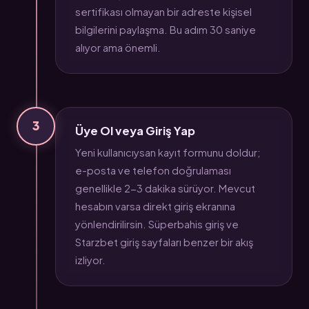
sertifikası olmayan bir adreste kişisel
bilgilerini paylaşma. Bu adım 30 saniye
alıyor ama önemli.
3
Üye Ol veya Giriş Yap
Yeni kullanıcıysan kayıt formunu doldur;
e-posta ve telefon doğrulaması
genellikle 2-3 dakika sürüyor. Mevcut
hesabın varsa direkt giriş ekranına
yönlendirilirsin. Süperbahis giriş ve
Starzbet giriş sayfaları benzer bir akış
izliyor.