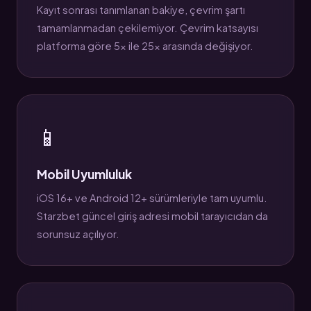
Kayıt sonrası tanımlanan bakiye, çevrim şartı
tamamlanmadan çekilemiyor. Çevrim katsayısı
platforma göre 5x ile 25x arasında değişiyor.
📱
Mobil Uyumluluk
iOS 16+ ve Android 12+ sürümleriyle tam uyumlu.
Starzbet güncel giriş adresi mobil tarayıcıdan da
sorunsuz açılıyor.