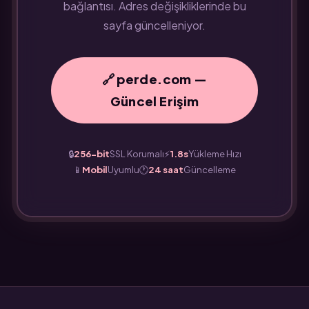
bağlantısı. Adres değişikliklerinde bu
sayfa güncelleniyor.
🔗 perde.com —
Güncel Erişim
🔒
256-bit
SSL Korumalı
⚡
1.8s
Yükleme Hızı
📱
Mobil
Uyumlu
🕐
24 saat
Güncelleme