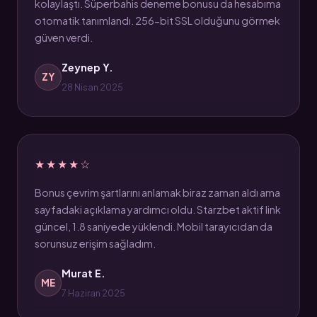
kolaylaştı. Süperbahis deneme bonusu da hesabıma
otomatik tanımlandı. 256-bit SSL olduğunu görmek
güven verdi.
Zeynep Y.
ZY
28 Nisan 2025
★★★★☆
Bonus çevrim şartlarını anlamak biraz zaman aldı ama
sayfadaki açıklama yardımcı oldu. Starzbet aktif link
güncel, 1.8 saniyede yüklendi. Mobil tarayıcıdan da
sorunsuz erişim sağladım.
Murat E.
ME
7 Haziran 2025