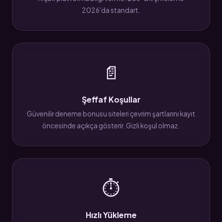
2026'da standart.
📄
Şeffaf Koşullar
Güvenilir deneme bonusu siteleri çevrim şartlarını kayıt
öncesinde açıkça gösterir. Gizli koşul olmaz.
⏱
Hızlı Yükleme