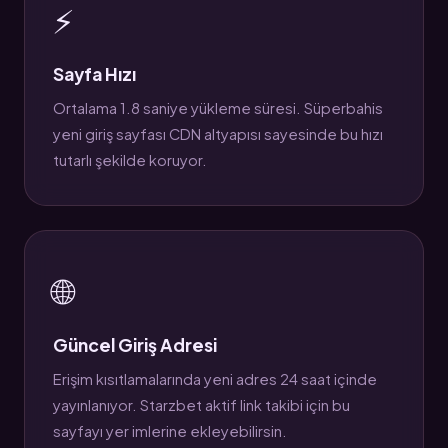
⚡
Sayfa Hızı
Ortalama 1.8 saniye yükleme süresi. Süperbahis
yeni giriş sayfası CDN altyapısı sayesinde bu hızı
tutarlı şekilde koruyor.
🌐
Güncel Giriş Adresi
Erişim kısıtlamalarında yeni adres 24 saat içinde
yayınlanıyor. Starzbet aktif link takibi için bu
sayfayı yer imlerine ekleyebilirsin.