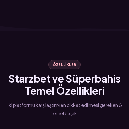
ÖZELLIKLER
Starzbet ve Süperbahis
Temel Özellikleri
İki platformu karşılaştırırken dikkat edilmesi gereken 6
temel başlık.