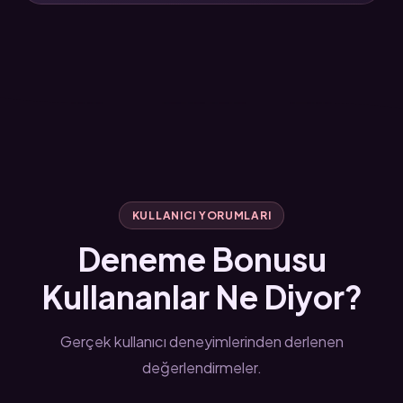
KULLANICI YORUMLARI
Deneme Bonusu
Kullananlar Ne Diyor?
Gerçek kullanıcı deneyimlerinden derlenen
değerlendirmeler.