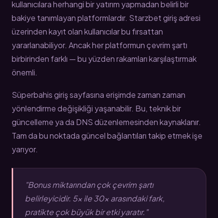
kullanıcılara herhangi bir yatırım yapmadan belirli bir
bakiye tanımlayan platformlardır. Starzbet giriş adresi
üzerinden kayıt olan kullanıcılar bu fırsattan
yararlanabiliyor. Ancak her platformun çevrim şartı
birbirinden farklı — bu yüzden rakamları karşılaştırmak
önemli.
Süperbahis giriş sayfasına erişimde zaman zaman
yönlendirme değişikliği yaşanabilir. Bu, teknik bir
güncelleme ya da DNS düzenlemesinden kaynaklanır.
Tam da bu noktada güncel bağlantıları takip etmek işe
yarıyor.
"Bonus miktarından çok çevrim şartı
belirleyicidir. 5x ile 30x arasındaki fark,
pratikte çok büyük bir etki yaratır."