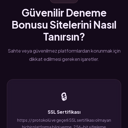
Güvenilir Deneme
Bonusu Sitelerini Nasıl
Tanırsın?
Sahte veya güvenilmez platformlardan korunmak için
dikkat edilmesi gereken işaretler.
🔒
SSL Sertifikası
https:// protokolü ve geçerli SSL sertifikası olmayan
hiçbir platforma bilgi verme. 256-bit şifreleme