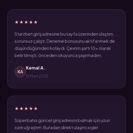
★★★★★
Starzbet giriş adresine bu sayfa üzerinden ulaştım,
sorunsuz çalıştı. Deneme bonusunu aktif etmek de
düşündüğümden kolaydı. Çevrim şartı 10x olarak
belirtilmişti, önceden okuyunca şaşırmadım.
Kemal A.
KA
15 Mart 2025
★★★★★
Süperbahis güncel giriş adresini bulmak için uzun
süre uğraştım. Buradan direkt ulaşınca işler