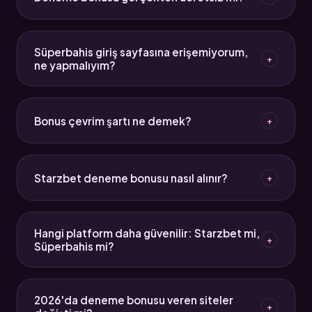
zorunda kalıyor. Starzbet aktif link genellikle 24 saat
içinde resmi kanallardan duyuruluyor. Bu sayfa
Evet, kayıt sırasında herhangi bir yatırım yapılmadan
güncel bağlantıyı takip ediyor.
tanımlanan bakiye deneme bonusudur. Ancak bu
Süperbahis giriş sayfasına erişemiyorum,
+
bakiyeyi çekebilmek için çevrim şartını tamamlamak
ne yapmalıyım?
gerekiyor. Çevrim katsayısı platforma göre 5x ile
25x arasında değişiyor.
Süperbahis yeni giriş adresi değişmiş olabilir. Bu
sayfanın "Güncel Adres" bölümünden aktif
Bonus çevrim şartı ne demek?
+
bağlantıya ulaşabilirsin. Ayrıca DNS ayarlarını
değiştirmek (8.8.8.8 gibi) erişim sorunlarını çözebilir.
Çevrim şartı, bonus bakiyesinin kaç katı kadar işlem
yapılması gerektiğini gösterir. Örneğin 100 TL bonus
Starzbet deneme bonusu nasıl alınır?
+
için 10x çevrim şartı varsa, 1000 TL işlem
tamamlandıktan sonra bakiye çekilebilir hale gelir.
Starzbet giriş adresine erişip kayıt olduktan sonra
"Bonuslar" menüsünden deneme bonusunu talep
Hangi platform daha güvenilir: Starzbet mi,
+
edebilirsin. Bazı kampanyalar otomatik
Süperbahis mi?
tanımlanırken bazıları manuel aktifleştirme
gerektiriyor. Koşulları önceden oku.
Her iki platform da 256-bit SSL şifreleme kullanıyor
ve Türkçe 7/24 destek sunuyor. Güvenilirlik açısından
2026'da deneme bonusu veren siteler
+
teknik altyapıları benzer. Tercih çoğunlukla bonus