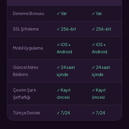
Deneme Bonusu
✓ Var
✓ Var
SSL Şifreleme
✓ 256-bit
✓ 256-bit
✓ iOS +
✓ iOS +
Mobil Uygulama
Android
Android
Güncel Adres
✓ 24 saat
✓ 24 saat
Bildirimi
içinde
içinde
Çevrim Şartı
✓ Kayıt
✓ Kayıt
Şeffaflığı
öncesi
öncesi
Türkçe Destek
✓ 7/24
✓ 7/24