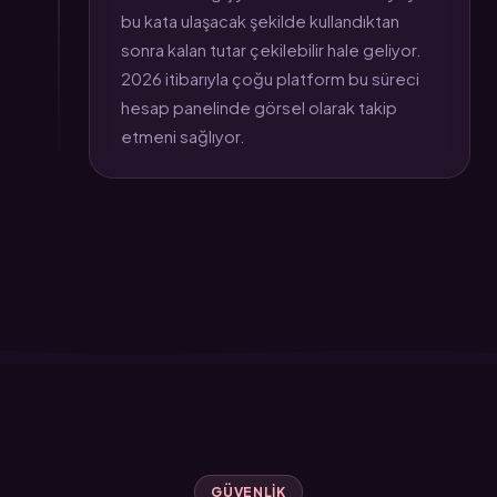
bu kata ulaşacak şekilde kullandıktan
sonra kalan tutar çekilebilir hale geliyor.
2026 itibarıyla çoğu platform bu süreci
hesap panelinde görsel olarak takip
etmeni sağlıyor.
GÜVENLIK