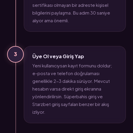
sertifikası olmayan bir adreste kişisel
bilgilerini paylaşma. Bu adım 30 saniye
alıyor ama önemli.
3
Üye Ol veya Giriş Yap
Yeni kullanıcıysan kayıt formunu doldur;
e-posta ve telefon doğrulaması
genellikle 2-3 dakika sürüyor. Mevcut
hesabın varsa direkt giriş ekranına
yönlendirilirsin. Süperbahis giriş ve
Starzbet giriş sayfaları benzer bir akış
izliyor.