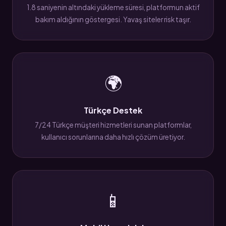
1.8 saniyenin altındaki yükleme süresi, platformun aktif
bakım aldığının göstergesi. Yavaş siteler risk taşır.
🌍
Türkçe Destek
7/24 Türkçe müşteri hizmetleri sunan platformlar,
kullanıcı sorunlarına daha hızlı çözüm üretiyor.
📱