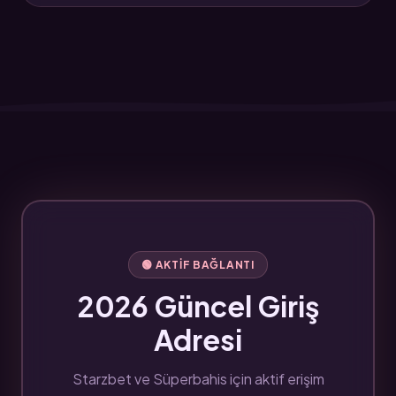
🟢 AKTIF BAĞLANTI
2026 Güncel Giriş
Adresi
Starzbet ve Süperbahis için aktif erişim