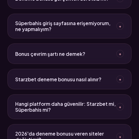
zorunda kalıyor. Starzbet aktif link genellikle 24 saat
içinde resmi kanallardan duyuruluyor. Bu sayfa
Evet, kayıt sırasında herhangi bir yatırım yapılmadan
güncel bağlantıyı takip ediyor.
tanımlanan bakiye deneme bonusudur. Ancak bu
Süperbahis giriş sayfasına erişemiyorum,
+
bakiyeyi çekebilmek için çevrim şartını tamamlamak
ne yapmalıyım?
gerekiyor. Çevrim katsayısı platforma göre 5x ile
25x arasında değişiyor.
Süperbahis yeni giriş adresi değişmiş olabilir. Bu
sayfanın "Güncel Adres" bölümünden aktif
Bonus çevrim şartı ne demek?
+
bağlantıya ulaşabilirsin. Ayrıca DNS ayarlarını
değiştirmek (8.8.8.8 gibi) erişim sorunlarını çözebilir.
Çevrim şartı, bonus bakiyesinin kaç katı kadar işlem
yapılması gerektiğini gösterir. Örneğin 100 TL bonus
Starzbet deneme bonusu nasıl alınır?
+
için 10x çevrim şartı varsa, 1000 TL işlem
tamamlandıktan sonra bakiye çekilebilir hale gelir.
Starzbet giriş adresine erişip kayıt olduktan sonra
"Bonuslar" menüsünden deneme bonusunu talep
Hangi platform daha güvenilir: Starzbet mi,
+
edebilirsin. Bazı kampanyalar otomatik
Süperbahis mi?
tanımlanırken bazıları manuel aktifleştirme
gerektiriyor. Koşulları önceden oku.
Her iki platform da 256-bit SSL şifreleme kullanıyor
ve Türkçe 7/24 destek sunuyor. Güvenilirlik açısından
2026'da deneme bonusu veren siteler
+
teknik altyapıları benzer. Tercih çoğunlukla bonus