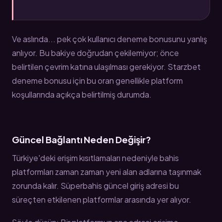
Ve aslında... pek çok kullanıcı deneme bonusunu yanlış
anlıyor. Bu bakiye doğrudan çekilemiyor; önce
belirtilen çevrim katına ulaşılması gerekiyor. Starzbet
deneme bonusu için bu oran genellikle platform
koşullarında açıkça belirtilmiş durumda.
Güncel Bağlantı Neden Değişir?
Türkiye'deki erişim kısıtlamaları nedeniyle bahis
platformları zaman zaman yeni alan adlarına taşınmak
zorunda kalır. Süperbahis güncel giriş adresi bu
süreçten etkilenen platformlar arasında yer alıyor.