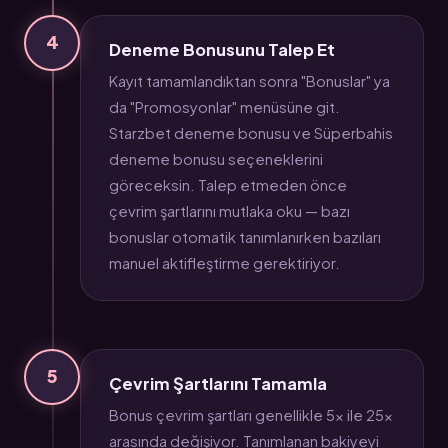
4
Deneme Bonusunu Talep Et
Kayıt tamamlandıktan sonra "Bonuslar" ya
da "Promosyonlar" menüsüne git.
Starzbet deneme bonusu ve Süperbahis
deneme bonusu seçeneklerini
göreceksin. Talep etmeden önce
çevrim şartlarını mutlaka oku — bazı
bonuslar otomatik tanımlanırken bazıları
manuel aktifleştirme gerektiriyor.
5
Çevrim Şartlarını Tamamla
Bonus çevrim şartları genellikle 5x ile 25x
arasında değişiyor. Tanımlanan bakiyeyi