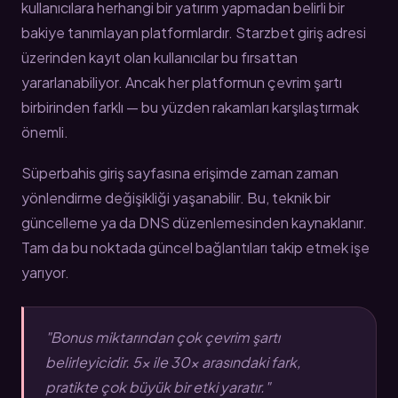
kullanıcılara herhangi bir yatırım yapmadan belirli bir
bakiye tanımlayan platformlardır. Starzbet giriş adresi
üzerinden kayıt olan kullanıcılar bu fırsattan
yararlanabiliyor. Ancak her platformun çevrim şartı
birbirinden farklı — bu yüzden rakamları karşılaştırmak
önemli.
Süperbahis giriş sayfasına erişimde zaman zaman
yönlendirme değişikliği yaşanabilir. Bu, teknik bir
güncelleme ya da DNS düzenlemesinden kaynaklanır.
Tam da bu noktada güncel bağlantıları takip etmek işe
yarıyor.
"Bonus miktarından çok çevrim şartı
belirleyicidir. 5x ile 30x arasındaki fark,
pratikte çok büyük bir etki yaratır."