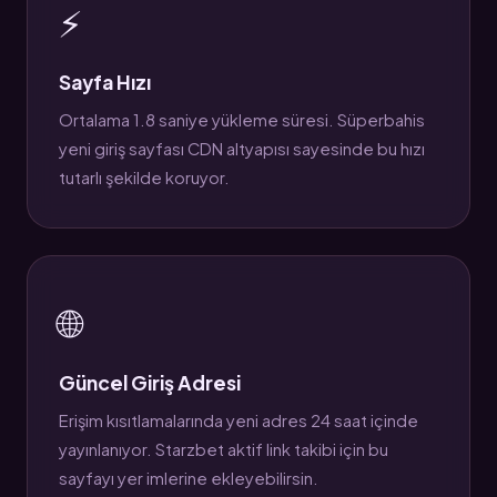
⚡
Sayfa Hızı
Ortalama 1.8 saniye yükleme süresi. Süperbahis
yeni giriş sayfası CDN altyapısı sayesinde bu hızı
tutarlı şekilde koruyor.
🌐
Güncel Giriş Adresi
Erişim kısıtlamalarında yeni adres 24 saat içinde
yayınlanıyor. Starzbet aktif link takibi için bu
sayfayı yer imlerine ekleyebilirsin.