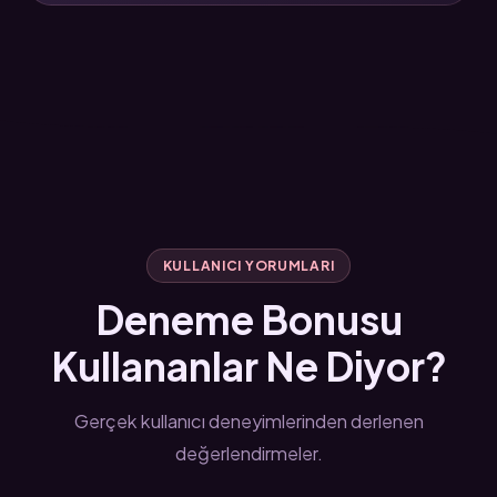
KULLANICI YORUMLARI
Deneme Bonusu
Kullananlar Ne Diyor?
Gerçek kullanıcı deneyimlerinden derlenen
değerlendirmeler.