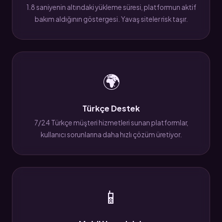
1.8 saniyenin altındaki yükleme süresi, platformun aktif
bakım aldığının göstergesi. Yavaş siteler risk taşır.
🌍
Türkçe Destek
7/24 Türkçe müşteri hizmetleri sunan platformlar,
kullanıcı sorunlarına daha hızlı çözüm üretiyor.
📱