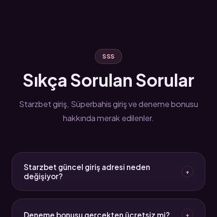
SSS
Sıkça Sorulan Sorular
Starzbet giriş, Süperbahis giriş ve deneme bonusu
hakkında merak edilenler.
Starzbet güncel giriş adresi neden
+
değişiyor?
Türkiye'deki erişim düzenlemeleri nedeniyle bahis
platformları zaman zaman yeni alan adlarına geçmek
Deneme bonusu gerçekten ücretsiz mi?
+