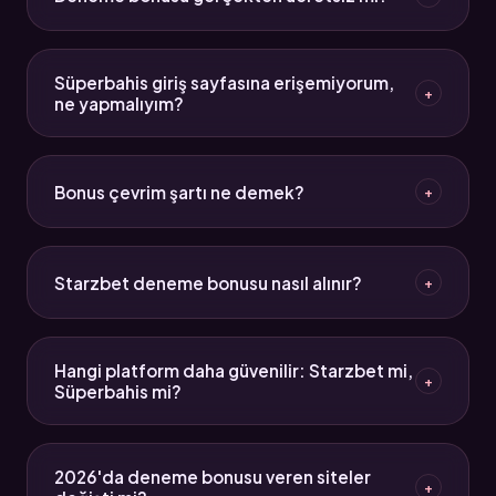
zorunda kalıyor. Starzbet aktif link genellikle 24 saat
içinde resmi kanallardan duyuruluyor. Bu sayfa
Evet, kayıt sırasında herhangi bir yatırım yapılmadan
güncel bağlantıyı takip ediyor.
tanımlanan bakiye deneme bonusudur. Ancak bu
Süperbahis giriş sayfasına erişemiyorum,
+
bakiyeyi çekebilmek için çevrim şartını tamamlamak
ne yapmalıyım?
gerekiyor. Çevrim katsayısı platforma göre 5x ile
25x arasında değişiyor.
Süperbahis yeni giriş adresi değişmiş olabilir. Bu
sayfanın "Güncel Adres" bölümünden aktif
Bonus çevrim şartı ne demek?
+
bağlantıya ulaşabilirsin. Ayrıca DNS ayarlarını
değiştirmek (8.8.8.8 gibi) erişim sorunlarını çözebilir.
Çevrim şartı, bonus bakiyesinin kaç katı kadar işlem
yapılması gerektiğini gösterir. Örneğin 100 TL bonus
Starzbet deneme bonusu nasıl alınır?
+
için 10x çevrim şartı varsa, 1000 TL işlem
tamamlandıktan sonra bakiye çekilebilir hale gelir.
Starzbet giriş adresine erişip kayıt olduktan sonra
"Bonuslar" menüsünden deneme bonusunu talep
Hangi platform daha güvenilir: Starzbet mi,
+
edebilirsin. Bazı kampanyalar otomatik
Süperbahis mi?
tanımlanırken bazıları manuel aktifleştirme
gerektiriyor. Koşulları önceden oku.
Her iki platform da 256-bit SSL şifreleme kullanıyor
ve Türkçe 7/24 destek sunuyor. Güvenilirlik açısından
2026'da deneme bonusu veren siteler
+
teknik altyapıları benzer. Tercih çoğunlukla bonus