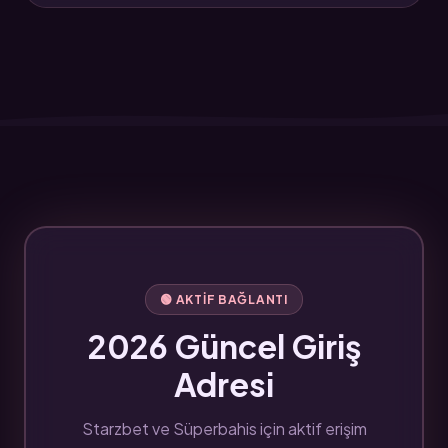
🟢 AKTIF BAĞLANTI
2026 Güncel Giriş
Adresi
Starzbet ve Süperbahis için aktif erişim