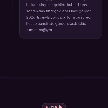
bu kata ulaşacak şekilde kullandıktan
sonra kalan tutar çekilebilir hale geliyor.
2026 itibarıyla çoğu platform bu süreci
hesap panelinde görsel olarak takip
etmeni sağlıyor.
GÜVENLIK