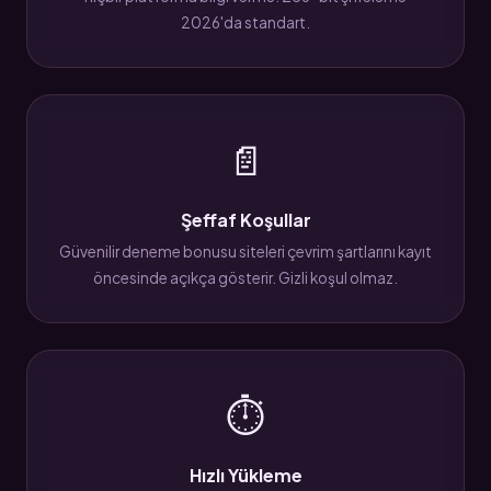
2026'da standart.
📄
Şeffaf Koşullar
Güvenilir deneme bonusu siteleri çevrim şartlarını kayıt
öncesinde açıkça gösterir. Gizli koşul olmaz.
⏱
Hızlı Yükleme