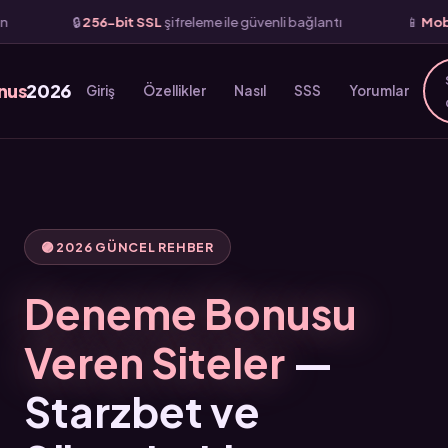
-bit SSL
şifreleme ile güvenli bağlantı
📱
Mobil Uyumlu
— iOS v
nus
2026
Giriş
Özellikler
Nasıl
SSS
Yorumlar
🟣 2026 GÜNCEL REHBER
Deneme Bonusu
Veren Siteler
—
Starzbet ve