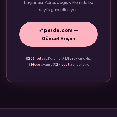
bağlantısı. Adres değişikliklerinde bu
sayfa güncelleniyor.
🔗 perde.com —
Güncel Erişim
🔒
256-bit
SSL Korumalı
⚡
1.8s
Yükleme Hızı
📱
Mobil
Uyumlu
🕐
24 saat
Güncelleme