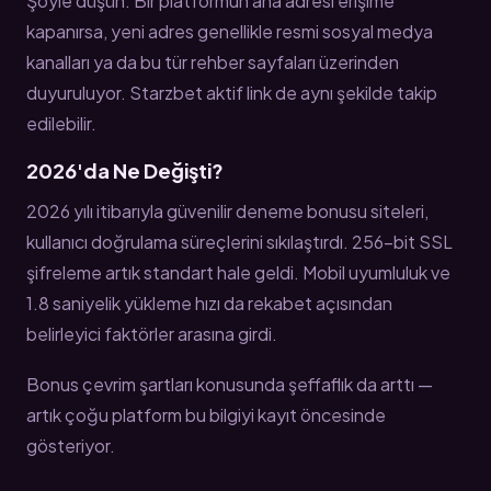
Şöyle düşün: Bir platformun ana adresi erişime
kapanırsa, yeni adres genellikle resmi sosyal medya
kanalları ya da bu tür rehber sayfaları üzerinden
duyuruluyor. Starzbet aktif link de aynı şekilde takip
edilebilir.
2026'da Ne Değişti?
2026 yılı itibarıyla güvenilir deneme bonusu siteleri,
kullanıcı doğrulama süreçlerini sıkılaştırdı. 256-bit SSL
şifreleme artık standart hale geldi. Mobil uyumluluk ve
1.8 saniyelik yükleme hızı da rekabet açısından
belirleyici faktörler arasına girdi.
Bonus çevrim şartları konusunda şeffaflık da arttı —
artık çoğu platform bu bilgiyi kayıt öncesinde
gösteriyor.