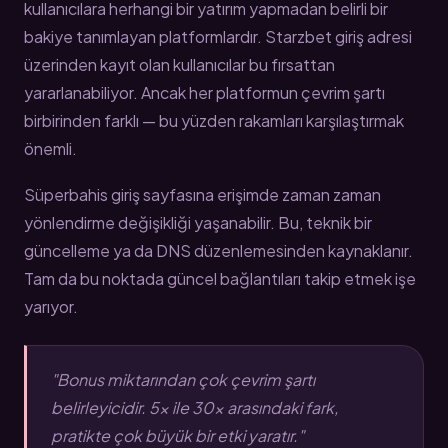
kullanıcılara herhangi bir yatırım yapmadan belirli bir
bakiye tanımlayan platformlardır. Starzbet giriş adresi
üzerinden kayıt olan kullanıcılar bu fırsattan
yararlanabiliyor. Ancak her platformun çevrim şartı
birbirinden farklı — bu yüzden rakamları karşılaştırmak
önemli.
Süperbahis giriş sayfasına erişimde zaman zaman
yönlendirme değişikliği yaşanabilir. Bu, teknik bir
güncelleme ya da DNS düzenlemesinden kaynaklanır.
Tam da bu noktada güncel bağlantıları takip etmek işe
yarıyor.
"Bonus miktarından çok çevrim şartı
belirleyicidir. 5x ile 30x arasındaki fark,
pratikte çok büyük bir etki yaratır."