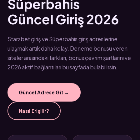
Süperbahis
Güncel Giriş 2026
Starzbet giriş ve Süperbahis giriş adreslerine
ulaşmak artık daha kolay. Deneme bonusu veren
siteler arasındaki farkları, bonus çevrim şartlarını ve
2026 aktif bağlantıları bu sayfada bulabilirsin.
Güncel Adrese Git →
Nasıl Erişilir?