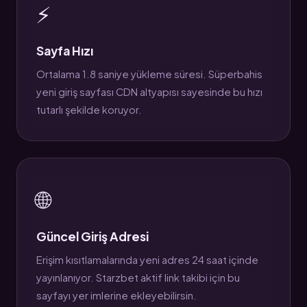
⚡
Sayfa Hızı
Ortalama 1.8 saniye yükleme süresi. Süperbahis
yeni giriş sayfası CDN altyapısı sayesinde bu hızı
tutarlı şekilde koruyor.
🌐
Güncel Giriş Adresi
Erişim kısıtlamalarında yeni adres 24 saat içinde
yayınlanıyor. Starzbet aktif link takibi için bu
sayfayı yer imlerine ekleyebilirsin.