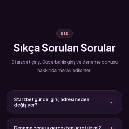
SSS
Sıkça Sorulan Sorular
Starzbet giriş, Süperbahis giriş ve deneme bonusu
hakkında merak edilenler.
Starzbet güncel giriş adresi neden
+
değişiyor?
Türkiye'deki erişim düzenlemeleri nedeniyle bahis
platformları zaman zaman yeni alan adlarına geçmek
Deneme bonusu gerçekten ücretsiz mi?
+