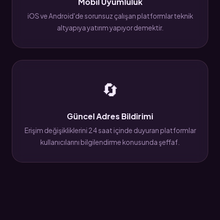
Mobil Uyumluluk
iOS ve Android'de sorunsuz çalışan platformlar teknik
altyapıya yatırım yapıyor demektir.
🔄
Güncel Adres Bildirimi
Erişim değişikliklerini 24 saat içinde duyuran platformlar
kullanıcılarını bilgilendirme konusunda şeffaf.