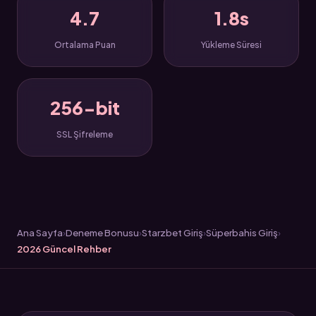
4.7
1.8s
Ortalama Puan
Yükleme Süresi
256-bit
SSL Şifreleme
Ana Sayfa
Deneme Bonusu
Starzbet Giriş
Süperbahis Giriş
2026 Güncel Rehber