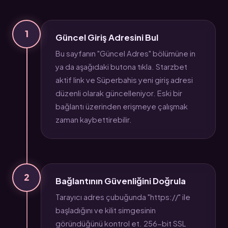
1
Güncel Giriş Adresini Bul
Bu sayfanın "Güncel Adres" bölümüne in
ya da aşağıdaki butona tıkla. Starzbet
aktif link ve Süperbahis yeni giriş adresi
düzenli olarak güncelleniyor. Eski bir
bağlantı üzerinden erişmeye çalışmak
zaman kaybettirebilir.
2
Bağlantının Güvenliğini Doğrula
Tarayıcı adres çubuğunda "https://" ile
başladığını ve kilit simgesinin
göründüğünü kontrol et. 256-bit SSL