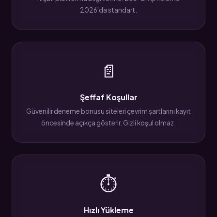
2026'da standart.
📄
Şeffaf Koşullar
Güvenilir deneme bonusu siteleri çevrim şartlarını kayıt
öncesinde açıkça gösterir. Gizli koşul olmaz.
⏱
Hızlı Yükleme