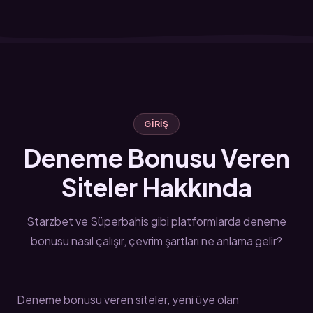
GIRIŞ
Deneme Bonusu Veren
Siteler Hakkında
Starzbet ve Süperbahis gibi platformlarda deneme
bonusu nasıl çalışır, çevrim şartları ne anlama gelir?
Deneme bonusu veren siteler, yeni üye olan