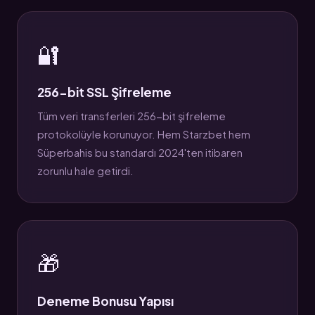
🔐
256-bit SSL Şifreleme
Tüm veri transferleri 256-bit şifreleme
protokolüyle korunuyor. Hem Starzbet hem
Süperbahis bu standardı 2024'ten itibaren
zorunlu hale getirdi.
🎁
Deneme Bonusu Yapısı