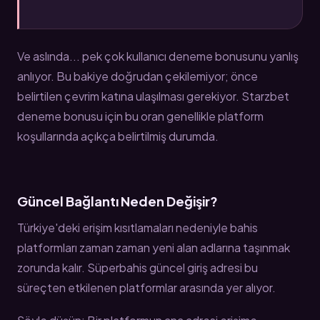
Ve aslında... pek çok kullanıcı deneme bonusunu yanlış
anlıyor. Bu bakiye doğrudan çekilemiyor; önce
belirtilen çevrim katına ulaşılması gerekiyor. Starzbet
deneme bonusu için bu oran genellikle platform
koşullarında açıkça belirtilmiş durumda.
Güncel Bağlantı Neden Değişir?
Türkiye'deki erişim kısıtlamaları nedeniyle bahis
platformları zaman zaman yeni alan adlarına taşınmak
zorunda kalır. Süperbahis güncel giriş adresi bu
süreçten etkilenen platformlar arasında yer alıyor.