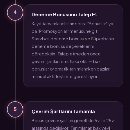
4
Deneme Bonusunu Talep Et
Kayıt tamamlandıktan sonra "Bonuslar" ya
da "Promosyonlar" menüsüne git.
Starzbet deneme bonusu ve Süperbahis
deneme bonusu seçeneklerini
göreceksin. Talep etmeden önce
çevrim şartlarını mutlaka oku — bazı
bonuslar otomatik tanımlanırken bazıları
manuel aktifleştirme gerektiriyor.
5
Çevrim Şartlarını Tamamla
Bonus çevrim şartları genellikle 5x ile 25x
arasında değişiyor. Tanımlanan bakiyeyi