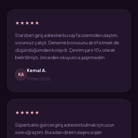
★★★★★
Starzbet giriş adresine bu sayfa üzerinden ulaştım,
sorunsuz çalıştı. Deneme bonusunu aktif etmek de
düşündüğümden kolaydı. Çevrim şartı 10x olarak
belirtilmişti, önceden okuyunca şaşırmadım.
Kemal A.
KA
15 Mart 2025
★★★★★
Süperbahis güncel giriş adresini bulmak için uzun
süre uğraştım. Buradan direkt ulaşınca işler