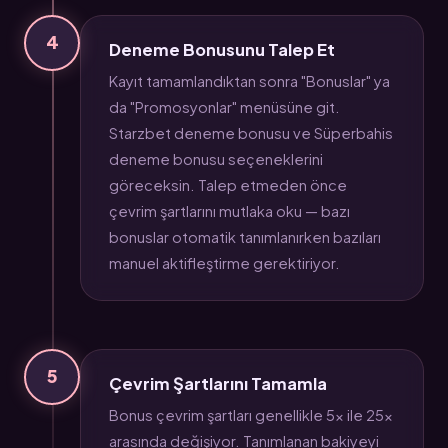
4
Deneme Bonusunu Talep Et
Kayıt tamamlandıktan sonra "Bonuslar" ya
da "Promosyonlar" menüsüne git.
Starzbet deneme bonusu ve Süperbahis
deneme bonusu seçeneklerini
göreceksin. Talep etmeden önce
çevrim şartlarını mutlaka oku — bazı
bonuslar otomatik tanımlanırken bazıları
manuel aktifleştirme gerektiriyor.
5
Çevrim Şartlarını Tamamla
Bonus çevrim şartları genellikle 5x ile 25x
arasında değişiyor. Tanımlanan bakiyeyi