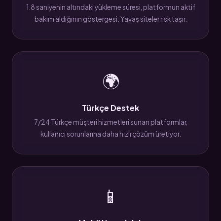
1.8 saniyenin altındaki yükleme süresi, platformun aktif
bakım aldığının göstergesi. Yavaş siteler risk taşır.
🌍
Türkçe Destek
7/24 Türkçe müşteri hizmetleri sunan platformlar,
kullanıcı sorunlarına daha hızlı çözüm üretiyor.
📱