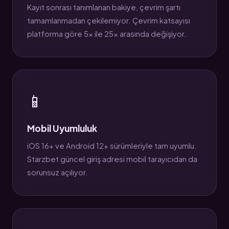
Kayıt sonrası tanımlanan bakiye, çevrim şartı
tamamlanmadan çekilemiyor. Çevrim katsayısı
platforma göre 5x ile 25x arasında değişiyor.
📱
Mobil Uyumluluk
iOS 16+ ve Android 12+ sürümleriyle tam uyumlu.
Starzbet güncel giriş adresi mobil tarayıcıdan da
sorunsuz açılıyor.