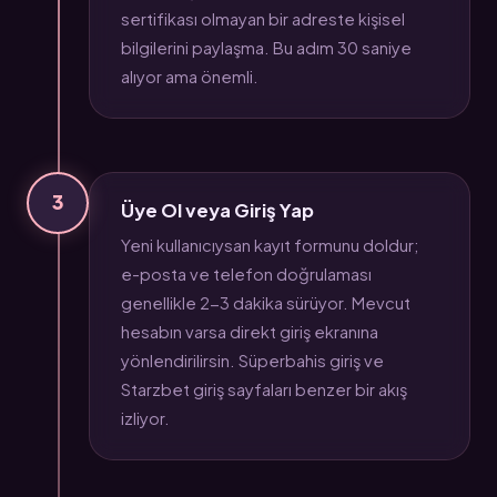
sertifikası olmayan bir adreste kişisel
bilgilerini paylaşma. Bu adım 30 saniye
alıyor ama önemli.
3
Üye Ol veya Giriş Yap
Yeni kullanıcıysan kayıt formunu doldur;
e-posta ve telefon doğrulaması
genellikle 2-3 dakika sürüyor. Mevcut
hesabın varsa direkt giriş ekranına
yönlendirilirsin. Süperbahis giriş ve
Starzbet giriş sayfaları benzer bir akış
izliyor.