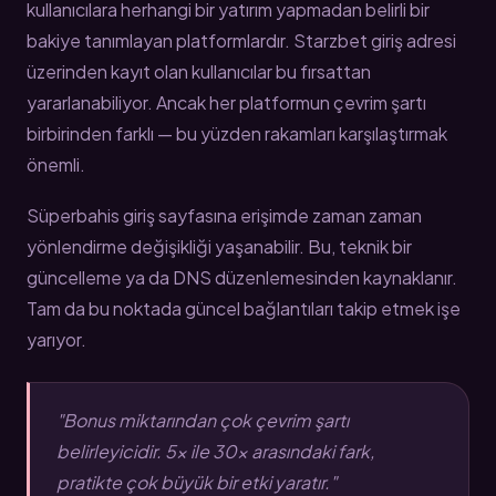
kullanıcılara herhangi bir yatırım yapmadan belirli bir
bakiye tanımlayan platformlardır. Starzbet giriş adresi
üzerinden kayıt olan kullanıcılar bu fırsattan
yararlanabiliyor. Ancak her platformun çevrim şartı
birbirinden farklı — bu yüzden rakamları karşılaştırmak
önemli.
Süperbahis giriş sayfasına erişimde zaman zaman
yönlendirme değişikliği yaşanabilir. Bu, teknik bir
güncelleme ya da DNS düzenlemesinden kaynaklanır.
Tam da bu noktada güncel bağlantıları takip etmek işe
yarıyor.
"Bonus miktarından çok çevrim şartı
belirleyicidir. 5x ile 30x arasındaki fark,
pratikte çok büyük bir etki yaratır."