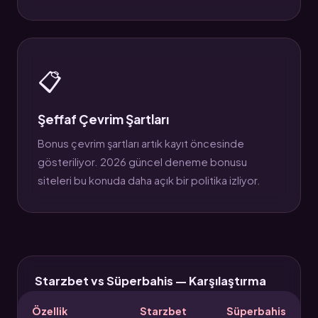
📋
Şeffaf Çevrim Şartları
Bonus çevrim şartları artık kayıt öncesinde
gösteriliyor. 2026 güncel deneme bonusu
siteleri bu konuda daha açık bir politika izliyor.
Starzbet vs Süperbahis — Karşılaştırma
Özellik
Starzbet
Süperbahis