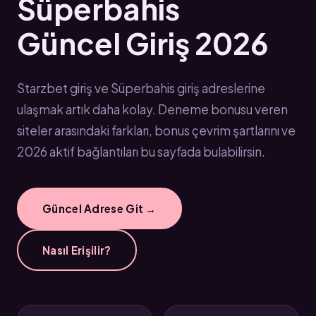
Süperbahis
Güncel Giriş 2026
Starzbet giriş ve Süperbahis giriş adreslerine
ulaşmak artık daha kolay. Deneme bonusu veren
siteler arasındaki farkları, bonus çevrim şartlarını ve
2026 aktif bağlantıları bu sayfada bulabilirsin.
Güncel Adrese Git →
Nasıl Erişilir?