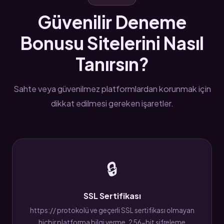
Güvenilir Deneme
Bonusu Sitelerini Nasıl
Tanırsın?
Sahte veya güvenilmez platformlardan korunmak için
dikkat edilmesi gereken işaretler.
🔒
SSL Sertifikası
https:// protokolü ve geçerli SSL sertifikası olmayan
hiçbir platforma bilgi verme. 256-bit şifreleme