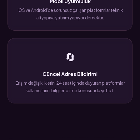
Mobil Uyumluluk
iOS ve Android'de sorunsuz çalışan platformlar teknik
altyapıya yatırım yapıyor demektir.
🔄
Güncel Adres Bildirimi
Erişim değişikliklerini 24 saat içinde duyuran platformlar
kullanıcılarını bilgilendirme konusunda şeffaf.