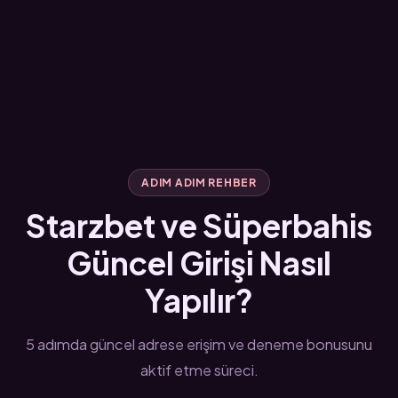
ADIM ADIM REHBER
Starzbet ve Süperbahis
Güncel Girişi Nasıl
Yapılır?
5 adımda güncel adrese erişim ve deneme bonusunu
aktif etme süreci.