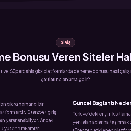
GIRIŞ
e Bonusu Veren Siteler Ha
t ve Süperbahis gibi platformlarda deneme bonusu nasıl çalışır
şartları ne anlama gelir?
Güncel Bağlantı Neden
nıcılara herhangi bir
atformlardır. Starzbet giriş
Türkiye'deki erişim kısıtlam
tan yararlanabiliyor. Ancak
yeni alan adlarına taşınmak 
 bu yüzden rakamları
süreçten etkilenen platforml