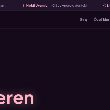
📱
Mobil Uyumlu
— iOS ve Android destekli
⏱
1.8 saniye
ortal
Giriş
Özellikler
eren