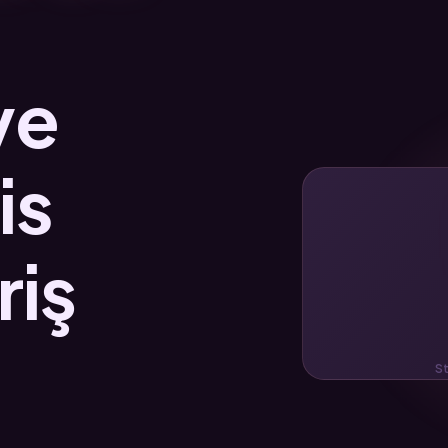
ve
is
riş
St