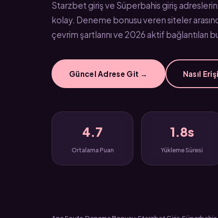
Starzbet giriş ve Süperbahis giriş adresleri
kolay. Deneme bonusu veren siteler arasında
çevrim şartlarını ve 2026 aktif bağlantıları bu
Güncel Adrese Git →
Nasıl Erişi
4.7
1.8s
Ortalama Puan
Yükleme Süresi
Ana Sayfa
Deneme Bonusu
Starzbet Giriş
Süperbahis 