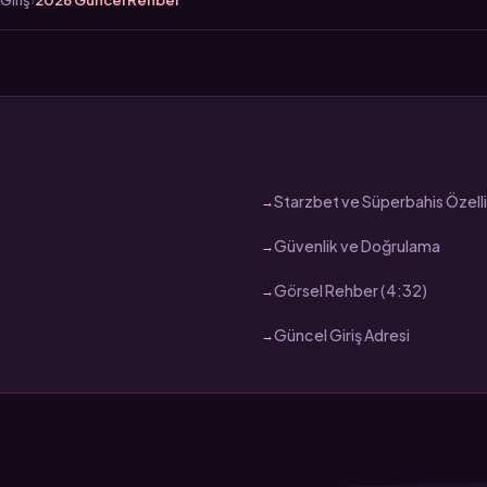
Starzbet ve Süperbahis Özelli
Güvenlik ve Doğrulama
Görsel Rehber (4:32)
Güncel Giriş Adresi