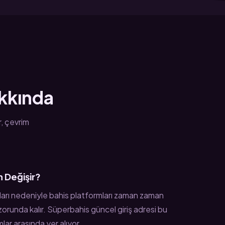
kkında
, çevrim
 Değişir?
aları nedeniyle bahis platformları zaman zaman
zorunda kalır. Süperbahis güncel giriş adresi bu
ar arasında yer alıyor.