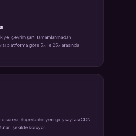
sı
bakiye, çevrim şartı tamamlanmadan
ısı platforma göre 5x ile 25x arasında
e süresi. Süperbahis yeni giriş sayfası CDN
tutarlı şekilde koruyor.