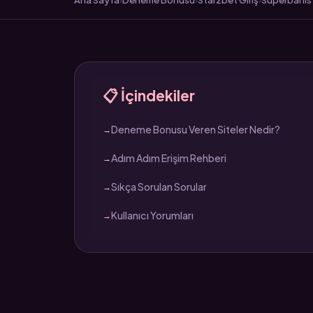
📋 İçindekiler
Deneme Bonusu Veren Siteler Nedir?
Adım Adım Erişim Rehberi
Sıkça Sorulan Sorular
Kullanıcı Yorumları