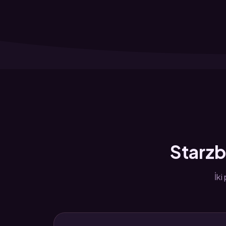
Starzb
İki