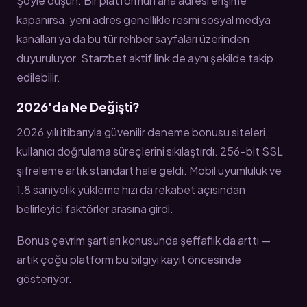
Şöyle düşün: Bir platformun ana adresi erişime
kapanırsa, yeni adres genellikle resmi sosyal medya
kanalları ya da bu tür rehber sayfaları üzerinden
duyuruluyor. Starzbet aktif link de aynı şekilde takip
edilebilir.
2026'da Ne Değişti?
2026 yılı itibarıyla güvenilir deneme bonusu siteleri,
kullanıcı doğrulama süreçlerini sıkılaştırdı. 256-bit SSL
şifreleme artık standart hale geldi. Mobil uyumluluk ve
1.8 saniyelik yükleme hızı da rekabet açısından
belirleyici faktörler arasına girdi.
Bonus çevrim şartları konusunda şeffaflık da arttı —
artık çoğu platform bu bilgiyi kayıt öncesinde
gösteriyor.