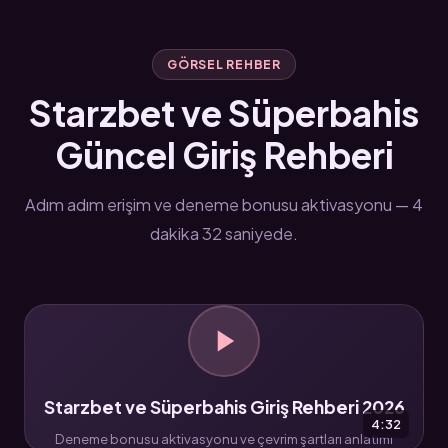
GÖRSEL REHBER
Starzbet ve Süperbahis
Güncel Giriş Rehberi
Adım adım erişim ve deneme bonusu aktivasyonu — 4
dakika 32 saniyede.
Starzbet ve Süperbahis Giriş Rehberi 2026
4:32
Deneme bonusu aktivasyonu ve çevrim şartları anlatımı