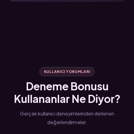
KULLANICI YORUMLARI
Deneme Bonusu
Kullananlar Ne Diyor?
Gerçek kullanıcı deneyimlerinden derlenen
değerlendirmeler.