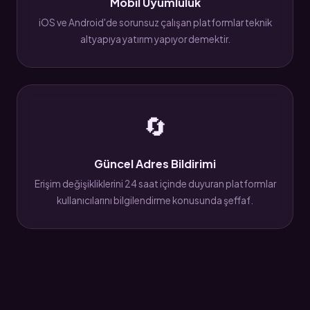
Mobil Uyumluluk
iOS ve Android'de sorunsuz çalışan platformlar teknik
altyapıya yatırım yapıyor demektir.
🔄
Güncel Adres Bildirimi
Erişim değişikliklerini 24 saat içinde duyuran platformlar
kullanıcılarını bilgilendirme konusunda şeffaf.