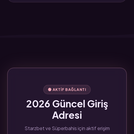
🟢 AKTIF BAĞLANTI
2026 Güncel Giriş
Adresi
Starzbet ve Süperbahis için aktif erişim