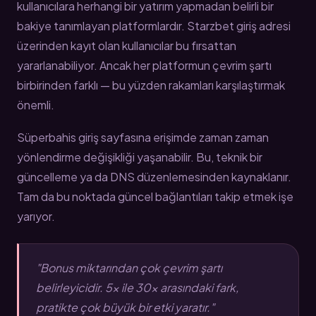
kullanıcılara herhangi bir yatırım yapmadan belirli bir
bakiye tanımlayan platformlardır. Starzbet giriş adresi
üzerinden kayıt olan kullanıcılar bu fırsattan
yararlanabiliyor. Ancak her platformun çevrim şartı
birbirinden farklı — bu yüzden rakamları karşılaştırmak
önemli.
Süperbahis giriş sayfasına erişimde zaman zaman
yönlendirme değişikliği yaşanabilir. Bu, teknik bir
güncelleme ya da DNS düzenlemesinden kaynaklanır.
Tam da bu noktada güncel bağlantıları takip etmek işe
yarıyor.
"Bonus miktarından çok çevrim şartı
belirleyicidir. 5x ile 30x arasındaki fark,
pratikte çok büyük bir etki yaratır."