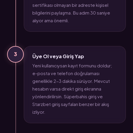
sertifikası olmayan bir adreste kişisel
bilgilerini paylaşma. Bu adım 30 saniye
alıyor ama önemli.
3
Üye Ol veya Giriş Yap
Yeni kullanıcıysan kayıt formunu doldur;
e-posta ve telefon doğrulaması
genellikle 2-3 dakika sürüyor. Mevcut
hesabın varsa direkt giriş ekranına
yönlendirilirsin. Süperbahis giriş ve
Starzbet giriş sayfaları benzer bir akış
izliyor.