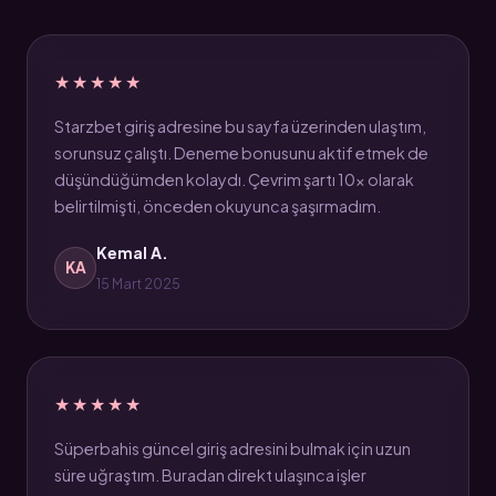
★★★★★
Starzbet giriş adresine bu sayfa üzerinden ulaştım,
sorunsuz çalıştı. Deneme bonusunu aktif etmek de
düşündüğümden kolaydı. Çevrim şartı 10x olarak
belirtilmişti, önceden okuyunca şaşırmadım.
Kemal A.
KA
15 Mart 2025
★★★★★
Süperbahis güncel giriş adresini bulmak için uzun
süre uğraştım. Buradan direkt ulaşınca işler