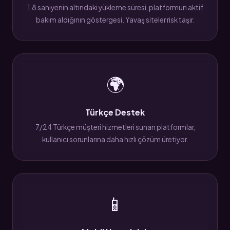
1.8 saniyenin altındaki yükleme süresi, platformun aktif
bakım aldığının göstergesi. Yavaş siteler risk taşır.
🌍
Türkçe Destek
7/24 Türkçe müşteri hizmetleri sunan platformlar,
kullanıcı sorunlarına daha hızlı çözüm üretiyor.
📱