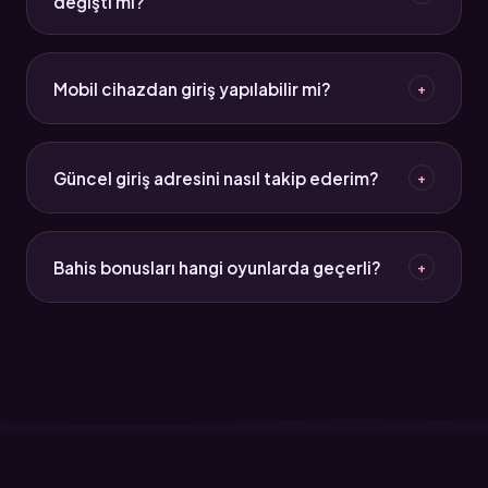
değişti mi?
yapısına ve kişisel deneyime göre şekilleniyor.
2026 itibarıyla güncel deneme bonusu siteleri
çevrim şartlarını daha şeffaf hale getirdi. Kullanıcı
Mobil cihazdan giriş yapılabilir mi?
+
doğrulama süreçleri de sıkılaştı. Mobil uyumluluk ve
hız artık rekabette belirleyici faktörler arasında.
Evet. Hem Starzbet hem Süperbahis iOS 16+ ve
Android 12+ sürümleriyle tam uyumlu. Mobil tarayıcı
Güncel giriş adresini nasıl takip ederim?
+
üzerinden sorunsuz erişim sağlanabiliyor. Ayrıca her
ikisinin de mobil uygulaması mevcut.
Bu sayfayı yer imlerine eklemek en pratik yöntem.
Starzbet güncel giriş ve Süperbahis güncel giriş
Bahis bonusları hangi oyunlarda geçerli?
+
adresleri burada düzenli olarak güncelleniyor. Ayrıca
platformların resmi sosyal medya hesaplarını takip
Bahis bonusları genellikle spor bahisleri ve casino
edebilirsin.
oyunlarında geçerli oluyor. Ancak her bonus türünün
geçerli olduğu oyun kategorileri farklı olabiliyor.
Bonus koşullarında bu bilgi açıkça belirtilmiş olmalı.