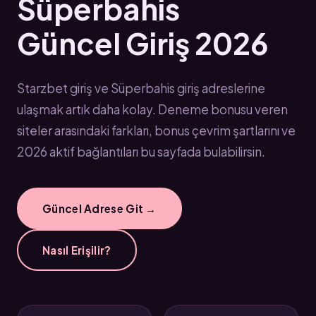
Süperbahis
Güncel Giriş 2026
Starzbet giriş ve Süperbahis giriş adreslerine
ulaşmak artık daha kolay. Deneme bonusu veren
siteler arasındaki farkları, bonus çevrim şartlarını ve
2026 aktif bağlantıları bu sayfada bulabilirsin.
Güncel Adrese Git →
Nasıl Erişilir?