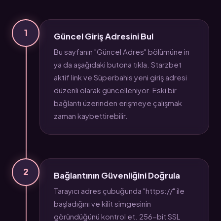
1
Güncel Giriş Adresini Bul
Bu sayfanın "Güncel Adres" bölümüne in
ya da aşağıdaki butona tıkla. Starzbet
aktif link ve Süperbahis yeni giriş adresi
düzenli olarak güncelleniyor. Eski bir
bağlantı üzerinden erişmeye çalışmak
zaman kaybettirebilir.
2
Bağlantının Güvenliğini Doğrula
Tarayıcı adres çubuğunda "https://" ile
başladığını ve kilit simgesinin
göründüğünü kontrol et. 256-bit SSL