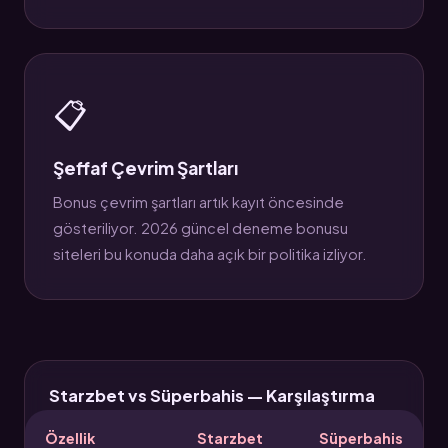
📋
Şeffaf Çevrim Şartları
Bonus çevrim şartları artık kayıt öncesinde
gösteriliyor. 2026 güncel deneme bonusu
siteleri bu konuda daha açık bir politika izliyor.
Starzbet vs Süperbahis — Karşılaştırma
Özellik
Starzbet
Süperbahis