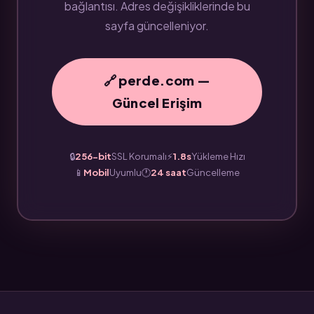
bağlantısı. Adres değişikliklerinde bu
sayfa güncelleniyor.
🔗 perde.com —
Güncel Erişim
🔒
256-bit
SSL Korumalı
⚡
1.8s
Yükleme Hızı
📱
Mobil
Uyumlu
🕐
24 saat
Güncelleme