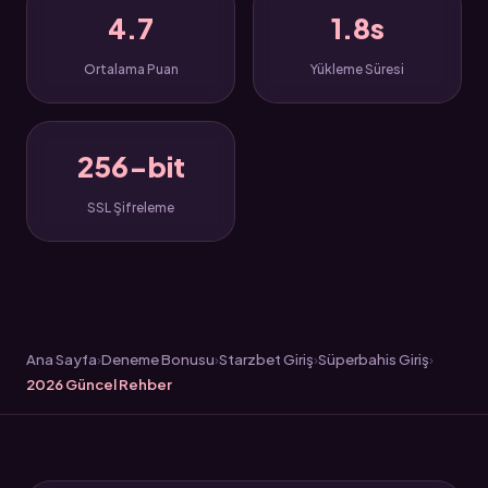
4.7
1.8s
Ortalama Puan
Yükleme Süresi
256-bit
SSL Şifreleme
Ana Sayfa
Deneme Bonusu
Starzbet Giriş
Süperbahis Giriş
2026 Güncel Rehber