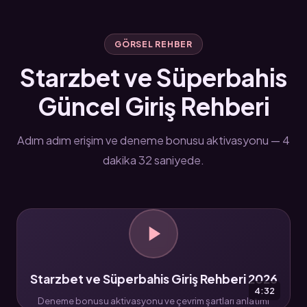
GÖRSEL REHBER
Starzbet ve Süperbahis
Güncel Giriş Rehberi
Adım adım erişim ve deneme bonusu aktivasyonu — 4
dakika 32 saniyede.
Starzbet ve Süperbahis Giriş Rehberi 2026
4:32
Deneme bonusu aktivasyonu ve çevrim şartları anlatımı