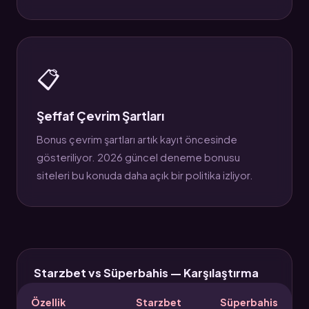
📋
Şeffaf Çevrim Şartları
Bonus çevrim şartları artık kayıt öncesinde
gösteriliyor. 2026 güncel deneme bonusu
siteleri bu konuda daha açık bir politika izliyor.
Starzbet vs Süperbahis — Karşılaştırma
Özellik
Starzbet
Süperbahis