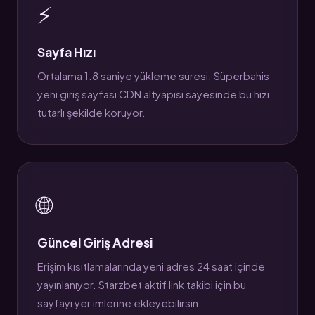
⚡
Sayfa Hızı
Ortalama 1.8 saniye yükleme süresi. Süperbahis
yeni giriş sayfası CDN altyapısı sayesinde bu hızı
tutarlı şekilde koruyor.
🌐
Güncel Giriş Adresi
Erişim kısıtlamalarında yeni adres 24 saat içinde
yayınlanıyor. Starzbet aktif link takibi için bu
sayfayı yer imlerine ekleyebilirsin.