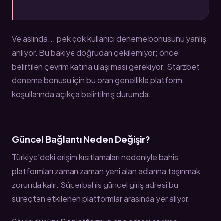
Ve aslında... pek çok kullanıcı deneme bonusunu yanlış
anlıyor. Bu bakiye doğrudan çekilemiyor; önce
belirtilen çevrim katına ulaşılması gerekiyor. Starzbet
deneme bonusu için bu oran genellikle platform
koşullarında açıkça belirtilmiş durumda.
Güncel Bağlantı Neden Değişir?
Türkiye'deki erişim kısıtlamaları nedeniyle bahis
platformları zaman zaman yeni alan adlarına taşınmak
zorunda kalır. Süperbahis güncel giriş adresi bu
süreçten etkilenen platformlar arasında yer alıyor.