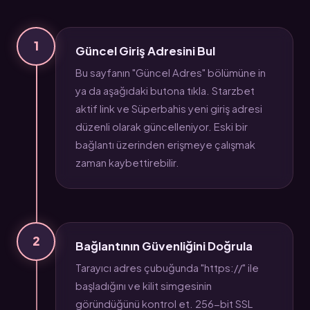
1
Güncel Giriş Adresini Bul
Bu sayfanın "Güncel Adres" bölümüne in
ya da aşağıdaki butona tıkla. Starzbet
aktif link ve Süperbahis yeni giriş adresi
düzenli olarak güncelleniyor. Eski bir
bağlantı üzerinden erişmeye çalışmak
zaman kaybettirebilir.
2
Bağlantının Güvenliğini Doğrula
Tarayıcı adres çubuğunda "https://" ile
başladığını ve kilit simgesinin
göründüğünü kontrol et. 256-bit SSL