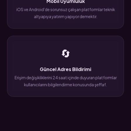
Mobil Uyumluluk
iOS ve Android'de sorunsuz çalışan platformlar teknik
altyapıya yatırım yapıyor demektir.
🔄
Güncel Adres Bildirimi
Erişim değişikliklerini 24 saat içinde duyuran platformlar
kullanıcılarını bilgilendirme konusunda şeffaf.