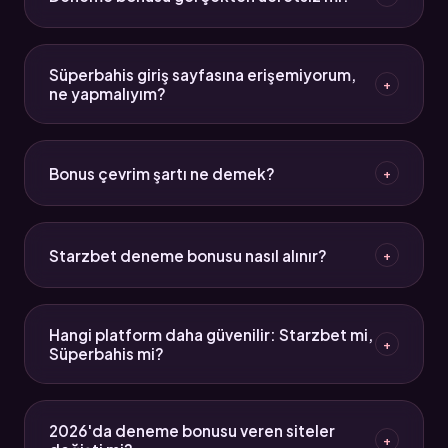
zorunda kalıyor. Starzbet aktif link genellikle 24 saat
içinde resmi kanallardan duyuruluyor. Bu sayfa
Evet, kayıt sırasında herhangi bir yatırım yapılmadan
güncel bağlantıyı takip ediyor.
tanımlanan bakiye deneme bonusudur. Ancak bu
Süperbahis giriş sayfasına erişemiyorum,
+
bakiyeyi çekebilmek için çevrim şartını tamamlamak
ne yapmalıyım?
gerekiyor. Çevrim katsayısı platforma göre 5x ile
25x arasında değişiyor.
Süperbahis yeni giriş adresi değişmiş olabilir. Bu
sayfanın "Güncel Adres" bölümünden aktif
Bonus çevrim şartı ne demek?
+
bağlantıya ulaşabilirsin. Ayrıca DNS ayarlarını
değiştirmek (8.8.8.8 gibi) erişim sorunlarını çözebilir.
Çevrim şartı, bonus bakiyesinin kaç katı kadar işlem
yapılması gerektiğini gösterir. Örneğin 100 TL bonus
Starzbet deneme bonusu nasıl alınır?
+
için 10x çevrim şartı varsa, 1000 TL işlem
tamamlandıktan sonra bakiye çekilebilir hale gelir.
Starzbet giriş adresine erişip kayıt olduktan sonra
"Bonuslar" menüsünden deneme bonusunu talep
Hangi platform daha güvenilir: Starzbet mi,
+
edebilirsin. Bazı kampanyalar otomatik
Süperbahis mi?
tanımlanırken bazıları manuel aktifleştirme
gerektiriyor. Koşulları önceden oku.
Her iki platform da 256-bit SSL şifreleme kullanıyor
ve Türkçe 7/24 destek sunuyor. Güvenilirlik açısından
2026'da deneme bonusu veren siteler
+
teknik altyapıları benzer. Tercih çoğunlukla bonus