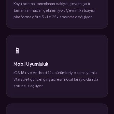
Kayıt sonrası tanımlanan bakiye, çevrim şartı
tamamlanmadan çekilemiyor. Çevrim katsayısı
platforma göre 5x ile 25x arasında değişiyor.
📱
Mobil Uyumluluk
iOS 16+ ve Android 12+ sürümleriyle tam uyumlu.
Starzbet güncel giriş adresi mobil tarayıcıdan da
sorunsuz açılıyor.