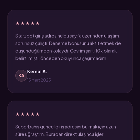
★★★★★
Starzbet giriş adresine bu sayfa üzerinden ulaştım,
sorunsuz çalıştı. Deneme bonusunu aktif etmek de
düşündüğümden kolaydı. Çevrim şartı 10x olarak
belirtilmişti, önceden okuyunca şaşırmadım.
Kemal A.
KA
15 Mart 2025
★★★★★
Süperbahis güncel giriş adresini bulmak için uzun
süre uğraştım. Buradan direkt ulaşınca işler