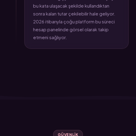
bu kata ulaşacak şekilde kullandıktan
sonra kalan tutar çekilebilir hale geliyor.
2026 itibarıyla çoğu platform bu süreci
hesap panelinde görsel olarak takip
etmeni sağlıyor.
GÜVENLIK