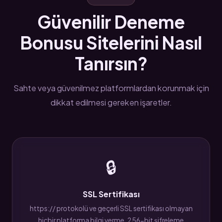
Güvenilir Deneme
Bonusu Sitelerini Nasıl
Tanırsın?
Sahte veya güvenilmez platformlardan korunmak için
dikkat edilmesi gereken işaretler.
🔒
SSL Sertifikası
https:// protokolü ve geçerli SSL sertifikası olmayan
hiçbir platforma bilgi verme. 256-bit şifreleme