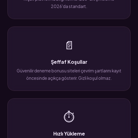
2026'da standart.
📄
Şeffaf Koşullar
Güvenilir deneme bonusu siteleri çevrim şartlarını kayıt
öncesinde açıkça gösterir. Gizli koşul olmaz.
⏱
Hızlı Yükleme