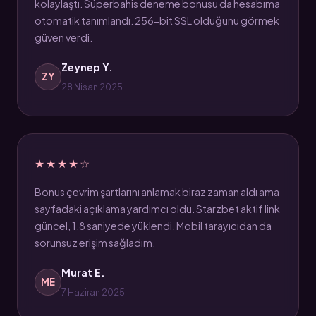
kolaylaştı. Süperbahis deneme bonusu da hesabıma
otomatik tanımlandı. 256-bit SSL olduğunu görmek
güven verdi.
Zeynep Y.
ZY
28 Nisan 2025
★★★★☆
Bonus çevrim şartlarını anlamak biraz zaman aldı ama
sayfadaki açıklama yardımcı oldu. Starzbet aktif link
güncel, 1.8 saniyede yüklendi. Mobil tarayıcıdan da
sorunsuz erişim sağladım.
Murat E.
ME
7 Haziran 2025