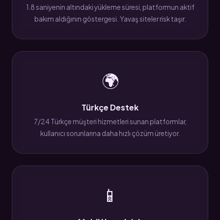
1.8 saniyenin altındaki yükleme süresi, platformun aktif
bakım aldığının göstergesi. Yavaş siteler risk taşır.
🌍
Türkçe Destek
7/24 Türkçe müşteri hizmetleri sunan platformlar,
kullanıcı sorunlarına daha hızlı çözüm üretiyor.
📱