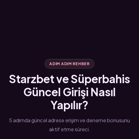
ADIM ADIM REHBER
Starzbet ve Süperbahis
Güncel Girişi Nasıl
Yapılır?
5 adımda güncel adrese erişim ve deneme bonusunu
aktif etme süreci.