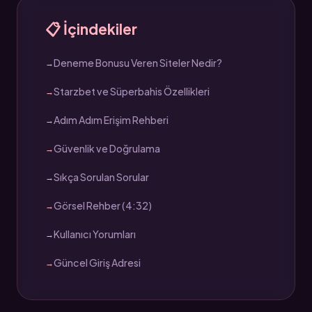
📋 İçindekiler
Deneme Bonusu Veren Siteler Nedir?
Starzbet ve Süperbahis Özellikleri
Adım Adım Erişim Rehberi
Güvenlik ve Doğrulama
Sıkça Sorulan Sorular
Görsel Rehber (4:32)
Kullanıcı Yorumları
Güncel Giriş Adresi