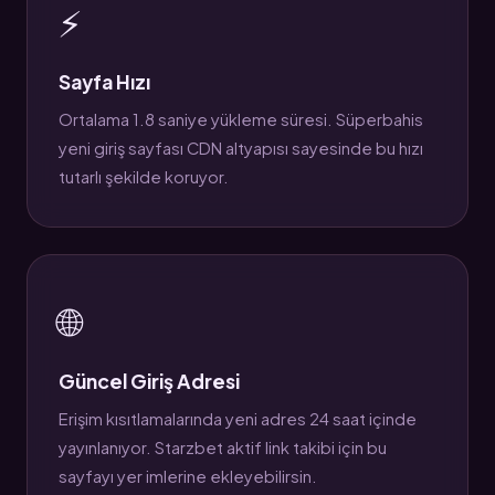
⚡
Sayfa Hızı
Ortalama 1.8 saniye yükleme süresi. Süperbahis
yeni giriş sayfası CDN altyapısı sayesinde bu hızı
tutarlı şekilde koruyor.
🌐
Güncel Giriş Adresi
Erişim kısıtlamalarında yeni adres 24 saat içinde
yayınlanıyor. Starzbet aktif link takibi için bu
sayfayı yer imlerine ekleyebilirsin.