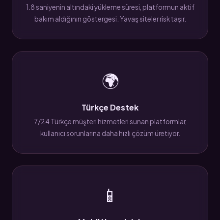
1.8 saniyenin altındaki yükleme süresi, platformun aktif
bakım aldığının göstergesi. Yavaş siteler risk taşır.
🌍
Türkçe Destek
7/24 Türkçe müşteri hizmetleri sunan platformlar,
kullanıcı sorunlarına daha hızlı çözüm üretiyor.
📱