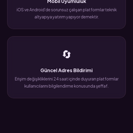
Mobil Uyumluluk
iOS ve Android'de sorunsuz çalışan platformlar teknik
altyapıya yatırım yapıyor demektir.
🔄
Güncel Adres Bildirimi
Erişim değişikliklerini 24 saat içinde duyuran platformlar
kullanıcılarını bilgilendirme konusunda şeffaf.