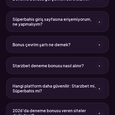
zorunda kalıyor. Starzbet aktif link genellikle 24 saat
içinde resmi kanallardan duyuruluyor. Bu sayfa
Evet, kayıt sırasında herhangi bir yatırım yapılmadan
güncel bağlantıyı takip ediyor.
tanımlanan bakiye deneme bonusudur. Ancak bu
Süperbahis giriş sayfasına erişemiyorum,
+
bakiyeyi çekebilmek için çevrim şartını tamamlamak
ne yapmalıyım?
gerekiyor. Çevrim katsayısı platforma göre 5x ile
25x arasında değişiyor.
Süperbahis yeni giriş adresi değişmiş olabilir. Bu
sayfanın "Güncel Adres" bölümünden aktif
Bonus çevrim şartı ne demek?
+
bağlantıya ulaşabilirsin. Ayrıca DNS ayarlarını
değiştirmek (8.8.8.8 gibi) erişim sorunlarını çözebilir.
Çevrim şartı, bonus bakiyesinin kaç katı kadar işlem
yapılması gerektiğini gösterir. Örneğin 100 TL bonus
Starzbet deneme bonusu nasıl alınır?
+
için 10x çevrim şartı varsa, 1000 TL işlem
tamamlandıktan sonra bakiye çekilebilir hale gelir.
Starzbet giriş adresine erişip kayıt olduktan sonra
"Bonuslar" menüsünden deneme bonusunu talep
Hangi platform daha güvenilir: Starzbet mi,
+
edebilirsin. Bazı kampanyalar otomatik
Süperbahis mi?
tanımlanırken bazıları manuel aktifleştirme
gerektiriyor. Koşulları önceden oku.
Her iki platform da 256-bit SSL şifreleme kullanıyor
ve Türkçe 7/24 destek sunuyor. Güvenilirlik açısından
2026'da deneme bonusu veren siteler
+
teknik altyapıları benzer. Tercih çoğunlukla bonus