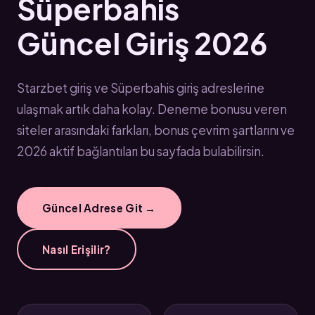
Süperbahis
Güncel Giriş 2026
Starzbet giriş ve Süperbahis giriş adreslerine
ulaşmak artık daha kolay. Deneme bonusu veren
siteler arasındaki farkları, bonus çevrim şartlarını ve
2026 aktif bağlantıları bu sayfada bulabilirsin.
Güncel Adrese Git →
Nasıl Erişilir?