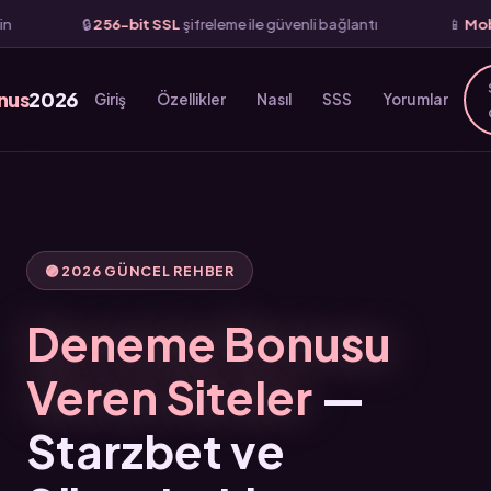
bit SSL
şifreleme ile güvenli bağlantı
📱
Mobil Uyumlu
— iOS ve
nus
2026
Giriş
Özellikler
Nasıl
SSS
Yorumlar
🟣 2026 GÜNCEL REHBER
Deneme Bonusu
Veren Siteler
—
Starzbet ve