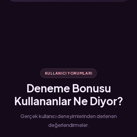
KULLANICI YORUMLARI
Deneme Bonusu
Kullananlar Ne Diyor?
Gerçek kullanıcı deneyimlerinden derlenen
değerlendirmeler.