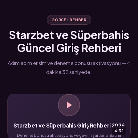
GÖRSEL REHBER
Starzbet ve Süperbahis
Güncel Giriş Rehberi
Adım adım erişim ve deneme bonusu aktivasyonu — 4
dakika 32 saniyede.
Starzbet ve Süperbahis Giriş Rehberi 2026
4:32
Deneme bonusu aktivasyonu ve çevrim şartları anlatımı