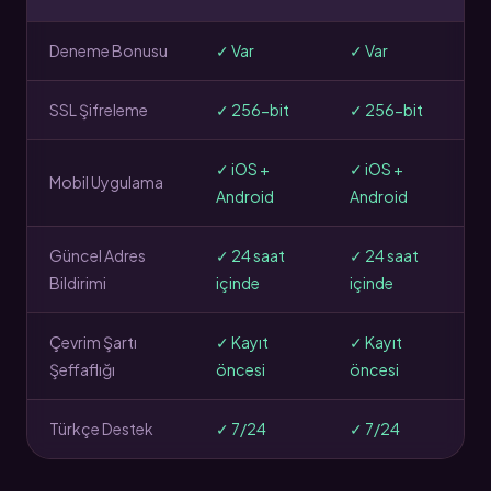
Deneme Bonusu
✓ Var
✓ Var
SSL Şifreleme
✓ 256-bit
✓ 256-bit
✓ iOS +
✓ iOS +
Mobil Uygulama
Android
Android
Güncel Adres
✓ 24 saat
✓ 24 saat
Bildirimi
içinde
içinde
Çevrim Şartı
✓ Kayıt
✓ Kayıt
Şeffaflığı
öncesi
öncesi
Türkçe Destek
✓ 7/24
✓ 7/24