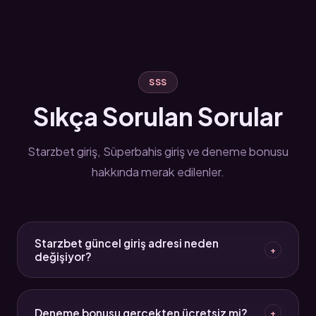
SSS
Sıkça Sorulan Sorular
Starzbet giriş, Süperbahis giriş ve deneme bonusu
hakkında merak edilenler.
Starzbet güncel giriş adresi neden
+
değişiyor?
Türkiye'deki erişim düzenlemeleri nedeniyle bahis
platformları zaman zaman yeni alan adlarına geçmek
Deneme bonusu gerçekten ücretsiz mi?
+