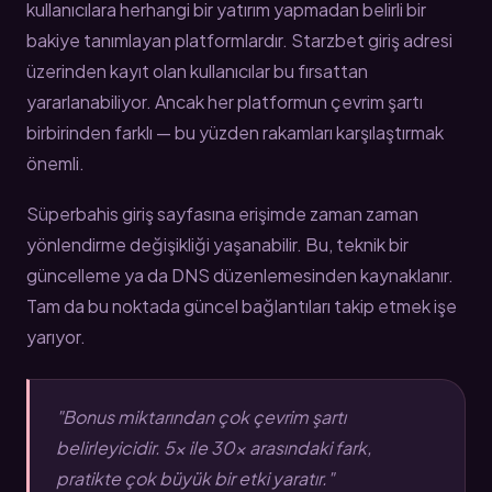
kullanıcılara herhangi bir yatırım yapmadan belirli bir
bakiye tanımlayan platformlardır. Starzbet giriş adresi
üzerinden kayıt olan kullanıcılar bu fırsattan
yararlanabiliyor. Ancak her platformun çevrim şartı
birbirinden farklı — bu yüzden rakamları karşılaştırmak
önemli.
Süperbahis giriş sayfasına erişimde zaman zaman
yönlendirme değişikliği yaşanabilir. Bu, teknik bir
güncelleme ya da DNS düzenlemesinden kaynaklanır.
Tam da bu noktada güncel bağlantıları takip etmek işe
yarıyor.
"Bonus miktarından çok çevrim şartı
belirleyicidir. 5x ile 30x arasındaki fark,
pratikte çok büyük bir etki yaratır."