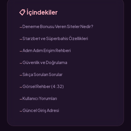
📋 İçindekiler
Deneme Bonusu Veren Siteler Nedir?
Starzbet ve Süperbahis Özellikleri
Adım Adım Erişim Rehberi
Güvenlik ve Doğrulama
Sıkça Sorulan Sorular
Görsel Rehber (4:32)
Kullanıcı Yorumları
Güncel Giriş Adresi