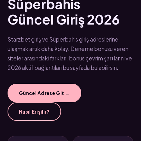
Süperbahis
Güncel Giriş 2026
Starzbet giriş ve Süperbahis giriş adreslerine
ulaşmak artık daha kolay. Deneme bonusu veren
siteler arasındaki farkları, bonus çevrim şartlarını ve
2026 aktif bağlantıları bu sayfada bulabilirsin.
Güncel Adrese Git →
Nasıl Erişilir?