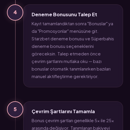
4
Deneme Bonusunu Talep Et
Kayıt tamamlandıktan sonra "Bonuslar" ya
da "Promosyonlar" menüsüne git.
Starzbet deneme bonusu ve Süperbahis
deneme bonusu seçeneklerini
göreceksin. Talep etmeden önce
çevrim şartlarını mutlaka oku — bazı
bonuslar otomatik tanımlanırken bazıları
manuel aktifleştirme gerektiriyor.
5
Çevrim Şartlarını Tamamla
Bonus çevrim şartları genellikle 5x ile 25x
arasında değişiyor. Tanımlanan bakiyeyi