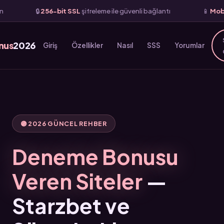
it SSL
şifreleme ile güvenli bağlantı
📱
Mobil Uyumlu
— iOS ve
nus
2026
Giriş
Özellikler
Nasıl
SSS
Yorumlar
🟣 2026 GÜNCEL REHBER
Deneme Bonusu
Veren Siteler
—
Starzbet ve