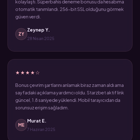
kolaylaştı. Süperbahis deneme bonusu da hesabıma
otomatik tanımlandı. 256-bit SSL olduğunu görmek
güven verdi.
Zeynep Y.
ZY
28 Nisan 2025
★★★★☆
Bonus çevrim şartlarını anlamak biraz zaman aldı ama
sayfadaki açıklama yardımcı oldu. Starzbet aktif link
güncel, 1.8 saniyede yüklendi. Mobil tarayıcıdan da
sorunsuz erişim sağladım.
Murat E.
ME
7 Haziran 2025