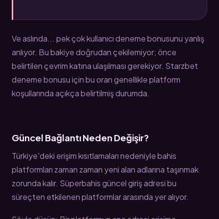
Ve aslında... pek çok kullanıcı deneme bonusunu yanlış
anlıyor. Bu bakiye doğrudan çekilemiyor; önce
belirtilen çevrim katına ulaşılması gerekiyor. Starzbet
deneme bonusu için bu oran genellikle platform
koşullarında açıkça belirtilmiş durumda.
Güncel Bağlantı Neden Değişir?
Türkiye'deki erişim kısıtlamaları nedeniyle bahis
platformları zaman zaman yeni alan adlarına taşınmak
zorunda kalır. Süperbahis güncel giriş adresi bu
süreçten etkilenen platformlar arasında yer alıyor.