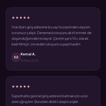
★★★★★
Starzbet giriş adresine bu sayfa üzerinden ulaştım,
sorunsuz çalıştı. Deneme bonusunu aktif etmek de
düşündüğümden kolaydı. Çevrim şartı 10x olarak
belirtilmişti, önceden okuyunca şaşırmadım.
Kemal A.
KA
15 Mart 2025
★★★★★
Süperbahis güncel giriş adresini bulmak için uzun
süre uğraştım. Buradan direkt ulaşınca işler