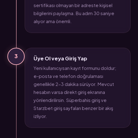
sertifikası olmayan bir adreste kişisel
bilgilerini paylaşma. Bu adım 30 saniye
alıyor ama önemli.
3
Üye Ol veya Giriş Yap
Yeni kullanıcıysan kayıt formunu doldur;
e-posta ve telefon doğrulaması
genellikle 2-3 dakika sürüyor. Mevcut
hesabın varsa direkt giriş ekranına
yönlendirilirsin. Süperbahis giriş ve
Starzbet giriş sayfaları benzer bir akış
izliyor.