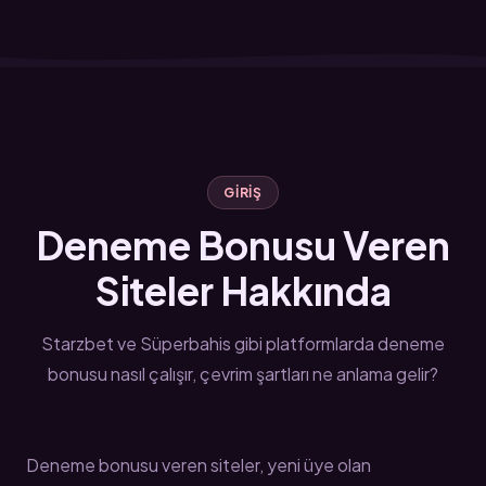
GIRIŞ
Deneme Bonusu Veren
Siteler Hakkında
Starzbet ve Süperbahis gibi platformlarda deneme
bonusu nasıl çalışır, çevrim şartları ne anlama gelir?
Deneme bonusu veren siteler, yeni üye olan