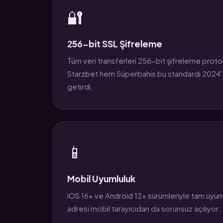
🔐
256-bit SSL Şifreleme
Tüm veri transferleri 256-bit şifreleme prot
Starzbet hem Süperbahis bu standardı 2024'te
getirdi.
📱
Mobil Uyumluluk
iOS 16+ ve Android 12+ sürümleriyle tam uyuml
adresi mobil tarayıcıdan da sorunsuz açılıyor.