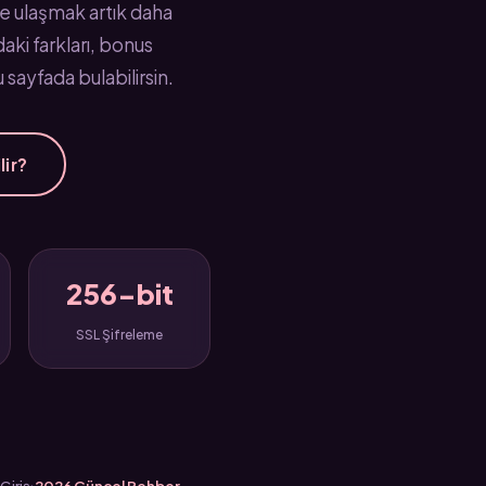
ne ulaşmak artık daha
ki farkları, bonus
 sayfada bulabilirsin.
lir?
256-bit
SSL Şifreleme
Giriş
2026 Güncel Rehber