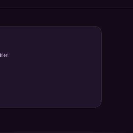
kleri