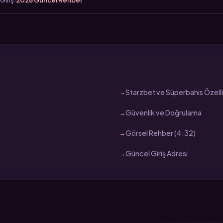
Starzbet ve Süperbahis Özelli
Güvenlik ve Doğrulama
Görsel Rehber (4:32)
Güncel Giriş Adresi