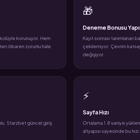
🎁
Deneme Bonusu Yapı
okolüyle korunuyor. Hem
Kayıt sonrası tanımlanan 
n itibaren zorunlu hale
çekilemiyor. Çevrim katsay
değişiyor.
⚡
Sayfa Hızı
u. Starzbet güncel giriş
Ortalama 1.8 saniye yüklem
altyapısı sayesinde bu hızı 