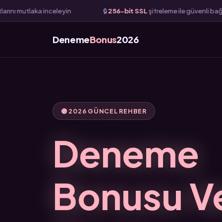
nceleyin
🔒
256-bit SSL
şifreleme ile güvenli bağlantı
Deneme
Bonus
2026
🟣 2026 GÜNCEL REHBER
Deneme
Bonusu V