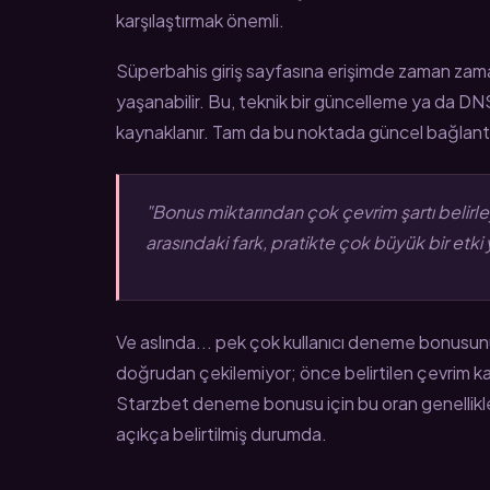
karşılaştırmak önemli.
Süperbahis giriş sayfasına erişimde zaman zama
yaşanabilir. Bu, teknik bir güncelleme ya da 
kaynaklanır. Tam da bu noktada güncel bağlantıl
"Bonus miktarından çok çevrim şartı belirley
arasındaki fark, pratikte çok büyük bir etki y
Ve aslında... pek çok kullanıcı deneme bonusunu
doğrudan çekilemiyor; önce belirtilen çevrim kat
Starzbet deneme bonusu için bu oran genellikle
açıkça belirtilmiş durumda.