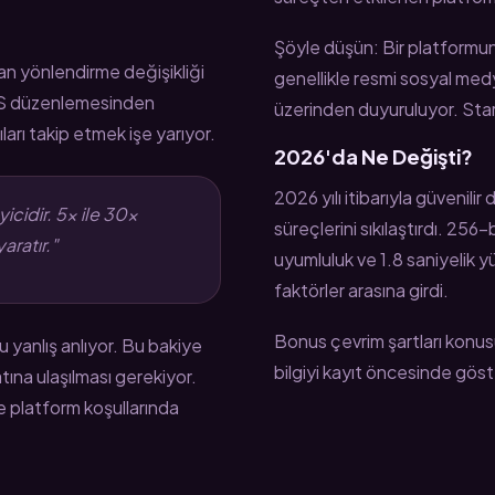
Şöyle düşün: Bir platformun
n yönlendirme değişikliği
genellikle resmi sosyal medy
DNS düzenlemesinden
üzerinden duyuruluyor. Starzb
arı takip etmek işe yarıyor.
2026'da Ne Değişti?
2026 yılı itibarıyla güvenili
icidir. 5x ile 30x
süreçlerini sıkılaştırdı. 256
aratır."
uyumluluk ve 1.8 saniyelik y
faktörler arasına girdi.
Bonus çevrim şartları konus
 yanlış anlıyor. Bu bakiye
bilgiyi kayıt öncesinde göst
ına ulaşılması gerekiyor.
 platform koşullarında