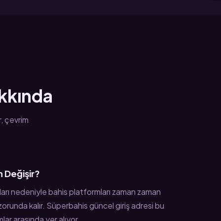
kkında
, çevrim
 Değişir?
aları nedeniyle bahis platformları zaman zaman
zorunda kalır. Süperbahis güncel giriş adresi bu
ar arasında yer alıyor.