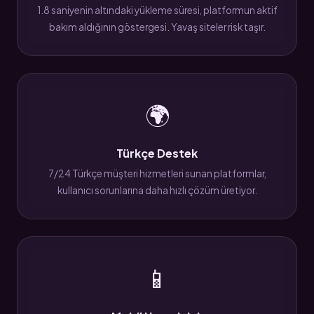
1.8 saniyenin altındaki yükleme süresi, platformun aktif
bakım aldığının göstergesi. Yavaş siteler risk taşır.
🌍
Türkçe Destek
7/24 Türkçe müşteri hizmetleri sunan platformlar,
kullanıcı sorunlarına daha hızlı çözüm üretiyor.
📱