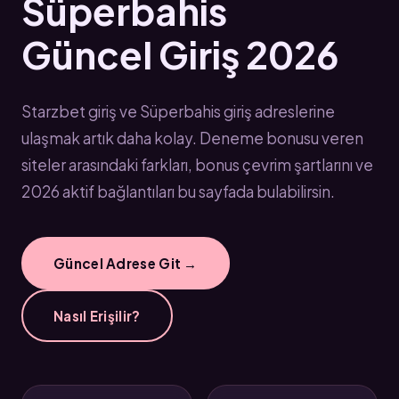
Süperbahis
Güncel Giriş 2026
Starzbet giriş ve Süperbahis giriş adreslerine
ulaşmak artık daha kolay. Deneme bonusu veren
siteler arasındaki farkları, bonus çevrim şartlarını ve
2026 aktif bağlantıları bu sayfada bulabilirsin.
Güncel Adrese Git →
Nasıl Erişilir?