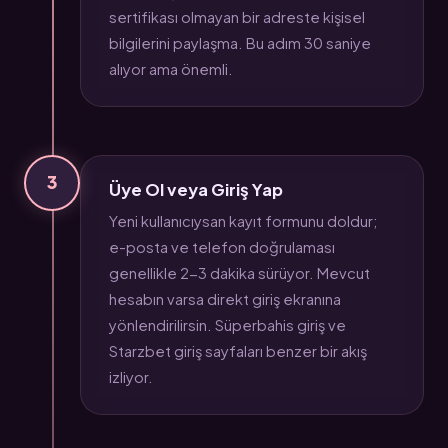
sertifikası olmayan bir adreste kişisel
bilgilerini paylaşma. Bu adım 30 saniye
alıyor ama önemli.
3
Üye Ol veya Giriş Yap
Yeni kullanıcıysan kayıt formunu doldur;
e-posta ve telefon doğrulaması
genellikle 2-3 dakika sürüyor. Mevcut
hesabın varsa direkt giriş ekranına
yönlendirilirsin. Süperbahis giriş ve
Starzbet giriş sayfaları benzer bir akış
izliyor.