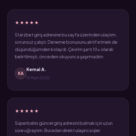
★★★★★
Starzbet giriş adresine bu sayfa üzerinden ulaştım,
sorunsuz çalıştı. Deneme bonusunu aktif etmek de
düşündüğümden kolaydı. Çevrim şartı 10x olarak
belirtilmişti, önceden okuyunca şaşırmadım.
Kemal A.
KA
15 Mart 2025
★★★★★
Süperbahis güncel giriş adresini bulmak için uzun
süre uğraştım. Buradan direkt ulaşınca işler