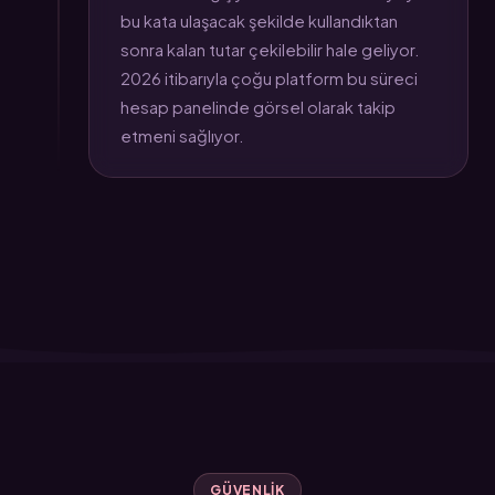
bu kata ulaşacak şekilde kullandıktan
sonra kalan tutar çekilebilir hale geliyor.
2026 itibarıyla çoğu platform bu süreci
hesap panelinde görsel olarak takip
etmeni sağlıyor.
GÜVENLIK