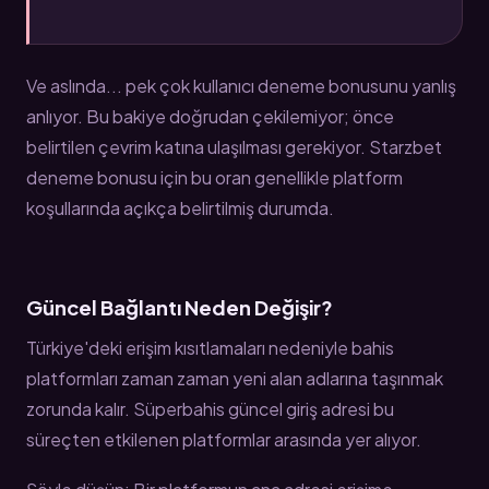
Ve aslında... pek çok kullanıcı deneme bonusunu yanlış
anlıyor. Bu bakiye doğrudan çekilemiyor; önce
belirtilen çevrim katına ulaşılması gerekiyor. Starzbet
deneme bonusu için bu oran genellikle platform
koşullarında açıkça belirtilmiş durumda.
Güncel Bağlantı Neden Değişir?
Türkiye'deki erişim kısıtlamaları nedeniyle bahis
platformları zaman zaman yeni alan adlarına taşınmak
zorunda kalır. Süperbahis güncel giriş adresi bu
süreçten etkilenen platformlar arasında yer alıyor.