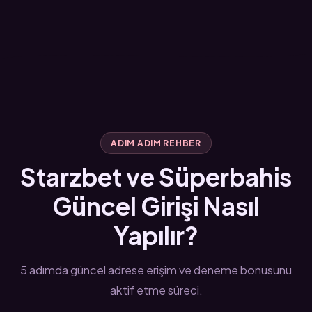
ADIM ADIM REHBER
Starzbet ve Süperbahis
Güncel Girişi Nasıl
Yapılır?
5 adımda güncel adrese erişim ve deneme bonusunu
aktif etme süreci.