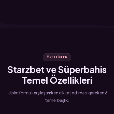
ÖZELLIKLER
Starzbet ve Süperbahis
Temel Özellikleri
İki platformu karşılaştırırken dikkat edilmesi gereken 6
temel başlık.