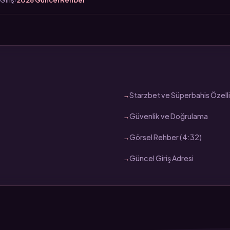
Starzbet ve Süperbahis Özelli
Güvenlik ve Doğrulama
Görsel Rehber (4:32)
Güncel Giriş Adresi