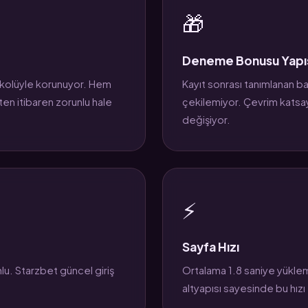
🎁
Deneme Bonusu Yapı
okolüyle korunuyor. Hem
Kayıt sonrası tanımlanan 
n itibaren zorunlu hale
çekilemiyor. Çevrim katsay
değişiyor.
⚡
Sayfa Hızı
u. Starzbet güncel giriş
Ortalama 1.8 saniye yüklem
altyapısı sayesinde bu hızı 