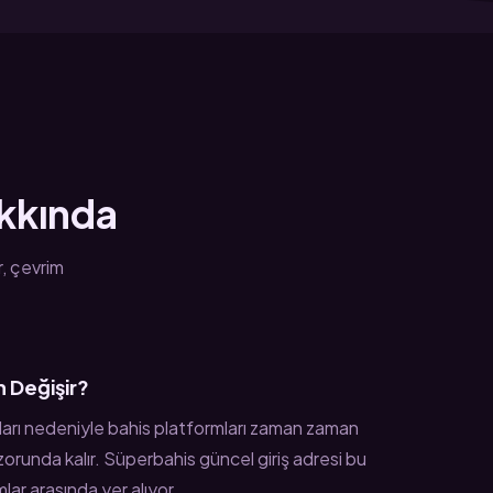
kkında
, çevrim
 Değişir?
aları nedeniyle bahis platformları zaman zaman
zorunda kalır. Süperbahis güncel giriş adresi bu
ar arasında yer alıyor.