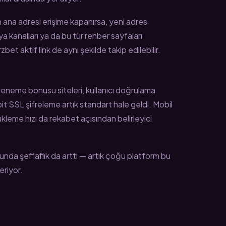
 ana adresi erişime kapanırsa, yeni adres
a kanalları ya da bu tür rehber sayfaları
et aktif link de aynı şekilde takip edilebilir.
r deneme bonusu siteleri, kullanıcı doğrulama
-bit SSL şifreleme artık standart hale geldi. Mobil
ükleme hızı da rekabet açısından belirleyici
unda şeffaflık da arttı — artık çoğu platform bu
eriyor.