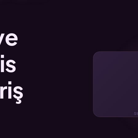
ve
is
riş
St