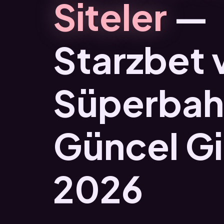
Siteler
—
Starzbet 
Süperbah
Güncel Gi
2026