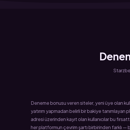
Denem
Starzbe
Deneme bonusu veren siteler, yeni üye olan kulla
yatırım yapmadan belirli bir bakiye tanımlayan pl
adresi üzerinden kayıt olan kullanıcılar bu fırsat
her platformun çevrim şartı birbirinden farklı —