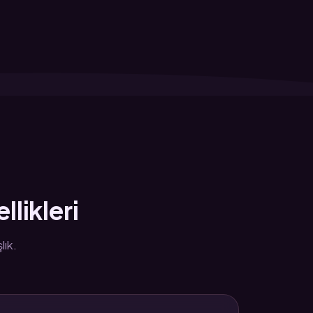
likleri
lık.