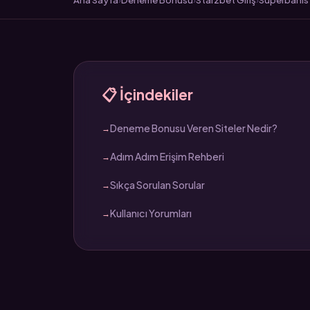
📋 İçindekiler
Deneme Bonusu Veren Siteler Nedir?
Adım Adım Erişim Rehberi
Sıkça Sorulan Sorular
Kullanıcı Yorumları