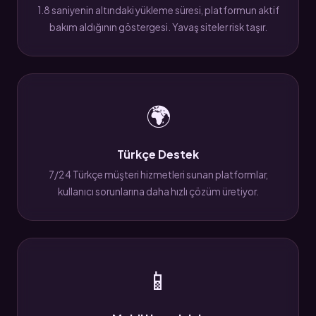
1.8 saniyenin altındaki yükleme süresi, platformun aktif
bakım aldığının göstergesi. Yavaş siteler risk taşır.
🌍
Türkçe Destek
7/24 Türkçe müşteri hizmetleri sunan platformlar,
kullanıcı sorunlarına daha hızlı çözüm üretiyor.
📱