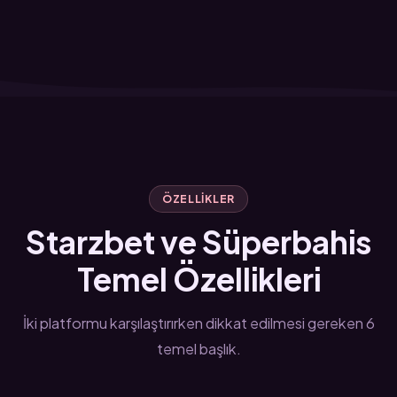
ÖZELLIKLER
Starzbet ve Süperbahis
Temel Özellikleri
İki platformu karşılaştırırken dikkat edilmesi gereken 6
temel başlık.