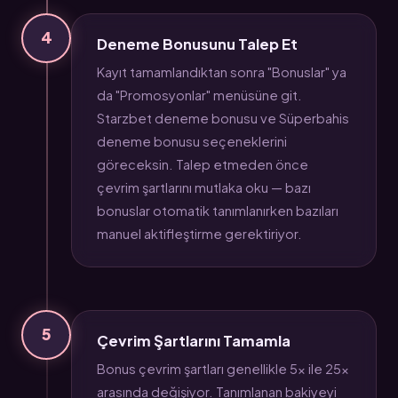
4
Deneme Bonusunu Talep Et
Kayıt tamamlandıktan sonra "Bonuslar" ya
da "Promosyonlar" menüsüne git.
Starzbet deneme bonusu ve Süperbahis
deneme bonusu seçeneklerini
göreceksin. Talep etmeden önce
çevrim şartlarını mutlaka oku — bazı
bonuslar otomatik tanımlanırken bazıları
manuel aktifleştirme gerektiriyor.
5
Çevrim Şartlarını Tamamla
Bonus çevrim şartları genellikle 5x ile 25x
arasında değişiyor. Tanımlanan bakiyeyi