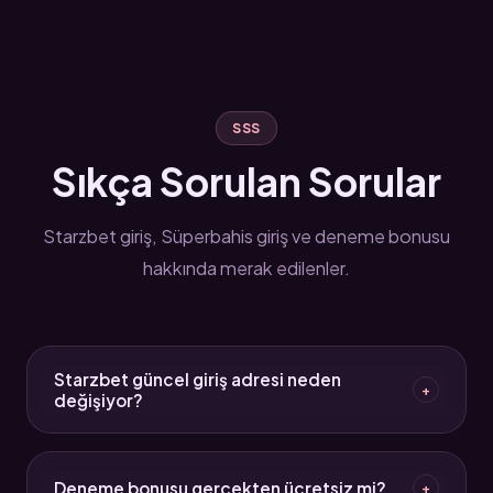
SSS
Sıkça Sorulan Sorular
Starzbet giriş, Süperbahis giriş ve deneme bonusu
hakkında merak edilenler.
Starzbet güncel giriş adresi neden
+
değişiyor?
Türkiye'deki erişim düzenlemeleri nedeniyle bahis
platformları zaman zaman yeni alan adlarına geçmek
Deneme bonusu gerçekten ücretsiz mi?
+