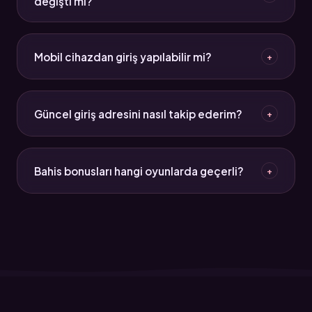
değişti mi?
yapısına ve kişisel deneyime göre şekilleniyor.
2026 itibarıyla güncel deneme bonusu siteleri
çevrim şartlarını daha şeffaf hale getirdi. Kullanıcı
Mobil cihazdan giriş yapılabilir mi?
+
doğrulama süreçleri de sıkılaştı. Mobil uyumluluk ve
hız artık rekabette belirleyici faktörler arasında.
Evet. Hem Starzbet hem Süperbahis iOS 16+ ve
Android 12+ sürümleriyle tam uyumlu. Mobil tarayıcı
Güncel giriş adresini nasıl takip ederim?
+
üzerinden sorunsuz erişim sağlanabiliyor. Ayrıca her
ikisinin de mobil uygulaması mevcut.
Bu sayfayı yer imlerine eklemek en pratik yöntem.
Starzbet güncel giriş ve Süperbahis güncel giriş
Bahis bonusları hangi oyunlarda geçerli?
+
adresleri burada düzenli olarak güncelleniyor. Ayrıca
platformların resmi sosyal medya hesaplarını takip
Bahis bonusları genellikle spor bahisleri ve casino
edebilirsin.
oyunlarında geçerli oluyor. Ancak her bonus türünün
geçerli olduğu oyun kategorileri farklı olabiliyor.
Bonus koşullarında bu bilgi açıkça belirtilmiş olmalı.