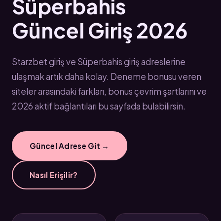
Süperbahis
Güncel Giriş 2026
Starzbet giriş ve Süperbahis giriş adreslerine
ulaşmak artık daha kolay. Deneme bonusu veren
siteler arasındaki farkları, bonus çevrim şartlarını ve
2026 aktif bağlantıları bu sayfada bulabilirsin.
Güncel Adrese Git →
Nasıl Erişilir?