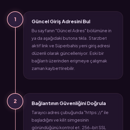
1
Güncel Giriş Adresini Bul
Bu sayfanın "Güncel Adres" bölümüne in
ya da aşağıdaki butona tıkla. Starzbet
aktif link ve Süperbahis yeni giriş adresi
düzenli olarak güncelleniyor. Eski bir
bağlantı üzerinden erişmeye çalışmak
zaman kaybettirebilir.
2
Bağlantının Güvenliğini Doğrula
Tarayıcı adres çubuğunda "https://" ile
başladığını ve kilit simgesinin
göründüğünü kontrol et. 256-bit SSL