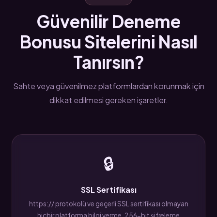
Güvenilir Deneme
Bonusu Sitelerini Nasıl
Tanırsın?
Sahte veya güvenilmez platformlardan korunmak için
dikkat edilmesi gereken işaretler.
🔒
SSL Sertifikası
https:// protokolü ve geçerli SSL sertifikası olmayan
hiçbir platforma bilgi verme. 256-bit şifreleme