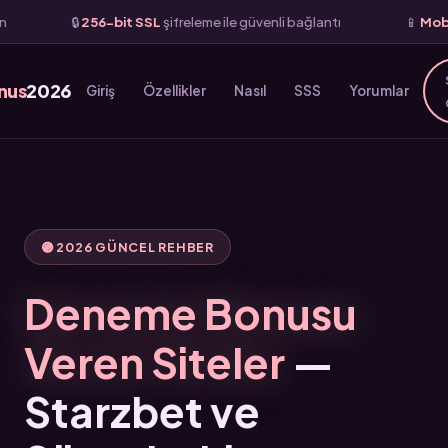
bit SSL
şifreleme ile güvenli bağlantı
📱
Mobil Uyumlu
— iOS ve
nus
2026
Giriş
Özellikler
Nasıl
SSS
Yorumlar
🟣 2026 GÜNCEL REHBER
Deneme Bonusu
Veren Siteler
—
Starzbet ve