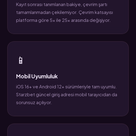
Kayıt sonrası tanımlanan bakiye, çevrim şartı
tamamlanmadan çekilemiyor. Çevrim katsayısı
platforma göre 5x ile 25x arasında değişiyor.
📱
Mobil Uyumluluk
iOS 16+ ve Android 12+ sürümleriyle tam uyumlu.
Starzbet güncel giriş adresi mobil tarayıcıdan da
sorunsuz açılıyor.