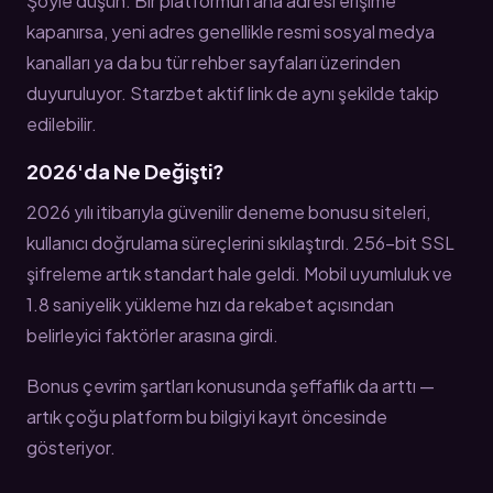
Şöyle düşün: Bir platformun ana adresi erişime
kapanırsa, yeni adres genellikle resmi sosyal medya
kanalları ya da bu tür rehber sayfaları üzerinden
duyuruluyor. Starzbet aktif link de aynı şekilde takip
edilebilir.
2026'da Ne Değişti?
2026 yılı itibarıyla güvenilir deneme bonusu siteleri,
kullanıcı doğrulama süreçlerini sıkılaştırdı. 256-bit SSL
şifreleme artık standart hale geldi. Mobil uyumluluk ve
1.8 saniyelik yükleme hızı da rekabet açısından
belirleyici faktörler arasına girdi.
Bonus çevrim şartları konusunda şeffaflık da arttı —
artık çoğu platform bu bilgiyi kayıt öncesinde
gösteriyor.