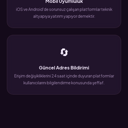
Mobil Uyumluluk
iOS ve Android'de sorunsuz çalışan platformlar teknik
altyapıya yatırım yapıyor demektir.
🔄
Güncel Adres Bildirimi
Erişim değişikliklerini 24 saat içinde duyuran platformlar
kullanıcılarını bilgilendirme konusunda şeffaf.