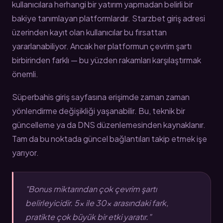
kullanıcılara herhangi bir yatırım yapmadan belirli bir
bakiye tanımlayan platformlardır. Starzbet giriş adresi
üzerinden kayıt olan kullanıcılar bu fırsattan
yararlanabiliyor. Ancak her platformun çevrim şartı
birbirinden farklı — bu yüzden rakamları karşılaştırmak
önemli.
Süperbahis giriş sayfasına erişimde zaman zaman
yönlendirme değişikliği yaşanabilir. Bu, teknik bir
güncelleme ya da DNS düzenlemesinden kaynaklanır.
Tam da bu noktada güncel bağlantıları takip etmek işe
yarıyor.
"Bonus miktarından çok çevrim şartı
belirleyicidir. 5x ile 30x arasındaki fark,
pratikte çok büyük bir etki yaratır."