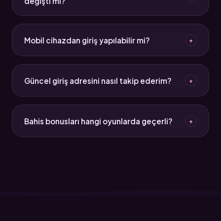
değişti mi?
yapısına ve kişisel deneyime göre şekilleniyor.
2026 itibarıyla güncel deneme bonusu siteleri
çevrim şartlarını daha şeffaf hale getirdi. Kullanıcı
Mobil cihazdan giriş yapılabilir mi?
+
doğrulama süreçleri de sıkılaştı. Mobil uyumluluk ve
hız artık rekabette belirleyici faktörler arasında.
Evet. Hem Starzbet hem Süperbahis iOS 16+ ve
Android 12+ sürümleriyle tam uyumlu. Mobil tarayıcı
Güncel giriş adresini nasıl takip ederim?
+
üzerinden sorunsuz erişim sağlanabiliyor. Ayrıca her
ikisinin de mobil uygulaması mevcut.
Bu sayfayı yer imlerine eklemek en pratik yöntem.
Starzbet güncel giriş ve Süperbahis güncel giriş
Bahis bonusları hangi oyunlarda geçerli?
+
adresleri burada düzenli olarak güncelleniyor. Ayrıca
platformların resmi sosyal medya hesaplarını takip
Bahis bonusları genellikle spor bahisleri ve casino
edebilirsin.
oyunlarında geçerli oluyor. Ancak her bonus türünün
geçerli olduğu oyun kategorileri farklı olabiliyor.
Bonus koşullarında bu bilgi açıkça belirtilmiş olmalı.