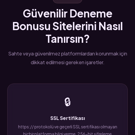
Güvenilir Deneme
Bonusu Sitelerini Nasıl
Tanırsın?
Sahte veya güvenilmez platformlardan korunmak için
dikkat edilmesi gereken işaretler.
🔒
SSL Sertifikası
https:// protokolü ve geçerli SSL sertifikası olmayan
hiçbir platforma bilgi verme. 256-bit şifreleme