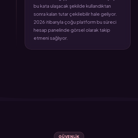
bu kata ulaşacak şekilde kullandıktan
sonra kalan tutar çekilebilir hale geliyor.
2026 itibarıyla çoğu platform bu süreci
hesap panelinde görsel olarak takip
etmeni sağlıyor.
GÜVENLIK