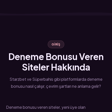
GIRIŞ
Deneme Bonusu Veren
Siteler Hakkında
Starzbet ve Süperbahis gibi platformlarda deneme
bonusu nasıl çalışır, çevrim şartları ne anlama gelir?
Deneme bonusu veren siteler, yeni üye olan