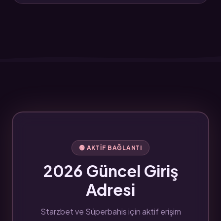
🟢 AKTIF BAĞLANTI
2026 Güncel Giriş
Adresi
Starzbet ve Süperbahis için aktif erişim