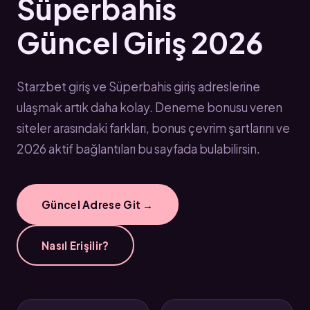
Süperbahis
Güncel Giriş 2026
Starzbet giriş ve Süperbahis giriş adreslerine
ulaşmak artık daha kolay. Deneme bonusu veren
siteler arasındaki farkları, bonus çevrim şartlarını ve
2026 aktif bağlantıları bu sayfada bulabilirsin.
Güncel Adrese Git →
Nasıl Erişilir?