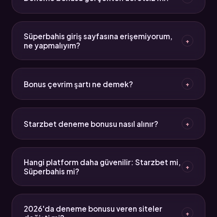
zorunda kalıyor. Starzbet aktif link genellikle 24 saat
içinde resmi kanallardan duyuruluyor. Bu sayfa
Evet, kayıt sırasında herhangi bir yatırım yapılmadan
güncel bağlantıyı takip ediyor.
tanımlanan bakiye deneme bonusudur. Ancak bu
Süperbahis giriş sayfasına erişemiyorum,
+
bakiyeyi çekebilmek için çevrim şartını tamamlamak
ne yapmalıyım?
gerekiyor. Çevrim katsayısı platforma göre 5x ile
25x arasında değişiyor.
Süperbahis yeni giriş adresi değişmiş olabilir. Bu
sayfanın "Güncel Adres" bölümünden aktif
Bonus çevrim şartı ne demek?
+
bağlantıya ulaşabilirsin. Ayrıca DNS ayarlarını
değiştirmek (8.8.8.8 gibi) erişim sorunlarını çözebilir.
Çevrim şartı, bonus bakiyesinin kaç katı kadar işlem
yapılması gerektiğini gösterir. Örneğin 100 TL bonus
Starzbet deneme bonusu nasıl alınır?
+
için 10x çevrim şartı varsa, 1000 TL işlem
tamamlandıktan sonra bakiye çekilebilir hale gelir.
Starzbet giriş adresine erişip kayıt olduktan sonra
"Bonuslar" menüsünden deneme bonusunu talep
Hangi platform daha güvenilir: Starzbet mi,
+
edebilirsin. Bazı kampanyalar otomatik
Süperbahis mi?
tanımlanırken bazıları manuel aktifleştirme
gerektiriyor. Koşulları önceden oku.
Her iki platform da 256-bit SSL şifreleme kullanıyor
ve Türkçe 7/24 destek sunuyor. Güvenilirlik açısından
2026'da deneme bonusu veren siteler
+
teknik altyapıları benzer. Tercih çoğunlukla bonus