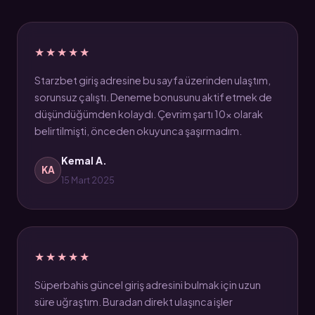
★★★★★
Starzbet giriş adresine bu sayfa üzerinden ulaştım,
sorunsuz çalıştı. Deneme bonusunu aktif etmek de
düşündüğümden kolaydı. Çevrim şartı 10x olarak
belirtilmişti, önceden okuyunca şaşırmadım.
Kemal A.
KA
15 Mart 2025
★★★★★
Süperbahis güncel giriş adresini bulmak için uzun
süre uğraştım. Buradan direkt ulaşınca işler