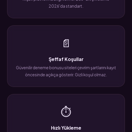
2026'da standart.
📄
Şeffaf Koşullar
Güvenilir deneme bonusu siteleri çevrim şartlarını kayıt
öncesinde açıkça gösterir. Gizli koşul olmaz.
⏱
Hızlı Yükleme