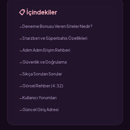
📋 İçindekiler
Deneme Bonusu Veren Siteler Nedir?
Starzbet ve Süperbahis Özellikleri
Adım Adım Erişim Rehberi
Güvenlik ve Doğrulama
Sıkça Sorulan Sorular
Görsel Rehber (4:32)
Kullanıcı Yorumları
Güncel Giriş Adresi