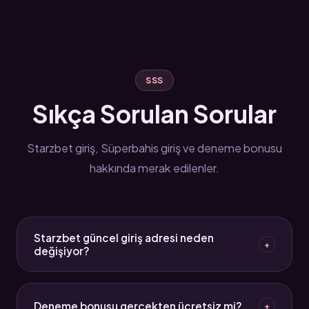
SSS
Sıkça Sorulan Sorular
Starzbet giriş, Süperbahis giriş ve deneme bonusu
hakkında merak edilenler.
Starzbet güncel giriş adresi neden
+
değişiyor?
Türkiye'deki erişim düzenlemeleri nedeniyle bahis
platformları zaman zaman yeni alan adlarına geçmek
Deneme bonusu gerçekten ücretsiz mi?
+