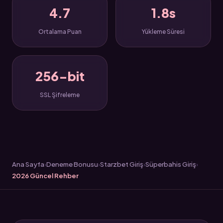
4.7
1.8s
Ortalama Puan
Yükleme Süresi
256-bit
SSL Şifreleme
Ana Sayfa
Deneme Bonusu
Starzbet Giriş
Süperbahis Giriş
2026 Güncel Rehber