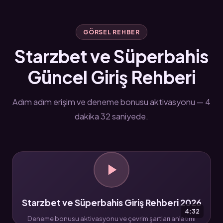
GÖRSEL REHBER
Starzbet ve Süperbahis
Güncel Giriş Rehberi
Adım adım erişim ve deneme bonusu aktivasyonu — 4
dakika 32 saniyede.
Starzbet ve Süperbahis Giriş Rehberi 2026
4:32
Deneme bonusu aktivasyonu ve çevrim şartları anlatımı