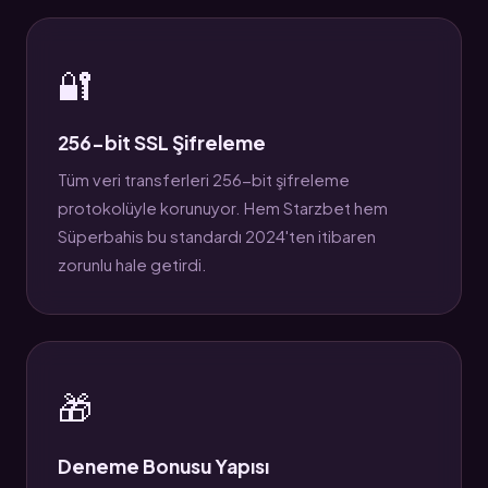
🔐
256-bit SSL Şifreleme
Tüm veri transferleri 256-bit şifreleme
protokolüyle korunuyor. Hem Starzbet hem
Süperbahis bu standardı 2024'ten itibaren
zorunlu hale getirdi.
🎁
Deneme Bonusu Yapısı