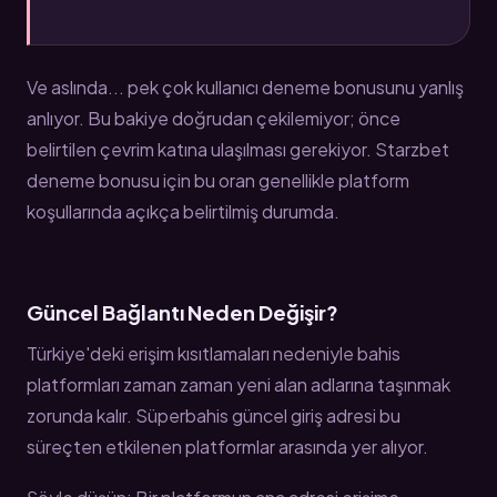
Ve aslında... pek çok kullanıcı deneme bonusunu yanlış
anlıyor. Bu bakiye doğrudan çekilemiyor; önce
belirtilen çevrim katına ulaşılması gerekiyor. Starzbet
deneme bonusu için bu oran genellikle platform
koşullarında açıkça belirtilmiş durumda.
Güncel Bağlantı Neden Değişir?
Türkiye'deki erişim kısıtlamaları nedeniyle bahis
platformları zaman zaman yeni alan adlarına taşınmak
zorunda kalır. Süperbahis güncel giriş adresi bu
süreçten etkilenen platformlar arasında yer alıyor.