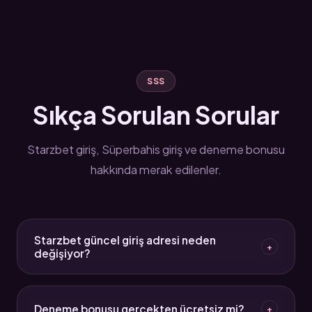
SSS
Sıkça Sorulan Sorular
Starzbet giriş, Süperbahis giriş ve deneme bonusu
hakkında merak edilenler.
Starzbet güncel giriş adresi neden
+
değişiyor?
Türkiye'deki erişim düzenlemeleri nedeniyle bahis
platformları zaman zaman yeni alan adlarına geçmek
Deneme bonusu gerçekten ücretsiz mi?
+