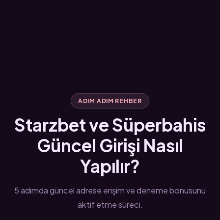
ADIM ADIM REHBER
Starzbet ve Süperbahis
Güncel Girişi Nasıl
Yapılır?
5 adımda güncel adrese erişim ve deneme bonusunu
aktif etme süreci.