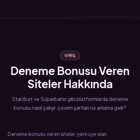
GIRIŞ
Deneme Bonusu Veren
Siteler Hakkında
Starzbet ve Süperbahis gibi platformlarda deneme
bonusu nasıl çalışır, çevrim şartları ne anlama gelir?
Deneme bonusu veren siteler, yeni üye olan