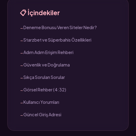
📋 İçindekiler
Deneme Bonusu Veren Siteler Nedir?
Starzbet ve Süperbahis Özellikleri
Adım Adım Erişim Rehberi
Güvenlik ve Doğrulama
Sıkça Sorulan Sorular
Görsel Rehber (4:32)
Kullanıcı Yorumları
Güncel Giriş Adresi