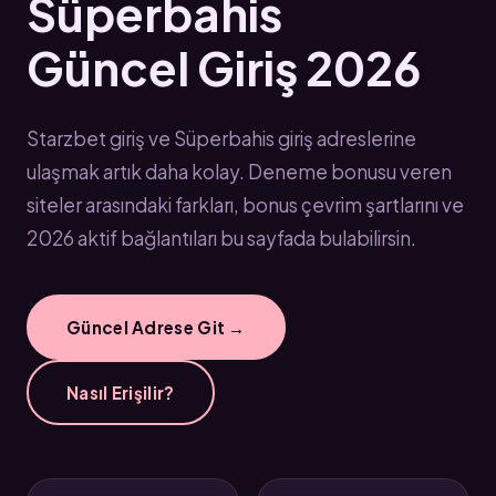
Süperbahis
Güncel Giriş 2026
Starzbet giriş ve Süperbahis giriş adreslerine
ulaşmak artık daha kolay. Deneme bonusu veren
siteler arasındaki farkları, bonus çevrim şartlarını ve
2026 aktif bağlantıları bu sayfada bulabilirsin.
Güncel Adrese Git →
Nasıl Erişilir?