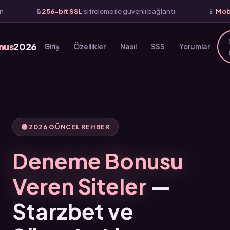
it SSL
şifreleme ile güvenli bağlantı
📱
Mobil Uyumlu
— iOS ve 
nus
2026
Giriş
Özellikler
Nasıl
SSS
Yorumlar
🟣 2026 GÜNCEL REHBER
Deneme Bonusu
Veren Siteler
—
Starzbet ve