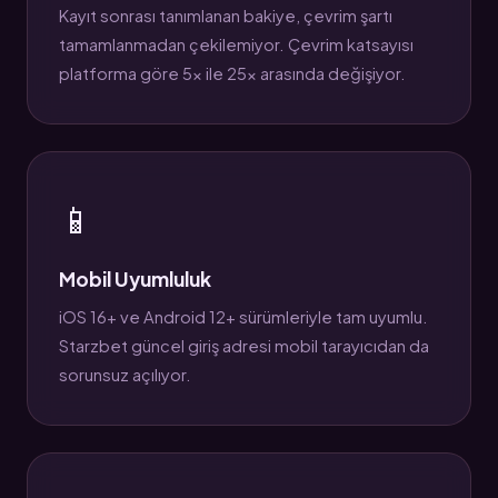
Kayıt sonrası tanımlanan bakiye, çevrim şartı
tamamlanmadan çekilemiyor. Çevrim katsayısı
platforma göre 5x ile 25x arasında değişiyor.
📱
Mobil Uyumluluk
iOS 16+ ve Android 12+ sürümleriyle tam uyumlu.
Starzbet güncel giriş adresi mobil tarayıcıdan da
sorunsuz açılıyor.