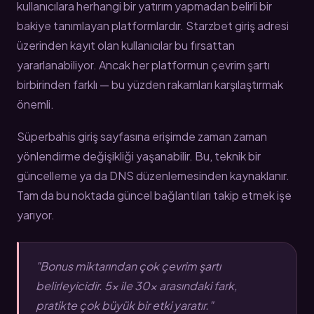
kullanıcılara herhangi bir yatırım yapmadan belirli bir
bakiye tanımlayan platformlardır. Starzbet giriş adresi
üzerinden kayıt olan kullanıcılar bu fırsattan
yararlanabiliyor. Ancak her platformun çevrim şartı
birbirinden farklı — bu yüzden rakamları karşılaştırmak
önemli.
Süperbahis giriş sayfasına erişimde zaman zaman
yönlendirme değişikliği yaşanabilir. Bu, teknik bir
güncelleme ya da DNS düzenlemesinden kaynaklanır.
Tam da bu noktada güncel bağlantıları takip etmek işe
yarıyor.
"Bonus miktarından çok çevrim şartı
belirleyicidir. 5x ile 30x arasındaki fark,
pratikte çok büyük bir etki yaratır."