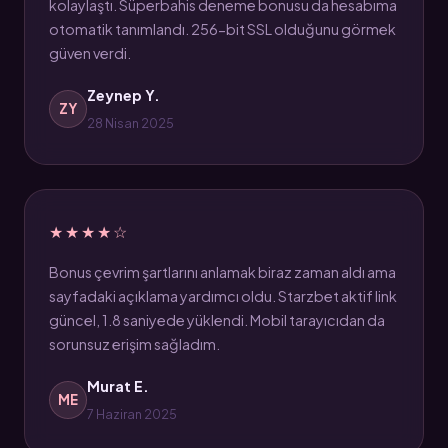
kolaylaştı. Süperbahis deneme bonusu da hesabıma
otomatik tanımlandı. 256-bit SSL olduğunu görmek
güven verdi.
Zeynep Y.
ZY
28 Nisan 2025
★★★★☆
Bonus çevrim şartlarını anlamak biraz zaman aldı ama
sayfadaki açıklama yardımcı oldu. Starzbet aktif link
güncel, 1.8 saniyede yüklendi. Mobil tarayıcıdan da
sorunsuz erişim sağladım.
Murat E.
ME
7 Haziran 2025