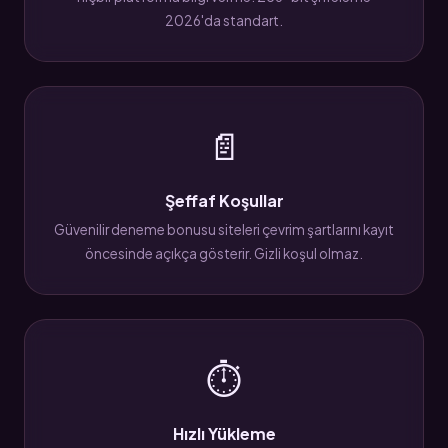
2026'da standart.
📄
Şeffaf Koşullar
Güvenilir deneme bonusu siteleri çevrim şartlarını kayıt
öncesinde açıkça gösterir. Gizli koşul olmaz.
⏱
Hızlı Yükleme