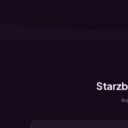
Starzb
İki