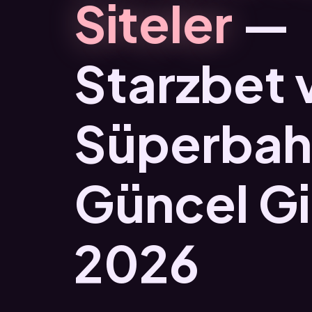
Siteler
—
Starzbet 
Süperbah
Güncel Gi
2026