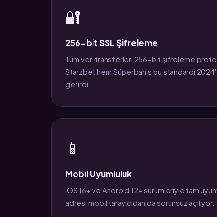
🔐
256-bit SSL Şifreleme
Tüm veri transferleri 256-bit şifreleme prot
Starzbet hem Süperbahis bu standardı 2024'te
getirdi.
📱
Mobil Uyumluluk
iOS 16+ ve Android 12+ sürümleriyle tam uyuml
adresi mobil tarayıcıdan da sorunsuz açılıyor.