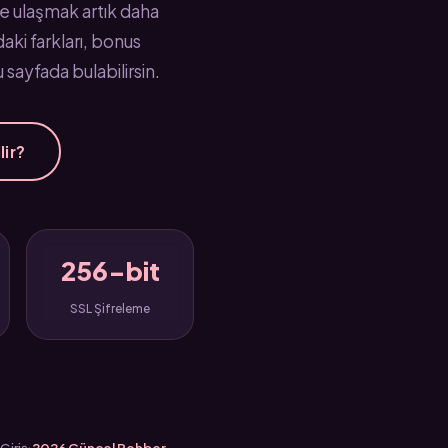
ne ulaşmak artık daha
ki farkları, bonus
 sayfada bulabilirsin.
lir?
256-bit
SSL Şifreleme
Giriş
2026 Güncel Rehber