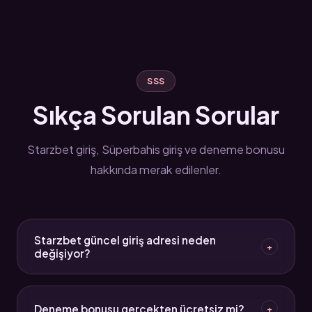
SSS
Sıkça Sorulan Sorular
Starzbet giriş, Süperbahis giriş ve deneme bonusu
hakkında merak edilenler.
Starzbet güncel giriş adresi neden
+
değişiyor?
Türkiye'deki erişim düzenlemeleri nedeniyle bahis
platformları zaman zaman yeni alan adlarına geçmek
Deneme bonusu gerçekten ücretsiz mi?
+