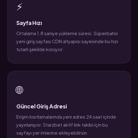
⚡
Sayfa Hızı
Ortalama 1.8 saniye yükleme süresi. Süperbahis
yeni giriş sayfası CDN altyapısı sayesinde bu hızı
tutarlı şekilde koruyor.
🌐
Güncel Giriş Adresi
Erişim kısıtlamalarında yeni adres 24 saat içinde
yayınlanıyor. Starzbet aktif link takibi için bu
sayfayı yer imlerine ekleyebilirsin.