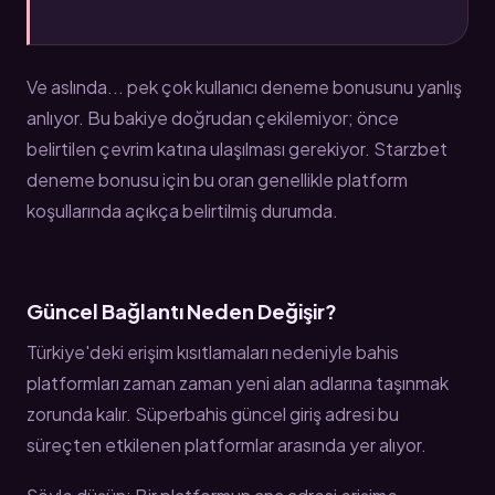
Ve aslında... pek çok kullanıcı deneme bonusunu yanlış
anlıyor. Bu bakiye doğrudan çekilemiyor; önce
belirtilen çevrim katına ulaşılması gerekiyor. Starzbet
deneme bonusu için bu oran genellikle platform
koşullarında açıkça belirtilmiş durumda.
Güncel Bağlantı Neden Değişir?
Türkiye'deki erişim kısıtlamaları nedeniyle bahis
platformları zaman zaman yeni alan adlarına taşınmak
zorunda kalır. Süperbahis güncel giriş adresi bu
süreçten etkilenen platformlar arasında yer alıyor.