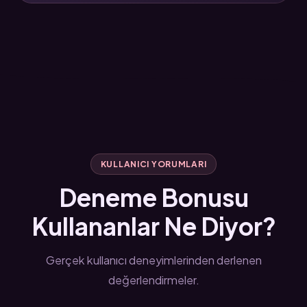
KULLANICI YORUMLARI
Deneme Bonusu
Kullananlar Ne Diyor?
Gerçek kullanıcı deneyimlerinden derlenen
değerlendirmeler.