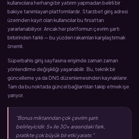
kullanıcılara herhangi bir yatırım yapmadan belirli bir
bakiye tanımlayan platformlardır. Starzbet giriş adresi
üzerinden kayıt olan kullanıcılar bu fırsattan
yararlanabiliyor. Ancak her platformun çevrim şartı
birbirinden farklı — bu yüzden rakamları karşılaştırmak
önemli.
Süperbahis giriş sayfasına erişimde zaman zaman
yönlendirme değişikliği yaşanabilir. Bu, teknik bir
güncelleme ya da DNS düzenlemesinden kaynaklanır.
Tam da bu noktada güncel bağlantıları takip etmek işe
yarıyor.
"Bonus miktarından çok çevrim şartı
belirleyicidir. 5x ile 30x arasındaki fark,
pratikte çok büyük bir etki yaratır."