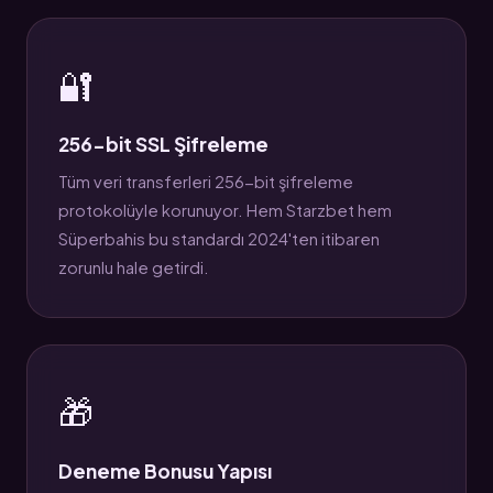
🔐
256-bit SSL Şifreleme
Tüm veri transferleri 256-bit şifreleme
protokolüyle korunuyor. Hem Starzbet hem
Süperbahis bu standardı 2024'ten itibaren
zorunlu hale getirdi.
🎁
Deneme Bonusu Yapısı