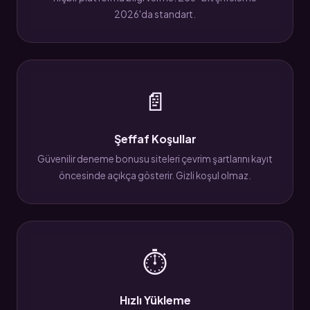
2026'da standart.
📄
Şeffaf Koşullar
Güvenilir deneme bonusu siteleri çevrim şartlarını kayıt
öncesinde açıkça gösterir. Gizli koşul olmaz.
⏱
Hızlı Yükleme