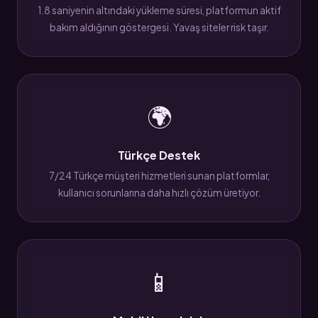
1.8 saniyenin altındaki yükleme süresi, platformun aktif
bakım aldığının göstergesi. Yavaş siteler risk taşır.
🌍
Türkçe Destek
7/24 Türkçe müşteri hizmetleri sunan platformlar,
kullanıcı sorunlarına daha hızlı çözüm üretiyor.
📱