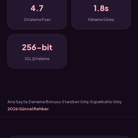
4.7
1.8s
Ortalama Puan
Yükleme Süresi
256-bit
SSL Şifreleme
Ana Sayfa
Deneme Bonusu
Starzbet Giriş
Süperbahis Giriş
2026 Güncel Rehber