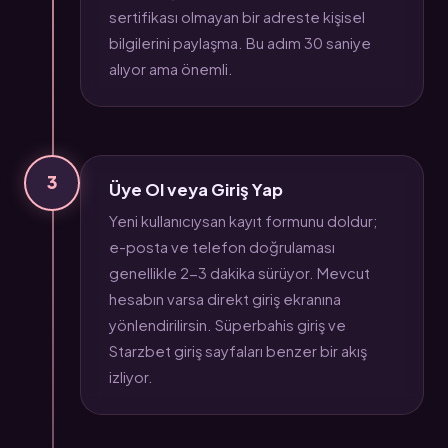
sertifikası olmayan bir adreste kişisel
bilgilerini paylaşma. Bu adım 30 saniye
alıyor ama önemli.
3
Üye Ol veya Giriş Yap
Yeni kullanıcıysan kayıt formunu doldur;
e-posta ve telefon doğrulaması
genellikle 2-3 dakika sürüyor. Mevcut
hesabın varsa direkt giriş ekranına
yönlendirilirsin. Süperbahis giriş ve
Starzbet giriş sayfaları benzer bir akış
izliyor.