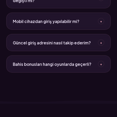
değişti mi?
yapısına ve kişisel deneyime göre şekilleniyor.
2026 itibarıyla güncel deneme bonusu siteleri
çevrim şartlarını daha şeffaf hale getirdi. Kullanıcı
Mobil cihazdan giriş yapılabilir mi?
+
doğrulama süreçleri de sıkılaştı. Mobil uyumluluk ve
hız artık rekabette belirleyici faktörler arasında.
Evet. Hem Starzbet hem Süperbahis iOS 16+ ve
Android 12+ sürümleriyle tam uyumlu. Mobil tarayıcı
Güncel giriş adresini nasıl takip ederim?
+
üzerinden sorunsuz erişim sağlanabiliyor. Ayrıca her
ikisinin de mobil uygulaması mevcut.
Bu sayfayı yer imlerine eklemek en pratik yöntem.
Starzbet güncel giriş ve Süperbahis güncel giriş
Bahis bonusları hangi oyunlarda geçerli?
+
adresleri burada düzenli olarak güncelleniyor. Ayrıca
platformların resmi sosyal medya hesaplarını takip
Bahis bonusları genellikle spor bahisleri ve casino
edebilirsin.
oyunlarında geçerli oluyor. Ancak her bonus türünün
geçerli olduğu oyun kategorileri farklı olabiliyor.
Bonus koşullarında bu bilgi açıkça belirtilmiş olmalı.