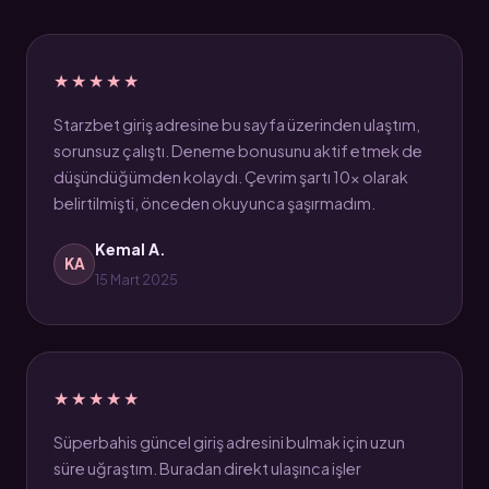
★★★★★
Starzbet giriş adresine bu sayfa üzerinden ulaştım,
sorunsuz çalıştı. Deneme bonusunu aktif etmek de
düşündüğümden kolaydı. Çevrim şartı 10x olarak
belirtilmişti, önceden okuyunca şaşırmadım.
Kemal A.
KA
15 Mart 2025
★★★★★
Süperbahis güncel giriş adresini bulmak için uzun
süre uğraştım. Buradan direkt ulaşınca işler