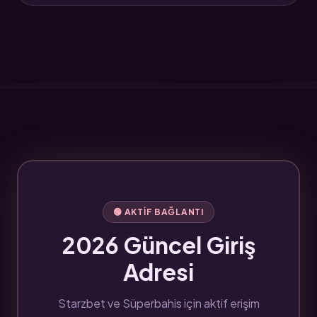
🟢 AKTIF BAĞLANTI
2026 Güncel Giriş
Adresi
Starzbet ve Süperbahis için aktif erişim