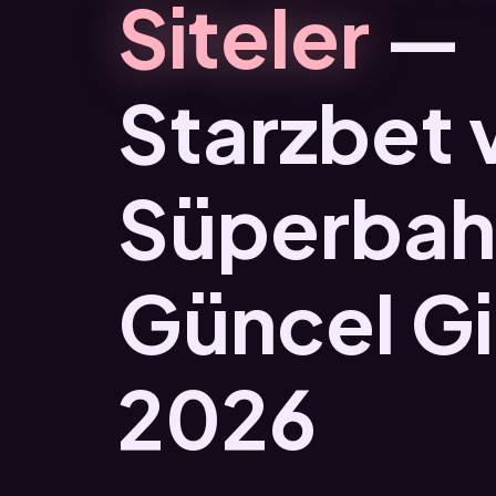
Siteler
—
Starzbet 
Süperbah
Güncel Gi
2026