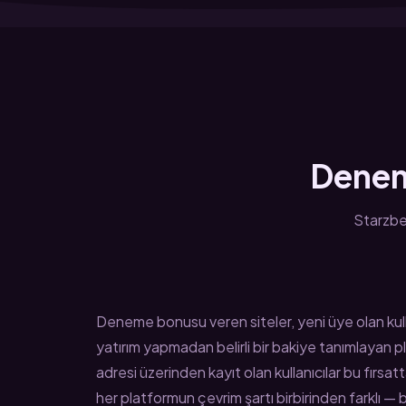
Denem
Starzbe
Deneme bonusu veren siteler, yeni üye olan kulla
yatırım yapmadan belirli bir bakiye tanımlayan pl
adresi üzerinden kayıt olan kullanıcılar bu fırsat
her platformun çevrim şartı birbirinden farklı —