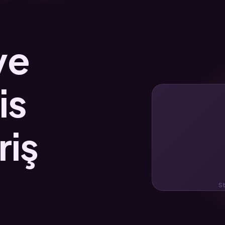
ve
is
riş
St