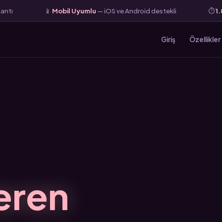
📱
Mobil Uyumlu
— iOS ve Android destekli
⏱
1.8 saniye
ortal
Giriş
Özellikler
eren