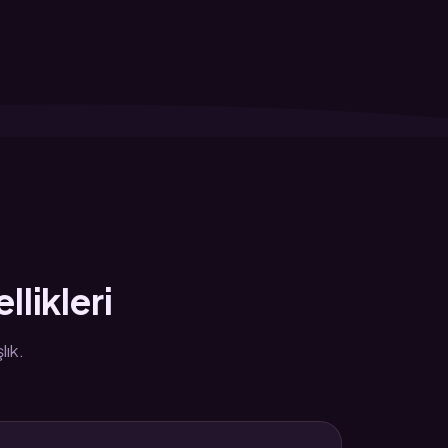
likleri
lık.