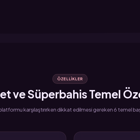
ÖZELLIKLER
et ve Süperbahis Temel Özel
 platformu karşılaştırırken dikkat edilmesi gereken 6 temel baş