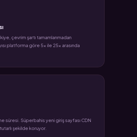
sı
bakiye, çevrim şartı tamamlanmadan
ısı platforma göre 5x ile 25x arasında
e süresi. Süperbahis yeni giriş sayfası CDN
tutarlı şekilde koruyor.