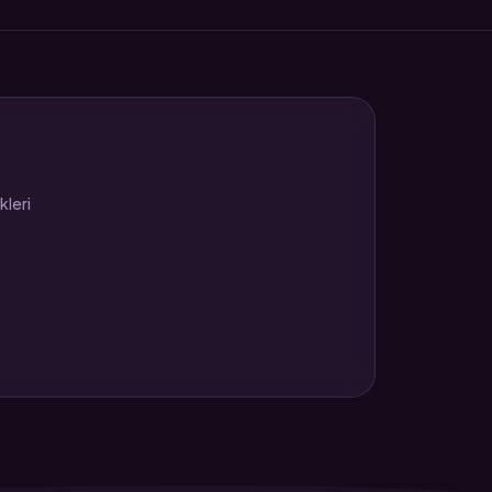
kleri