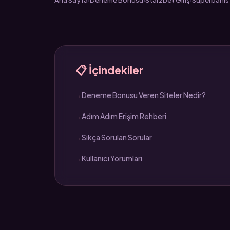
📋 İçindekiler
Deneme Bonusu Veren Siteler Nedir?
Adım Adım Erişim Rehberi
Sıkça Sorulan Sorular
Kullanıcı Yorumları