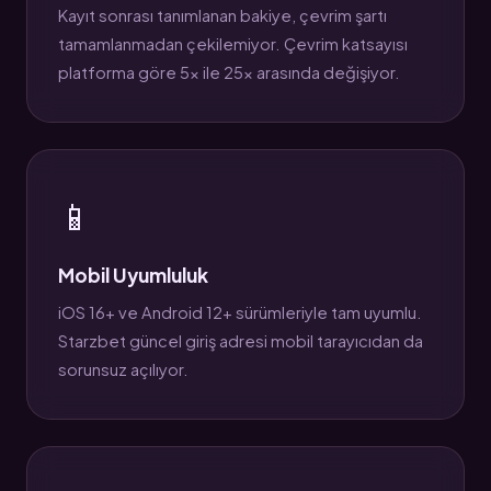
Kayıt sonrası tanımlanan bakiye, çevrim şartı
tamamlanmadan çekilemiyor. Çevrim katsayısı
platforma göre 5x ile 25x arasında değişiyor.
📱
Mobil Uyumluluk
iOS 16+ ve Android 12+ sürümleriyle tam uyumlu.
Starzbet güncel giriş adresi mobil tarayıcıdan da
sorunsuz açılıyor.