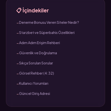
📋 İçindekiler
Deneme Bonusu Veren Siteler Nedir?
Starzbet ve Süperbahis Özellikleri
Adım Adım Erişim Rehberi
Güvenlik ve Doğrulama
Sıkça Sorulan Sorular
Görsel Rehber (4:32)
Kullanıcı Yorumları
Güncel Giriş Adresi