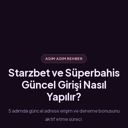
ADIM ADIM REHBER
Starzbet ve Süperbahis
Güncel Girişi Nasıl
Yapılır?
5 adımda güncel adrese erişim ve deneme bonusunu
aktif etme süreci.