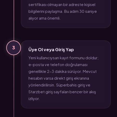
sertifikası olmayan bir adreste kişisel
bilgilerini paylaşma. Bu adım 30 saniye
alıyor ama önemli.
3
Üye Ol veya Giriş Yap
Yeni kullanıcıysan kayıt formunu doldur;
e-posta ve telefon doğrulaması
genellikle 2-3 dakika sürüyor. Mevcut
hesabın varsa direkt giriş ekranına
yönlendirilirsin. Süperbahis giriş ve
Starzbet giriş sayfaları benzer bir akış
izliyor.