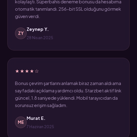
kolaylaştı. Süperbahis deneme bonusu da hesabıma
otomatik tanımlandı. 256-bit SSL olduğunu görmek
güven verdi.
Zeynep Y.
ZY
28 Nisan 2025
★★★★☆
Bonus çevrim şartlarını anlamak biraz zaman aldı ama
sayfadaki açıklama yardımcı oldu. Starzbet aktif link
güncel, 1.8 saniyede yüklendi. Mobil tarayıcıdan da
sorunsuz erişim sağladım.
Murat E.
ME
7 Haziran 2025