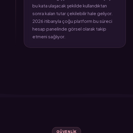
bu kata ulaşacak şekilde kullandıktan
sonra kalan tutar çekilebilir hale geliyor.
2026 itibarıyla çoğu platform bu süreci
hesap panelinde görsel olarak takip
etmeni sağlıyor.
GÜVENLIK