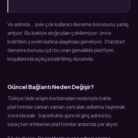
Ve aslında... pek çok kullanıcı deneme bonusunu yanlış
anlıyor. Bu bakiye doğrudan çekilemiyor; önce
belirtilen çevrim katına ulaşılması gerekiyor. Starzbet
deneme bonusu için bu oran genellikle platform
koşullarında açıkça belirtilmiş durumda.
Güncel Bağlantı Neden Değişir?
Türkiye'deki erişim kısıtlamaları nedeniyle bahis
platformları zaman zaman yeni alan adlarına taşınmak
zorunda kalır. Süperbahis güncel giriş adresi bu
süreçten etkilenen platformlar arasında yer alıyor.