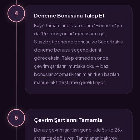
4
Deneme Bonusunu Talep Et
Kayıt tamamlandıktan sonra "Bonuslar" ya
da "Promosyonlar" menüsüne git.
Starzbet deneme bonusu ve Süperbahis
deneme bonusu seçeneklerini
göreceksin. Talep etmeden önce
çevrim şartlarını mutlaka oku — bazı
bonuslar otomatik tanımlanırken bazıları
manuel aktifleştirme gerektiriyor.
5
Çevrim Şartlarını Tamamla
Bonus çevrim şartları genellikle 5x ile 25x
arasında değişiyor. Tanımlanan bakiyeyi