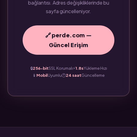
bağlantısı. Adres değişikliklerinde bu
sayfa güncelleniyor.
🔗 perde.com —
Güncel Erişim
🔒
256-bit
SSL Korumalı
⚡
1.8s
Yükleme Hızı
📱
Mobil
Uyumlu
🕐
24 saat
Güncelleme