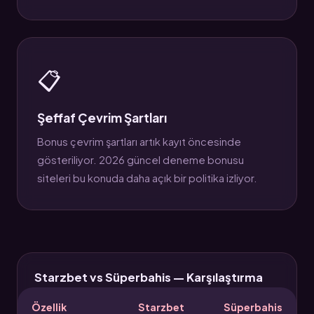
📋
Şeffaf Çevrim Şartları
Bonus çevrim şartları artık kayıt öncesinde
gösteriliyor. 2026 güncel deneme bonusu
siteleri bu konuda daha açık bir politika izliyor.
Starzbet vs Süperbahis — Karşılaştırma
Özellik
Starzbet
Süperbahis