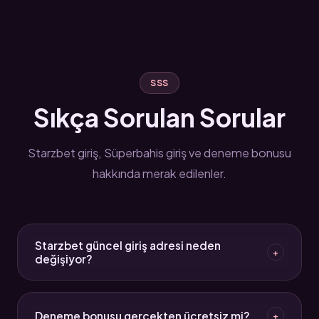
SSS
Sıkça Sorulan Sorular
Starzbet giriş, Süperbahis giriş ve deneme bonusu
hakkında merak edilenler.
Starzbet güncel giriş adresi neden
+
değişiyor?
Türkiye'deki erişim düzenlemeleri nedeniyle bahis
platformları zaman zaman yeni alan adlarına geçmek
Deneme bonusu gerçekten ücretsiz mi?
+