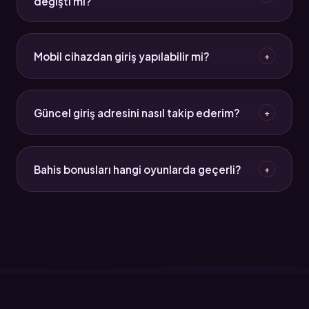
değişti mi?
yapısına ve kişisel deneyime göre şekilleniyor.
2026 itibarıyla güncel deneme bonusu siteleri
çevrim şartlarını daha şeffaf hale getirdi. Kullanıcı
Mobil cihazdan giriş yapılabilir mi?
+
doğrulama süreçleri de sıkılaştı. Mobil uyumluluk ve
hız artık rekabette belirleyici faktörler arasında.
Evet. Hem Starzbet hem Süperbahis iOS 16+ ve
Android 12+ sürümleriyle tam uyumlu. Mobil tarayıcı
Güncel giriş adresini nasıl takip ederim?
+
üzerinden sorunsuz erişim sağlanabiliyor. Ayrıca her
ikisinin de mobil uygulaması mevcut.
Bu sayfayı yer imlerine eklemek en pratik yöntem.
Starzbet güncel giriş ve Süperbahis güncel giriş
Bahis bonusları hangi oyunlarda geçerli?
+
adresleri burada düzenli olarak güncelleniyor. Ayrıca
platformların resmi sosyal medya hesaplarını takip
Bahis bonusları genellikle spor bahisleri ve casino
edebilirsin.
oyunlarında geçerli oluyor. Ancak her bonus türünün
geçerli olduğu oyun kategorileri farklı olabiliyor.
Bonus koşullarında bu bilgi açıkça belirtilmiş olmalı.