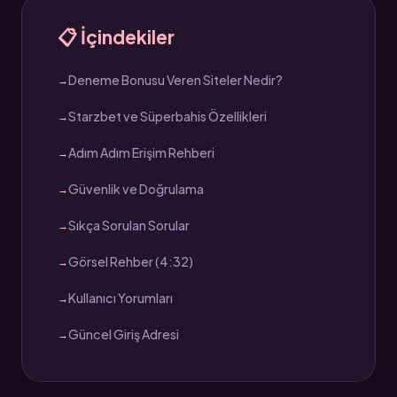
📋 İçindekiler
Deneme Bonusu Veren Siteler Nedir?
Starzbet ve Süperbahis Özellikleri
Adım Adım Erişim Rehberi
Güvenlik ve Doğrulama
Sıkça Sorulan Sorular
Görsel Rehber (4:32)
Kullanıcı Yorumları
Güncel Giriş Adresi