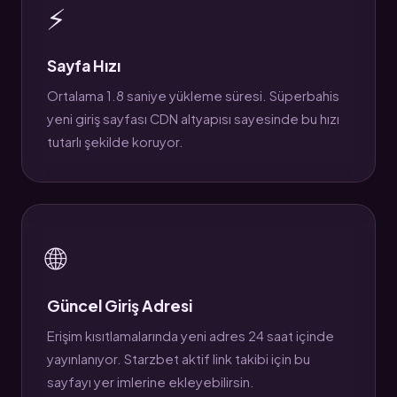
⚡
Sayfa Hızı
Ortalama 1.8 saniye yükleme süresi. Süperbahis
yeni giriş sayfası CDN altyapısı sayesinde bu hızı
tutarlı şekilde koruyor.
🌐
Güncel Giriş Adresi
Erişim kısıtlamalarında yeni adres 24 saat içinde
yayınlanıyor. Starzbet aktif link takibi için bu
sayfayı yer imlerine ekleyebilirsin.