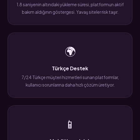
1.8 saniyenin altındaki yükleme süresi, platformun aktif
bakım aldığının göstergesi. Yavaş siteler risk taşır.
🌍
Türkçe Destek
7/24 Türkçe müşteri hizmetleri sunan platformlar,
kullanıcı sorunlarına daha hızlı çözüm üretiyor.
📱