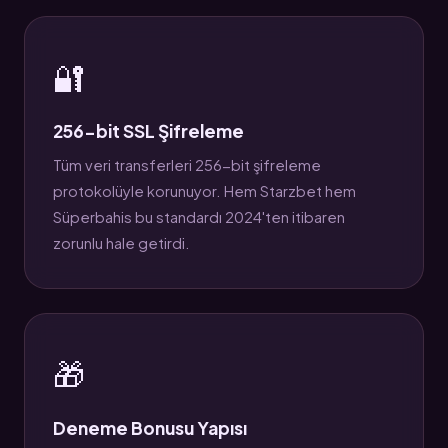
🔐
256-bit SSL Şifreleme
Tüm veri transferleri 256-bit şifreleme
protokolüyle korunuyor. Hem Starzbet hem
Süperbahis bu standardı 2024'ten itibaren
zorunlu hale getirdi.
🎁
Deneme Bonusu Yapısı