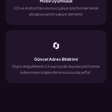
Mobil Uyumluluk
iOS ve Android'de sorunsuz çalışan platformlar teknik
altyapıya yatırım yapıyor demektir.
🔄
Güncel Adres Bildirimi
Erişim değişikliklerini 24 saat içinde duyuran platformlar
kullanıcılarını bilgilendirme konusunda şeffaf.