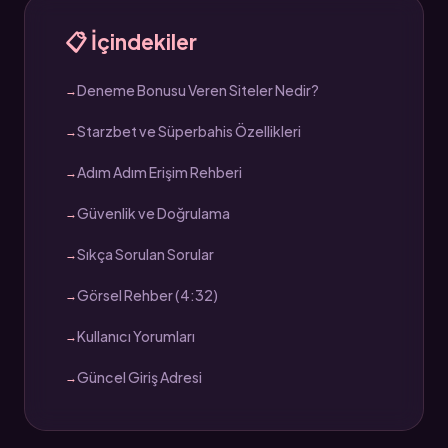
📋 İçindekiler
Deneme Bonusu Veren Siteler Nedir?
Starzbet ve Süperbahis Özellikleri
Adım Adım Erişim Rehberi
Güvenlik ve Doğrulama
Sıkça Sorulan Sorular
Görsel Rehber (4:32)
Kullanıcı Yorumları
Güncel Giriş Adresi