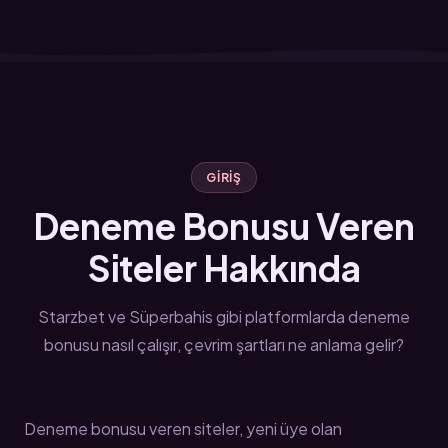
GIRIŞ
Deneme Bonusu Veren
Siteler Hakkında
Starzbet ve Süperbahis gibi platformlarda deneme
bonusu nasıl çalışır, çevrim şartları ne anlama gelir?
Deneme bonusu veren siteler, yeni üye olan