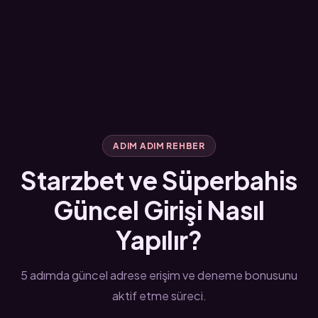
ADIM ADIM REHBER
Starzbet ve Süperbahis
Güncel Girişi Nasıl
Yapılır?
5 adımda güncel adrese erişim ve deneme bonusunu
aktif etme süreci.