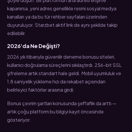
Şöyle düşün: Bir platformun ana adresi erişime
kapanırsa, yeni adres genellikle resmi sosyal medya
kanalları ya da bu tür rehber sayfaları üzerinden
duyuruluyor. Starzbet aktif link de aynı şekilde takip
edilebilir.
2026'da Ne Değişti?
2026 yılı itibarıyla güvenilir deneme bonusu siteleri,
kullanıcı doğrulama süreçlerini sıkılaştırdı. 256-bit SSL
şifreleme artık standart hale geldi. Mobil uyumluluk ve
1.8 saniyelik yükleme hızı da rekabet açısından
belirleyici faktörler arasına girdi.
Bonus çevrim şartları konusunda şeffaflık da arttı —
artık çoğu platform bu bilgiyi kayıt öncesinde
gösteriyor.