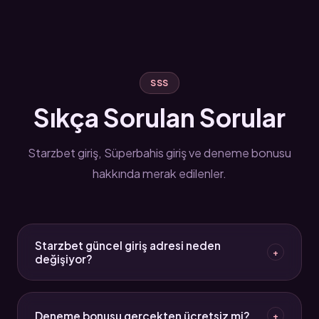
SSS
Sıkça Sorulan Sorular
Starzbet giriş, Süperbahis giriş ve deneme bonusu
hakkında merak edilenler.
Starzbet güncel giriş adresi neden
+
değişiyor?
Türkiye'deki erişim düzenlemeleri nedeniyle bahis
platformları zaman zaman yeni alan adlarına geçmek
Deneme bonusu gerçekten ücretsiz mi?
+