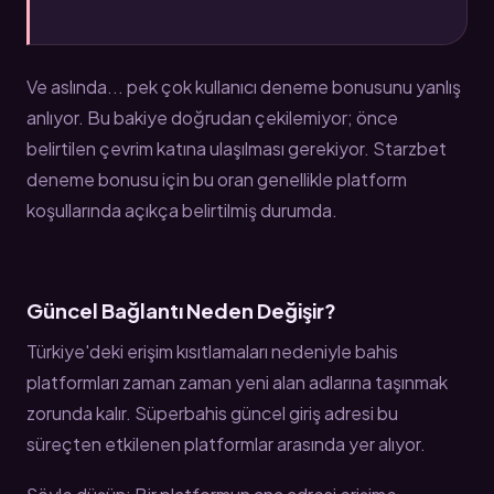
Ve aslında... pek çok kullanıcı deneme bonusunu yanlış
anlıyor. Bu bakiye doğrudan çekilemiyor; önce
belirtilen çevrim katına ulaşılması gerekiyor. Starzbet
deneme bonusu için bu oran genellikle platform
koşullarında açıkça belirtilmiş durumda.
Güncel Bağlantı Neden Değişir?
Türkiye'deki erişim kısıtlamaları nedeniyle bahis
platformları zaman zaman yeni alan adlarına taşınmak
zorunda kalır. Süperbahis güncel giriş adresi bu
süreçten etkilenen platformlar arasında yer alıyor.