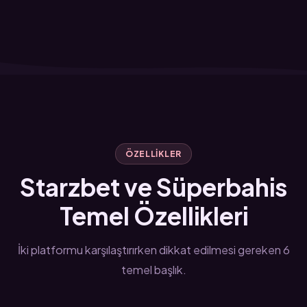
ÖZELLIKLER
Starzbet ve Süperbahis
Temel Özellikleri
İki platformu karşılaştırırken dikkat edilmesi gereken 6
temel başlık.