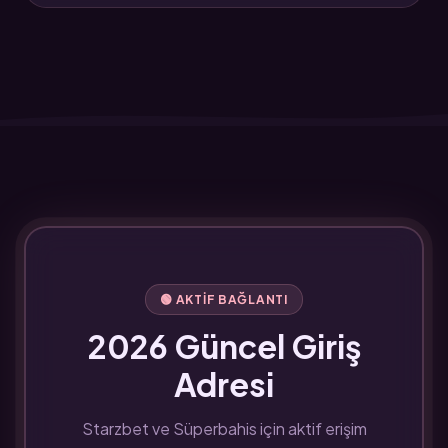
🟢 AKTIF BAĞLANTI
2026 Güncel Giriş
Adresi
Starzbet ve Süperbahis için aktif erişim