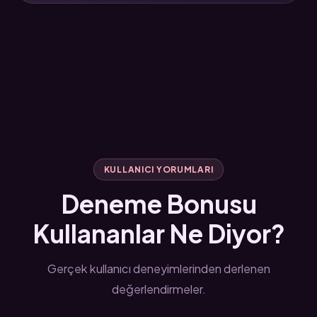
KULLANICI YORUMLARI
Deneme Bonusu
Kullananlar Ne Diyor?
Gerçek kullanıcı deneyimlerinden derlenen
değerlendirmeler.