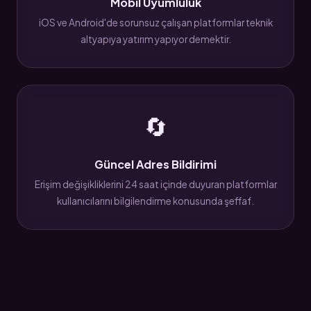
Mobil Uyumluluk
iOS ve Android'de sorunsuz çalışan platformlar teknik
altyapıya yatırım yapıyor demektir.
🔄
Güncel Adres Bildirimi
Erişim değişikliklerini 24 saat içinde duyuran platformlar
kullanıcılarını bilgilendirme konusunda şeffaf.