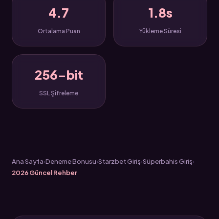
4.7
1.8s
Ortalama Puan
Yükleme Süresi
256-bit
SSL Şifreleme
Ana Sayfa
Deneme Bonusu
Starzbet Giriş
Süperbahis Giriş
2026 Güncel Rehber