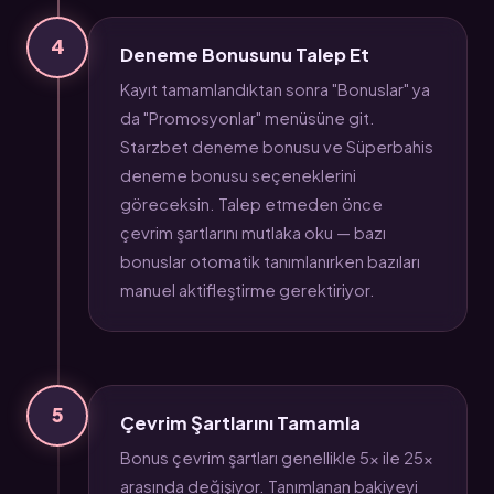
4
Deneme Bonusunu Talep Et
Kayıt tamamlandıktan sonra "Bonuslar" ya
da "Promosyonlar" menüsüne git.
Starzbet deneme bonusu ve Süperbahis
deneme bonusu seçeneklerini
göreceksin. Talep etmeden önce
çevrim şartlarını mutlaka oku — bazı
bonuslar otomatik tanımlanırken bazıları
manuel aktifleştirme gerektiriyor.
5
Çevrim Şartlarını Tamamla
Bonus çevrim şartları genellikle 5x ile 25x
arasında değişiyor. Tanımlanan bakiyeyi