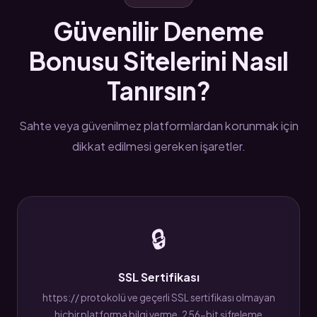
Güvenilir Deneme
Bonusu Sitelerini Nasıl
Tanırsın?
Sahte veya güvenilmez platformlardan korunmak için
dikkat edilmesi gereken işaretler.
🔒
SSL Sertifikası
https:// protokolü ve geçerli SSL sertifikası olmayan
hiçbir platforma bilgi verme. 256-bit şifreleme