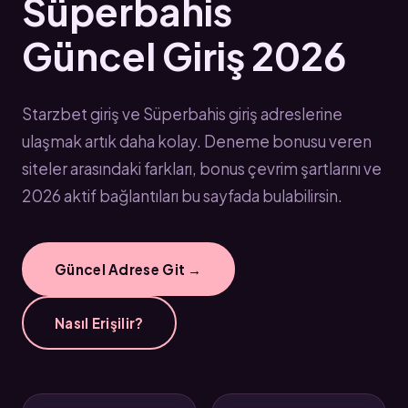
Süperbahis
Güncel Giriş 2026
Starzbet giriş ve Süperbahis giriş adreslerine
ulaşmak artık daha kolay. Deneme bonusu veren
siteler arasındaki farkları, bonus çevrim şartlarını ve
2026 aktif bağlantıları bu sayfada bulabilirsin.
Güncel Adrese Git →
Nasıl Erişilir?