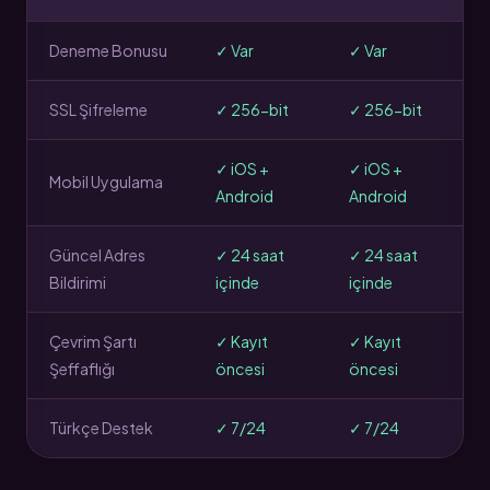
Deneme Bonusu
✓ Var
✓ Var
SSL Şifreleme
✓ 256-bit
✓ 256-bit
✓ iOS +
✓ iOS +
Mobil Uygulama
Android
Android
Güncel Adres
✓ 24 saat
✓ 24 saat
Bildirimi
içinde
içinde
Çevrim Şartı
✓ Kayıt
✓ Kayıt
Şeffaflığı
öncesi
öncesi
Türkçe Destek
✓ 7/24
✓ 7/24