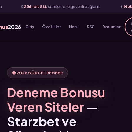
-bit SSL
şifreleme ile güvenli bağlantı
📱
Mobil Uyumlu
— iOS v
nus
2026
Giriş
Özellikler
Nasıl
SSS
Yorumlar
🟣 2026 GÜNCEL REHBER
Deneme Bonusu
Veren Siteler
—
Starzbet ve