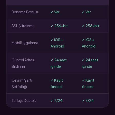
Deneme Bonusu
✓ Var
✓ Var
SSL Şifreleme
✓ 256-bit
✓ 256-bit
✓ iOS +
✓ iOS +
Mobil Uygulama
Android
Android
Güncel Adres
✓ 24 saat
✓ 24 saat
Bildirimi
içinde
içinde
Çevrim Şartı
✓ Kayıt
✓ Kayıt
Şeffaflığı
öncesi
öncesi
Türkçe Destek
✓ 7/24
✓ 7/24