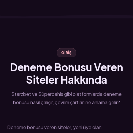
GIRIŞ
Deneme Bonusu Veren
Siteler Hakkında
Starzbet ve Süperbahis gibi platformlarda deneme
bonusu nasıl çalışır, çevrim şartları ne anlama gelir?
Deneme bonusu veren siteler, yeni üye olan