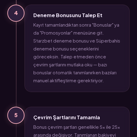
4
Deneme Bonusunu Talep Et
Kayıt tamamlandıktan sonra "Bonuslar" ya
da "Promosyonlar" menüsüne git.
Starzbet deneme bonusu ve Süperbahis
deneme bonusu seçeneklerini
göreceksin. Talep etmeden önce
çevrim şartlarını mutlaka oku — bazı
bonuslar otomatik tanımlanırken bazıları
manuel aktifleştirme gerektiriyor.
5
Çevrim Şartlarını Tamamla
Bonus çevrim şartları genellikle 5x ile 25x
arasında değişiyor. Tanımlanan bakiyeyi