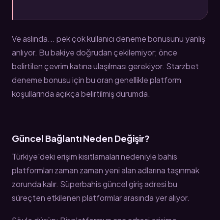
Ve aslında... pek çok kullanıcı deneme bonusunu yanlış
anlıyor. Bu bakiye doğrudan çekilemiyor; önce
belirtilen çevrim katına ulaşılması gerekiyor. Starzbet
deneme bonusu için bu oran genellikle platform
koşullarında açıkça belirtilmiş durumda.
Güncel Bağlantı Neden Değişir?
Türkiye'deki erişim kısıtlamaları nedeniyle bahis
platformları zaman zaman yeni alan adlarına taşınmak
zorunda kalır. Süperbahis güncel giriş adresi bu
süreçten etkilenen platformlar arasında yer alıyor.