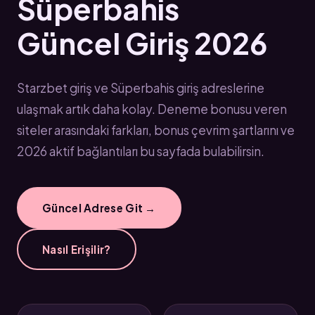
Süperbahis
Güncel Giriş 2026
Starzbet giriş ve Süperbahis giriş adreslerine
ulaşmak artık daha kolay. Deneme bonusu veren
siteler arasındaki farkları, bonus çevrim şartlarını ve
2026 aktif bağlantıları bu sayfada bulabilirsin.
Güncel Adrese Git →
Nasıl Erişilir?