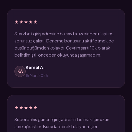
★★★★★
Starzbet giriş adresine bu sayfa üzerinden ulaştım,
sorunsuz çalıştı. Deneme bonusunu aktif etmek de
düşündüğümden kolaydı. Çevrim şartı 10x olarak
belirtilmişti, önceden okuyunca şaşırmadım.
Kemal A.
KA
15 Mart 2025
★★★★★
Süperbahis güncel giriş adresini bulmak için uzun
süre uğraştım. Buradan direkt ulaşınca işler