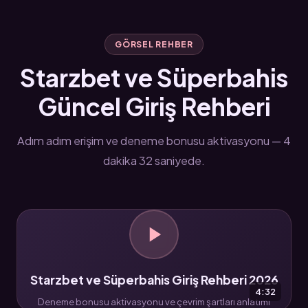
GÖRSEL REHBER
Starzbet ve Süperbahis
Güncel Giriş Rehberi
Adım adım erişim ve deneme bonusu aktivasyonu — 4
dakika 32 saniyede.
Starzbet ve Süperbahis Giriş Rehberi 2026
4:32
Deneme bonusu aktivasyonu ve çevrim şartları anlatımı