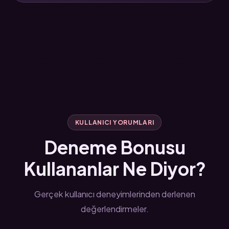
KULLANICI YORUMLARI
Deneme Bonusu
Kullananlar Ne Diyor?
Gerçek kullanıcı deneyimlerinden derlenen
değerlendirmeler.