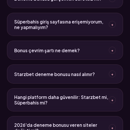
zorunda kalıyor. Starzbet aktif link genellikle 24 saat
içinde resmi kanallardan duyuruluyor. Bu sayfa
Evet, kayıt sırasında herhangi bir yatırım yapılmadan
güncel bağlantıyı takip ediyor.
tanımlanan bakiye deneme bonusudur. Ancak bu
Süperbahis giriş sayfasına erişemiyorum,
+
bakiyeyi çekebilmek için çevrim şartını tamamlamak
ne yapmalıyım?
gerekiyor. Çevrim katsayısı platforma göre 5x ile
25x arasında değişiyor.
Süperbahis yeni giriş adresi değişmiş olabilir. Bu
sayfanın "Güncel Adres" bölümünden aktif
Bonus çevrim şartı ne demek?
+
bağlantıya ulaşabilirsin. Ayrıca DNS ayarlarını
değiştirmek (8.8.8.8 gibi) erişim sorunlarını çözebilir.
Çevrim şartı, bonus bakiyesinin kaç katı kadar işlem
yapılması gerektiğini gösterir. Örneğin 100 TL bonus
Starzbet deneme bonusu nasıl alınır?
+
için 10x çevrim şartı varsa, 1000 TL işlem
tamamlandıktan sonra bakiye çekilebilir hale gelir.
Starzbet giriş adresine erişip kayıt olduktan sonra
"Bonuslar" menüsünden deneme bonusunu talep
Hangi platform daha güvenilir: Starzbet mi,
+
edebilirsin. Bazı kampanyalar otomatik
Süperbahis mi?
tanımlanırken bazıları manuel aktifleştirme
gerektiriyor. Koşulları önceden oku.
Her iki platform da 256-bit SSL şifreleme kullanıyor
ve Türkçe 7/24 destek sunuyor. Güvenilirlik açısından
2026'da deneme bonusu veren siteler
+
teknik altyapıları benzer. Tercih çoğunlukla bonus