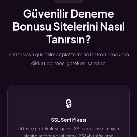
Güvenilir Deneme
Bonusu Sitelerini Nasıl
Tanırsın?
Sahte veya güvenilmez platformlardan korunmak için
dikkat edilmesi gereken işaretler.
🔒
SSL Sertifikası
https:// protokolü ve geçerli SSL sertifikası olmayan
hiçbir platforma bilgi verme. 256-bit şifreleme