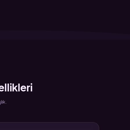
likleri
lık.