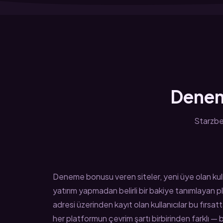
Denem
Starzbe
Deneme bonusu veren siteler, yeni üye olan kulla
yatırım yapmadan belirli bir bakiye tanımlayan pl
adresi üzerinden kayıt olan kullanıcılar bu fırsat
her platformun çevrim şartı birbirinden farklı —