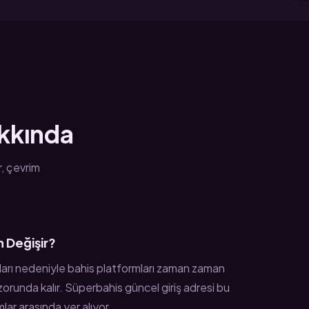
kkında
, çevrim
 Değişir?
aları nedeniyle bahis platformları zaman zaman
zorunda kalır. Süperbahis güncel giriş adresi bu
ar arasında yer alıyor.