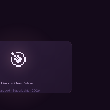
🎯
Güncel Giriş Rehberi
arzbet · Süperbahis · 2026