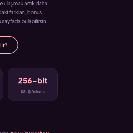
ne ulaşmak artık daha
ki farkları, bonus
 sayfada bulabilirsin.
lir?
256-bit
SSL Şifreleme
Giriş
2026 Güncel Rehber