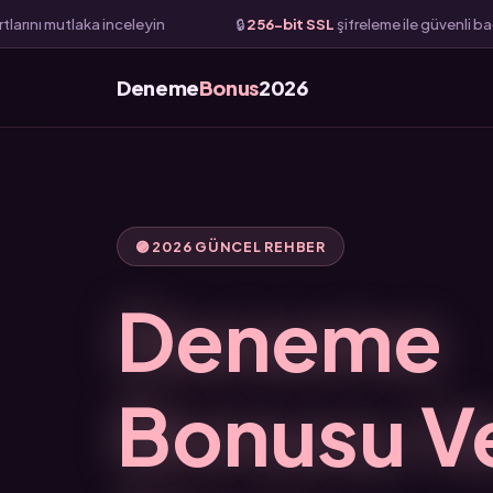
 inceleyin
🔒
256-bit SSL
şifreleme ile güvenli bağlantı
Deneme
Bonus
2026
🟣 2026 GÜNCEL REHBER
Deneme
Bonusu V