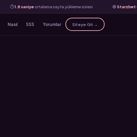
niye
ortalama sayfa yükleme süresi
🔴
Starzbet Güncel Giriş
—
Nasıl
SSS
Yorumlar
Siteye Git →