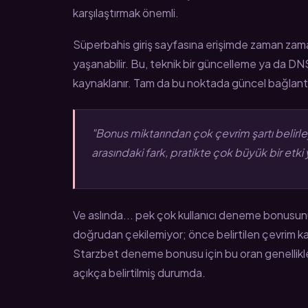
karşılaştırmak önemli.
Süperbahis giriş sayfasına erişimde zaman zama
yaşanabilir. Bu, teknik bir güncelleme ya da 
kaynaklanır. Tam da bu noktada güncel bağlantıl
"Bonus miktarından çok çevrim şartı belirley
arasındaki fark, pratikte çok büyük bir etki y
Ve aslında... pek çok kullanıcı deneme bonusunu
doğrudan çekilemiyor; önce belirtilen çevrim kat
Starzbet deneme bonusu için bu oran genellikle
açıkça belirtilmiş durumda.