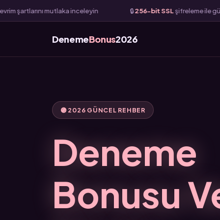
ı mutlaka inceleyin
🔒
256-bit SSL
şifreleme ile güvenli bağlantı
Deneme
Bonus
2026
🟣 2026 GÜNCEL REHBER
Deneme
Bonusu V