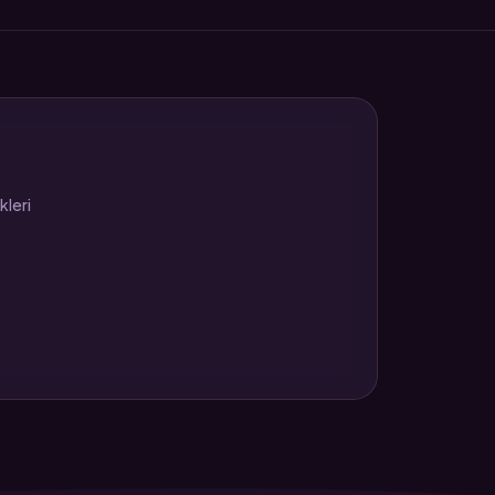
kleri