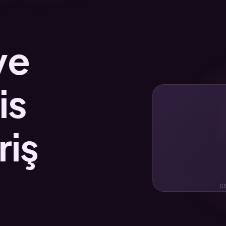
ve
is
riş
St