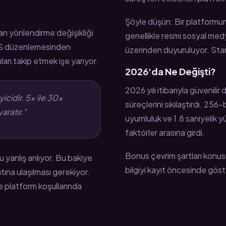
Şöyle düşün: Bir platformun
n yönlendirme değişikliği
genellikle resmi sosyal medy
DNS düzenlemesinden
üzerinden duyuruluyor. Starzb
arı takip etmek işe yarıyor.
2026'da Ne Değişti?
2026 yılı itibarıyla güvenili
icidir. 5x ile 30x
süreçlerini sıkılaştırdı. 256
aratır."
uyumluluk ve 1.8 saniyelik y
faktörler arasına girdi.
Bonus çevrim şartları konus
 yanlış anlıyor. Bu bakiye
bilgiyi kayıt öncesinde göst
ına ulaşılması gerekiyor.
 platform koşullarında