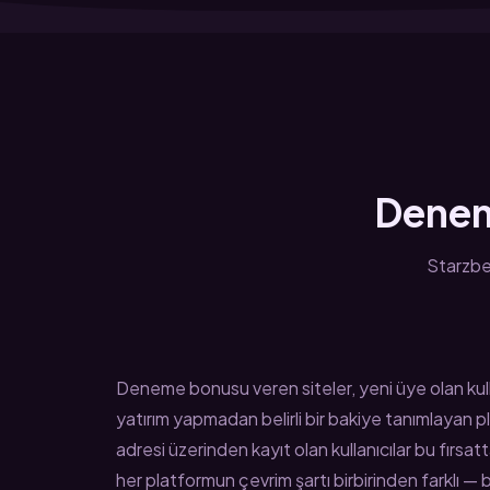
Denem
Starzbe
Deneme bonusu veren siteler, yeni üye olan kulla
yatırım yapmadan belirli bir bakiye tanımlayan pl
adresi üzerinden kayıt olan kullanıcılar bu fırsat
her platformun çevrim şartı birbirinden farklı —