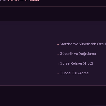
Starzbet ve Süperbahis Özelli
Güvenlik ve Doğrulama
Görsel Rehber (4:32)
Güncel Giriş Adresi