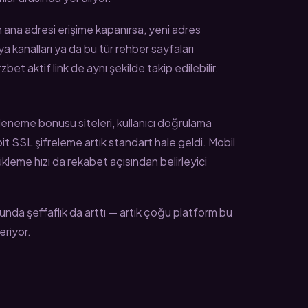
 ana adresi erişime kapanırsa, yeni adres
a kanalları ya da bu tür rehber sayfaları
et aktif link de aynı şekilde takip edilebilir.
r deneme bonusu siteleri, kullanıcı doğrulama
-bit SSL şifreleme artık standart hale geldi. Mobil
ükleme hızı da rekabet açısından belirleyici
unda şeffaflık da arttı — artık çoğu platform bu
eriyor.