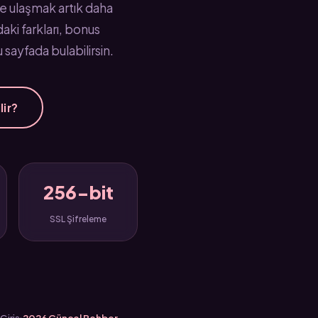
ne ulaşmak artık daha
ki farkları, bonus
 sayfada bulabilirsin.
lir?
256-bit
SSL Şifreleme
Giriş
2026 Güncel Rehber