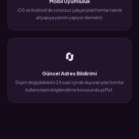
Mobil Uyumluluk
iOS ve Android'de sorunsuz çalışan platformlar teknik
altyapıya yatırım yapıyor demektir.
🔄
Güncel Adres Bildirimi
Erişim değişikliklerini 24 saat içinde duyuran platformlar
kullanıcılarını bilgilendirme konusunda şeffaf.