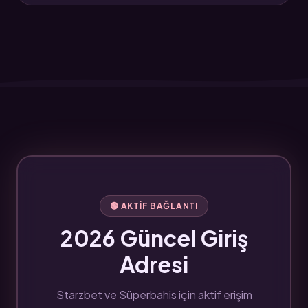
🟢 AKTIF BAĞLANTI
2026 Güncel Giriş
Adresi
Starzbet ve Süperbahis için aktif erişim