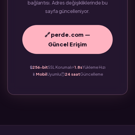
bağlantısı. Adres değişikliklerinde bu
sayfa güncelleniyor.
🔗 perde.com —
Güncel Erişim
🔒
256-bit
SSL Korumalı
⚡
1.8s
Yükleme Hızı
📱
Mobil
Uyumlu
🕐
24 saat
Güncelleme