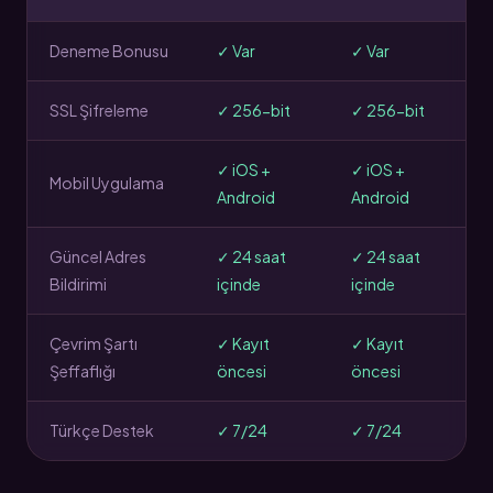
Deneme Bonusu
✓ Var
✓ Var
SSL Şifreleme
✓ 256-bit
✓ 256-bit
✓ iOS +
✓ iOS +
Mobil Uygulama
Android
Android
Güncel Adres
✓ 24 saat
✓ 24 saat
Bildirimi
içinde
içinde
Çevrim Şartı
✓ Kayıt
✓ Kayıt
Şeffaflığı
öncesi
öncesi
Türkçe Destek
✓ 7/24
✓ 7/24