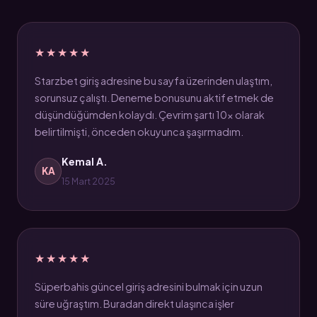
★★★★★
Starzbet giriş adresine bu sayfa üzerinden ulaştım,
sorunsuz çalıştı. Deneme bonusunu aktif etmek de
düşündüğümden kolaydı. Çevrim şartı 10x olarak
belirtilmişti, önceden okuyunca şaşırmadım.
Kemal A.
KA
15 Mart 2025
★★★★★
Süperbahis güncel giriş adresini bulmak için uzun
süre uğraştım. Buradan direkt ulaşınca işler