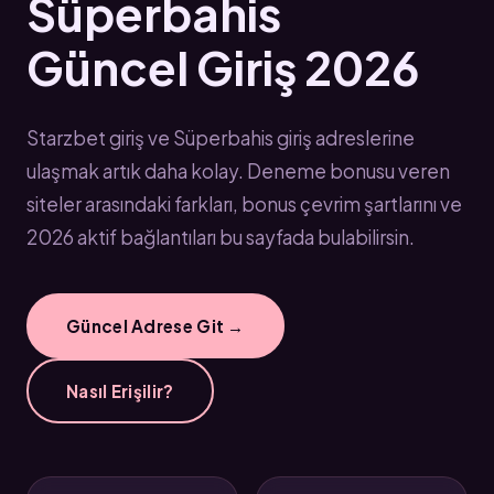
Süperbahis
Güncel Giriş 2026
Starzbet giriş ve Süperbahis giriş adreslerine
ulaşmak artık daha kolay. Deneme bonusu veren
siteler arasındaki farkları, bonus çevrim şartlarını ve
2026 aktif bağlantıları bu sayfada bulabilirsin.
Güncel Adrese Git →
Nasıl Erişilir?