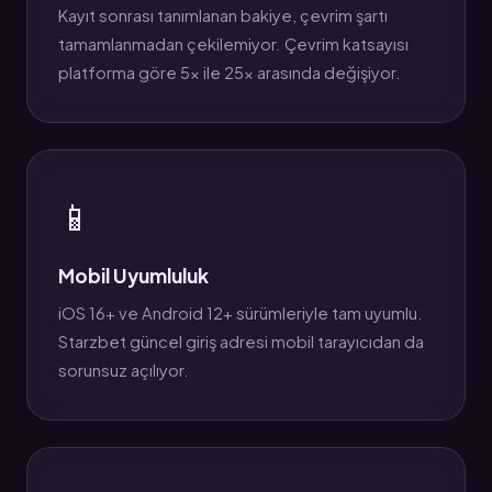
Kayıt sonrası tanımlanan bakiye, çevrim şartı
tamamlanmadan çekilemiyor. Çevrim katsayısı
platforma göre 5x ile 25x arasında değişiyor.
📱
Mobil Uyumluluk
iOS 16+ ve Android 12+ sürümleriyle tam uyumlu.
Starzbet güncel giriş adresi mobil tarayıcıdan da
sorunsuz açılıyor.