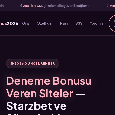
-bit SSL
şifreleme ile güvenli bağlantı
📱
Mobil Uyumlu
— iOS 
nus
2026
Giriş
Özellikler
Nasıl
SSS
Yorumlar
🟣 2026 GÜNCEL REHBER
Deneme Bonusu
Veren Siteler
—
Starzbet ve