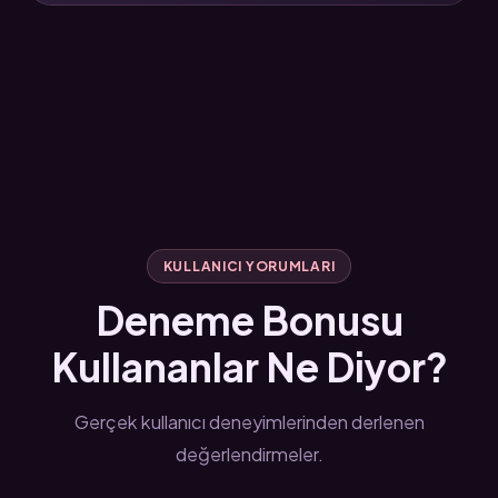
KULLANICI YORUMLARI
Deneme Bonusu
Kullananlar Ne Diyor?
Gerçek kullanıcı deneyimlerinden derlenen
değerlendirmeler.