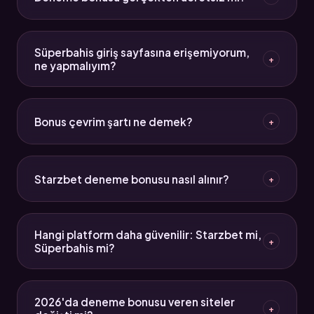
zorunda kalıyor. Starzbet aktif link genellikle 24 saat
içinde resmi kanallardan duyuruluyor. Bu sayfa
Evet, kayıt sırasında herhangi bir yatırım yapılmadan
güncel bağlantıyı takip ediyor.
tanımlanan bakiye deneme bonusudur. Ancak bu
Süperbahis giriş sayfasına erişemiyorum,
+
bakiyeyi çekebilmek için çevrim şartını tamamlamak
ne yapmalıyım?
gerekiyor. Çevrim katsayısı platforma göre 5x ile
25x arasında değişiyor.
Süperbahis yeni giriş adresi değişmiş olabilir. Bu
sayfanın "Güncel Adres" bölümünden aktif
Bonus çevrim şartı ne demek?
+
bağlantıya ulaşabilirsin. Ayrıca DNS ayarlarını
değiştirmek (8.8.8.8 gibi) erişim sorunlarını çözebilir.
Çevrim şartı, bonus bakiyesinin kaç katı kadar işlem
yapılması gerektiğini gösterir. Örneğin 100 TL bonus
Starzbet deneme bonusu nasıl alınır?
+
için 10x çevrim şartı varsa, 1000 TL işlem
tamamlandıktan sonra bakiye çekilebilir hale gelir.
Starzbet giriş adresine erişip kayıt olduktan sonra
"Bonuslar" menüsünden deneme bonusunu talep
Hangi platform daha güvenilir: Starzbet mi,
+
edebilirsin. Bazı kampanyalar otomatik
Süperbahis mi?
tanımlanırken bazıları manuel aktifleştirme
gerektiriyor. Koşulları önceden oku.
Her iki platform da 256-bit SSL şifreleme kullanıyor
ve Türkçe 7/24 destek sunuyor. Güvenilirlik açısından
2026'da deneme bonusu veren siteler
+
teknik altyapıları benzer. Tercih çoğunlukla bonus