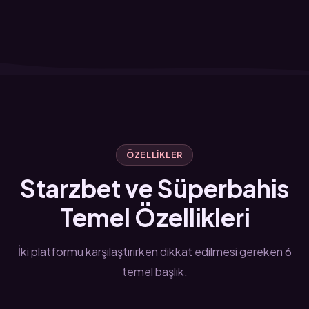
ÖZELLIKLER
Starzbet ve Süperbahis
Temel Özellikleri
İki platformu karşılaştırırken dikkat edilmesi gereken 6
temel başlık.