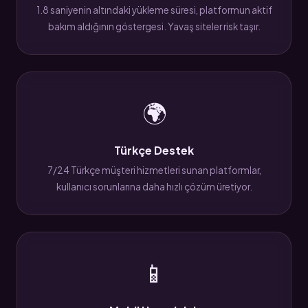
1.8 saniyenin altındaki yükleme süresi, platformun aktif
bakım aldığının göstergesi. Yavaş siteler risk taşır.
🌍
Türkçe Destek
7/24 Türkçe müşteri hizmetleri sunan platformlar,
kullanıcı sorunlarına daha hızlı çözüm üretiyor.
📱