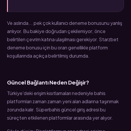
Ve aslında... pek çok kullanıcı deneme bonusunu yanlış
anlıyor. Bu bakiye doğrudan çekilemiyor; önce
belirtilen çevrim katına ulaşılması gerekiyor. Starzbet
deneme bonusu için bu oran genellikle platform
koşullarında açıkça belirtilmiş durumda.
Güncel Bağlantı Neden Değişir?
Türkiye'deki erişim kısıtlamaları nedeniyle bahis
platformları zaman zaman yeni alan adlarına taşınmak
zorunda kalır. Süperbahis güncel giriş adresi bu
süreçten etkilenen platformlar arasında yer alıyor.