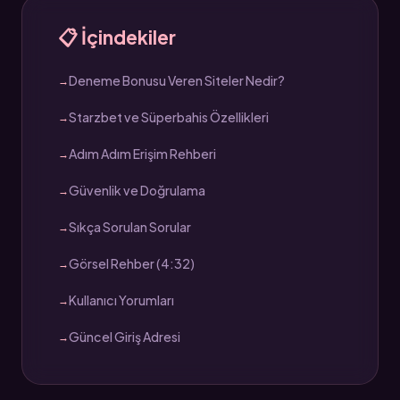
📋 İçindekiler
Deneme Bonusu Veren Siteler Nedir?
Starzbet ve Süperbahis Özellikleri
Adım Adım Erişim Rehberi
Güvenlik ve Doğrulama
Sıkça Sorulan Sorular
Görsel Rehber (4:32)
Kullanıcı Yorumları
Güncel Giriş Adresi