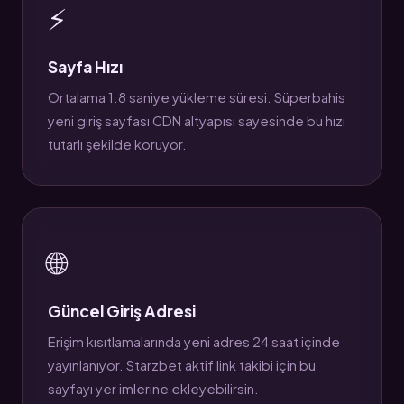
⚡
Sayfa Hızı
Ortalama 1.8 saniye yükleme süresi. Süperbahis
yeni giriş sayfası CDN altyapısı sayesinde bu hızı
tutarlı şekilde koruyor.
🌐
Güncel Giriş Adresi
Erişim kısıtlamalarında yeni adres 24 saat içinde
yayınlanıyor. Starzbet aktif link takibi için bu
sayfayı yer imlerine ekleyebilirsin.