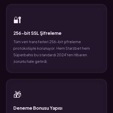
🔐
256-bit SSL Şifreleme
Tüm veri transferleri 256-bit şifreleme
protokolüyle korunuyor. Hem Starzbet hem
Süperbahis bu standardı 2024'ten itibaren
zorunlu hale getirdi.
🎁
Deneme Bonusu Yapısı