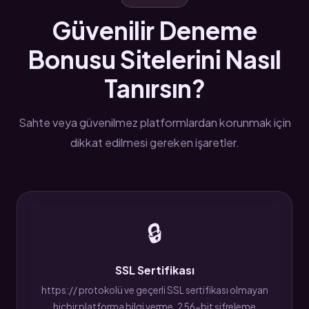
Güvenilir Deneme
Bonusu Sitelerini Nasıl
Tanırsın?
Sahte veya güvenilmez platformlardan korunmak için
dikkat edilmesi gereken işaretler.
🔒
SSL Sertifikası
https:// protokolü ve geçerli SSL sertifikası olmayan
hiçbir platforma bilgi verme. 256-bit şifreleme