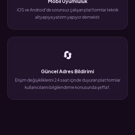
Mobil Uyumluluk
iOS ve Android'de sorunsuz çalışan platformlar teknik
altyapıya yatırım yapıyor demektir.
🔄
Güncel Adres Bildirimi
Erişim değişikliklerini 24 saat içinde duyuran platformlar
kullanıcılarını bilgilendirme konusunda şeffaf.