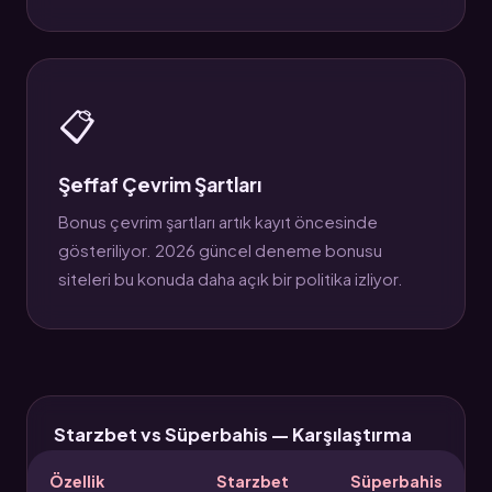
📋
Şeffaf Çevrim Şartları
Bonus çevrim şartları artık kayıt öncesinde
gösteriliyor. 2026 güncel deneme bonusu
siteleri bu konuda daha açık bir politika izliyor.
Starzbet vs Süperbahis — Karşılaştırma
Özellik
Starzbet
Süperbahis