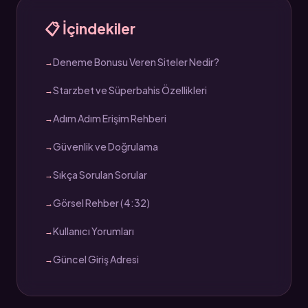
📋 İçindekiler
Deneme Bonusu Veren Siteler Nedir?
Starzbet ve Süperbahis Özellikleri
Adım Adım Erişim Rehberi
Güvenlik ve Doğrulama
Sıkça Sorulan Sorular
Görsel Rehber (4:32)
Kullanıcı Yorumları
Güncel Giriş Adresi