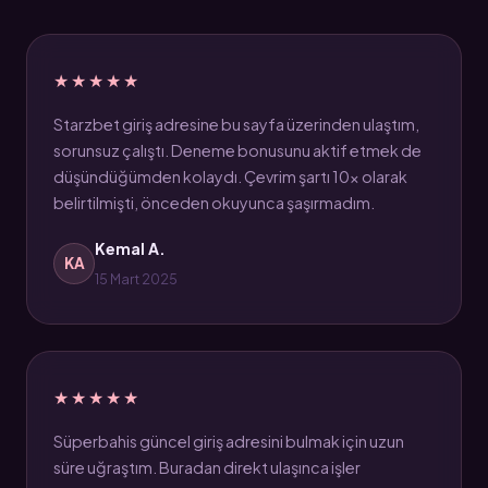
★★★★★
Starzbet giriş adresine bu sayfa üzerinden ulaştım,
sorunsuz çalıştı. Deneme bonusunu aktif etmek de
düşündüğümden kolaydı. Çevrim şartı 10x olarak
belirtilmişti, önceden okuyunca şaşırmadım.
Kemal A.
KA
15 Mart 2025
★★★★★
Süperbahis güncel giriş adresini bulmak için uzun
süre uğraştım. Buradan direkt ulaşınca işler