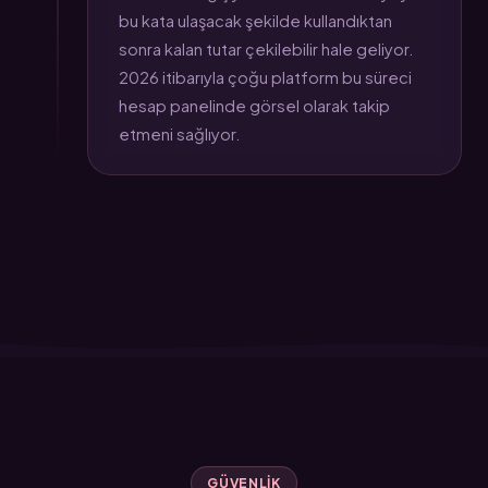
bu kata ulaşacak şekilde kullandıktan
sonra kalan tutar çekilebilir hale geliyor.
2026 itibarıyla çoğu platform bu süreci
hesap panelinde görsel olarak takip
etmeni sağlıyor.
GÜVENLIK