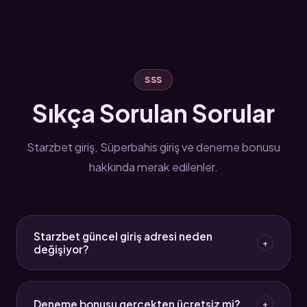
SSS
Sıkça Sorulan Sorular
Starzbet giriş, Süperbahis giriş ve deneme bonusu
hakkında merak edilenler.
Starzbet güncel giriş adresi neden
+
değişiyor?
Türkiye'deki erişim düzenlemeleri nedeniyle bahis
platformları zaman zaman yeni alan adlarına geçmek
Deneme bonusu gerçekten ücretsiz mi?
+