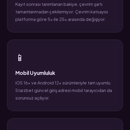
Kayıt sonrası tanımlanan bakiye, çevrim şartı
tamamlanmadan çekilemiyor. Çevrim katsayısı
platforma göre 5x ile 25x arasında değişiyor.
📱
Mobil Uyumluluk
iOS 16+ ve Android 12+ sürümleriyle tam uyumlu.
Starzbet güncel giriş adresi mobil tarayıcıdan da
sorunsuz açılıyor.