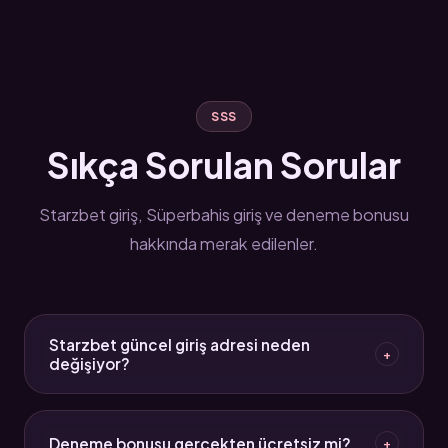
SSS
Sıkça Sorulan Sorular
Starzbet giriş, Süperbahis giriş ve deneme bonusu
hakkında merak edilenler.
Starzbet güncel giriş adresi neden
+
değişiyor?
Türkiye'deki erişim düzenlemeleri nedeniyle bahis
platformları zaman zaman yeni alan adlarına geçmek
Deneme bonusu gerçekten ücretsiz mi?
+