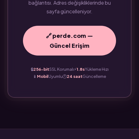
bağlantısı. Adres değişikliklerinde bu
sayfa güncelleniyor.
🔗 perde.com —
Güncel Erişim
🔒
256-bit
SSL Korumalı
⚡
1.8s
Yükleme Hızı
📱
Mobil
Uyumlu
🕐
24 saat
Güncelleme