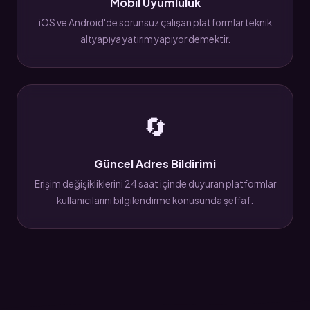
Mobil Uyumluluk
iOS ve Android'de sorunsuz çalışan platformlar teknik
altyapıya yatırım yapıyor demektir.
🔄
Güncel Adres Bildirimi
Erişim değişikliklerini 24 saat içinde duyuran platformlar
kullanıcılarını bilgilendirme konusunda şeffaf.