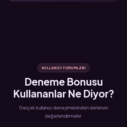
KULLANICI YORUMLARI
Deneme Bonusu
Kullananlar Ne Diyor?
Gerçek kullanıcı deneyimlerinden derlenen
değerlendirmeler.