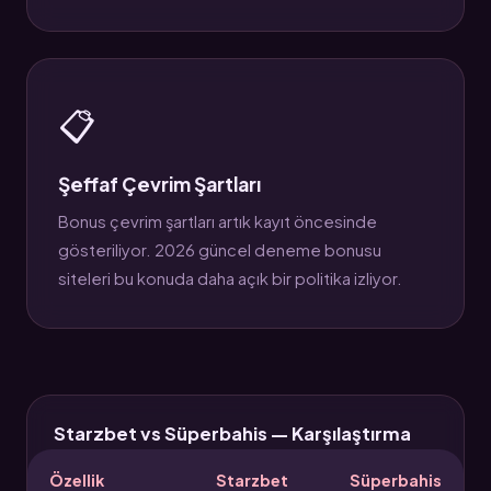
📋
Şeffaf Çevrim Şartları
Bonus çevrim şartları artık kayıt öncesinde
gösteriliyor. 2026 güncel deneme bonusu
siteleri bu konuda daha açık bir politika izliyor.
Starzbet vs Süperbahis — Karşılaştırma
Özellik
Starzbet
Süperbahis