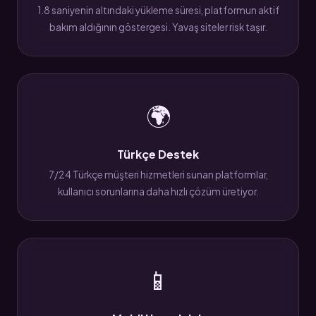
1.8 saniyenin altındaki yükleme süresi, platformun aktif
bakım aldığının göstergesi. Yavaş siteler risk taşır.
🌍
Türkçe Destek
7/24 Türkçe müşteri hizmetleri sunan platformlar,
kullanıcı sorunlarına daha hızlı çözüm üretiyor.
📱