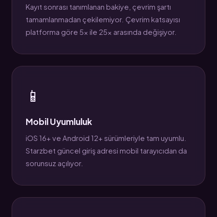
Kayıt sonrası tanımlanan bakiye, çevrim şartı
tamamlanmadan çekilemiyor. Çevrim katsayısı
platforma göre 5x ile 25x arasında değişiyor.
📱
Mobil Uyumluluk
iOS 16+ ve Android 12+ sürümleriyle tam uyumlu.
Starzbet güncel giriş adresi mobil tarayıcıdan da
sorunsuz açılıyor.