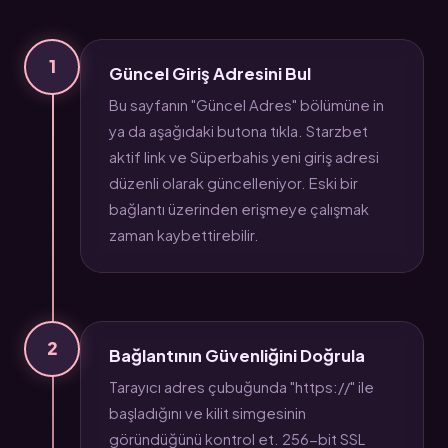
1
Güncel Giriş Adresini Bul
Bu sayfanın "Güncel Adres" bölümüne in
ya da aşağıdaki butona tıkla. Starzbet
aktif link ve Süperbahis yeni giriş adresi
düzenli olarak güncelleniyor. Eski bir
bağlantı üzerinden erişmeye çalışmak
zaman kaybettirebilir.
2
Bağlantının Güvenliğini Doğrula
Tarayıcı adres çubuğunda "https://" ile
başladığını ve kilit simgesinin
göründüğünü kontrol et. 256-bit SSL