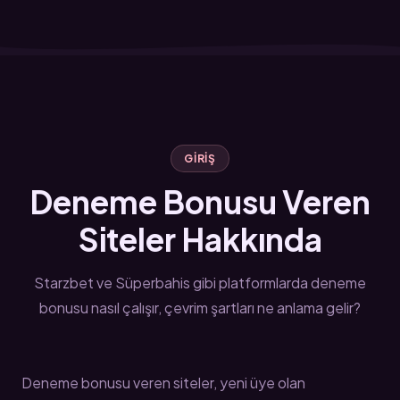
GIRIŞ
Deneme Bonusu Veren
Siteler Hakkında
Starzbet ve Süperbahis gibi platformlarda deneme
bonusu nasıl çalışır, çevrim şartları ne anlama gelir?
Deneme bonusu veren siteler, yeni üye olan