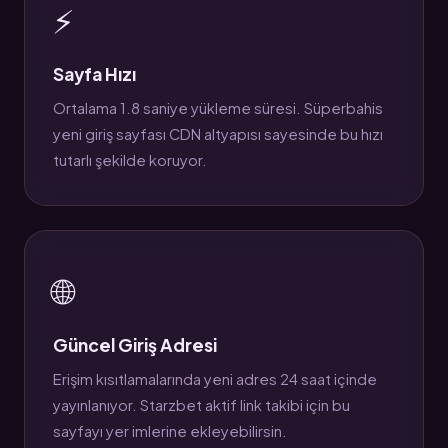
⚡
Sayfa Hızı
Ortalama 1.8 saniye yükleme süresi. Süperbahis
yeni giriş sayfası CDN altyapısı sayesinde bu hızı
tutarlı şekilde koruyor.
🌐
Güncel Giriş Adresi
Erişim kısıtlamalarında yeni adres 24 saat içinde
yayınlanıyor. Starzbet aktif link takibi için bu
sayfayı yer imlerine ekleyebilirsin.