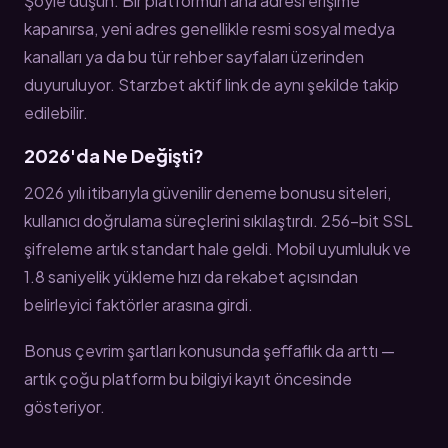
Şöyle düşün: Bir platformun ana adresi erişime
kapanırsa, yeni adres genellikle resmi sosyal medya
kanalları ya da bu tür rehber sayfaları üzerinden
duyuruluyor. Starzbet aktif link de aynı şekilde takip
edilebilir.
2026'da Ne Değişti?
2026 yılı itibarıyla güvenilir deneme bonusu siteleri,
kullanıcı doğrulama süreçlerini sıkılaştırdı. 256-bit SSL
şifreleme artık standart hale geldi. Mobil uyumluluk ve
1.8 saniyelik yükleme hızı da rekabet açısından
belirleyici faktörler arasına girdi.
Bonus çevrim şartları konusunda şeffaflık da arttı —
artık çoğu platform bu bilgiyi kayıt öncesinde
gösteriyor.