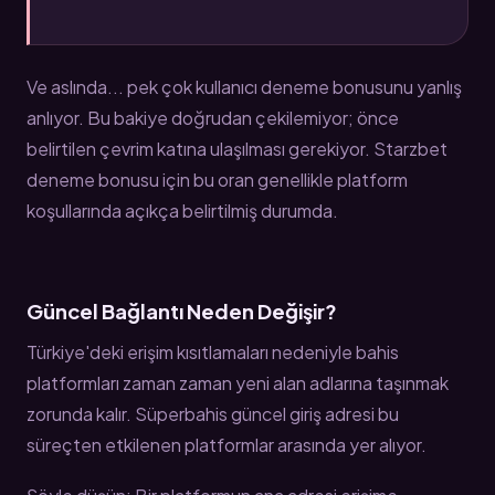
Ve aslında... pek çok kullanıcı deneme bonusunu yanlış
anlıyor. Bu bakiye doğrudan çekilemiyor; önce
belirtilen çevrim katına ulaşılması gerekiyor. Starzbet
deneme bonusu için bu oran genellikle platform
koşullarında açıkça belirtilmiş durumda.
Güncel Bağlantı Neden Değişir?
Türkiye'deki erişim kısıtlamaları nedeniyle bahis
platformları zaman zaman yeni alan adlarına taşınmak
zorunda kalır. Süperbahis güncel giriş adresi bu
süreçten etkilenen platformlar arasında yer alıyor.