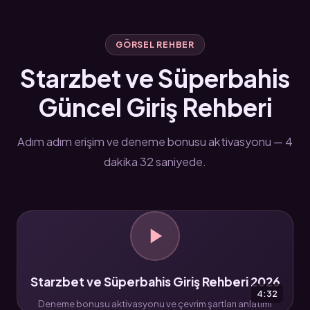
GÖRSEL REHBER
Starzbet ve Süperbahis
Güncel Giriş Rehberi
Adım adım erişim ve deneme bonusu aktivasyonu — 4
dakika 32 saniyede.
Starzbet ve Süperbahis Giriş Rehberi 2026
4:32
Deneme bonusu aktivasyonu ve çevrim şartları anlatımı