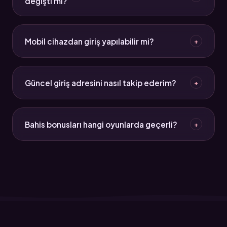
değişti mi?
yapısına ve kişisel deneyime göre şekilleniyor.
2026 itibarıyla güncel deneme bonusu siteleri
çevrim şartlarını daha şeffaf hale getirdi. Kullanıcı
Mobil cihazdan giriş yapılabilir mi?
+
doğrulama süreçleri de sıkılaştı. Mobil uyumluluk ve
hız artık rekabette belirleyici faktörler arasında.
Evet. Hem Starzbet hem Süperbahis iOS 16+ ve
Android 12+ sürümleriyle tam uyumlu. Mobil tarayıcı
Güncel giriş adresini nasıl takip ederim?
+
üzerinden sorunsuz erişim sağlanabiliyor. Ayrıca her
ikisinin de mobil uygulaması mevcut.
Bu sayfayı yer imlerine eklemek en pratik yöntem.
Starzbet güncel giriş ve Süperbahis güncel giriş
Bahis bonusları hangi oyunlarda geçerli?
+
adresleri burada düzenli olarak güncelleniyor. Ayrıca
platformların resmi sosyal medya hesaplarını takip
Bahis bonusları genellikle spor bahisleri ve casino
edebilirsin.
oyunlarında geçerli oluyor. Ancak her bonus türünün
geçerli olduğu oyun kategorileri farklı olabiliyor.
Bonus koşullarında bu bilgi açıkça belirtilmiş olmalı.