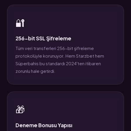
🔐
256-bit SSL Şifreleme
Tüm veri transferleri 256-bit şifreleme
protokolüyle korunuyor. Hem Starzbet hem
Süperbahis bu standardı 2024'ten itibaren
zorunlu hale getirdi.
🎁
Deneme Bonusu Yapısı