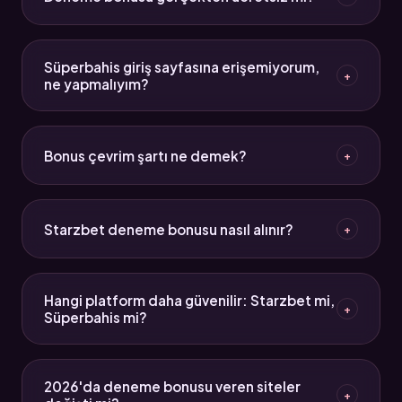
zorunda kalıyor. Starzbet aktif link genellikle 24 saat
içinde resmi kanallardan duyuruluyor. Bu sayfa
Evet, kayıt sırasında herhangi bir yatırım yapılmadan
güncel bağlantıyı takip ediyor.
tanımlanan bakiye deneme bonusudur. Ancak bu
Süperbahis giriş sayfasına erişemiyorum,
+
bakiyeyi çekebilmek için çevrim şartını tamamlamak
ne yapmalıyım?
gerekiyor. Çevrim katsayısı platforma göre 5x ile
25x arasında değişiyor.
Süperbahis yeni giriş adresi değişmiş olabilir. Bu
sayfanın "Güncel Adres" bölümünden aktif
Bonus çevrim şartı ne demek?
+
bağlantıya ulaşabilirsin. Ayrıca DNS ayarlarını
değiştirmek (8.8.8.8 gibi) erişim sorunlarını çözebilir.
Çevrim şartı, bonus bakiyesinin kaç katı kadar işlem
yapılması gerektiğini gösterir. Örneğin 100 TL bonus
Starzbet deneme bonusu nasıl alınır?
+
için 10x çevrim şartı varsa, 1000 TL işlem
tamamlandıktan sonra bakiye çekilebilir hale gelir.
Starzbet giriş adresine erişip kayıt olduktan sonra
"Bonuslar" menüsünden deneme bonusunu talep
Hangi platform daha güvenilir: Starzbet mi,
+
edebilirsin. Bazı kampanyalar otomatik
Süperbahis mi?
tanımlanırken bazıları manuel aktifleştirme
gerektiriyor. Koşulları önceden oku.
Her iki platform da 256-bit SSL şifreleme kullanıyor
ve Türkçe 7/24 destek sunuyor. Güvenilirlik açısından
2026'da deneme bonusu veren siteler
+
teknik altyapıları benzer. Tercih çoğunlukla bonus