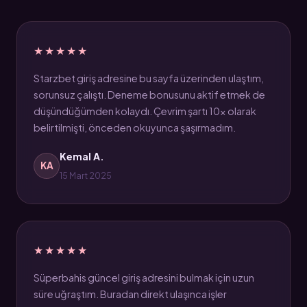
★★★★★
Starzbet giriş adresine bu sayfa üzerinden ulaştım,
sorunsuz çalıştı. Deneme bonusunu aktif etmek de
düşündüğümden kolaydı. Çevrim şartı 10x olarak
belirtilmişti, önceden okuyunca şaşırmadım.
Kemal A.
KA
15 Mart 2025
★★★★★
Süperbahis güncel giriş adresini bulmak için uzun
süre uğraştım. Buradan direkt ulaşınca işler