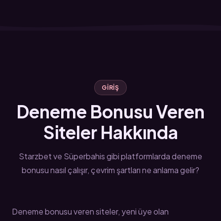
GIRIŞ
Deneme Bonusu Veren
Siteler Hakkında
Starzbet ve Süperbahis gibi platformlarda deneme
bonusu nasıl çalışır, çevrim şartları ne anlama gelir?
Deneme bonusu veren siteler, yeni üye olan