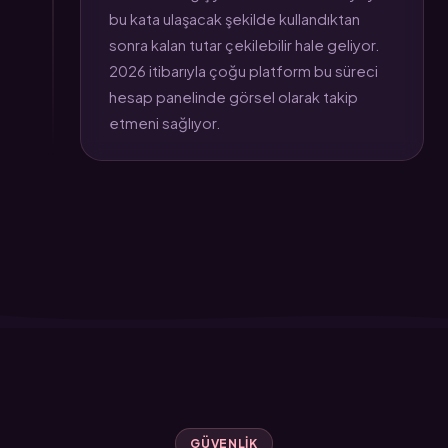
bu kata ulaşacak şekilde kullandıktan
sonra kalan tutar çekilebilir hale geliyor.
2026 itibarıyla çoğu platform bu süreci
hesap panelinde görsel olarak takip
etmeni sağlıyor.
GÜVENLIK