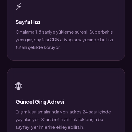
⚡
Sayfa Hızı
Ortalama 1.8 saniye yükleme süresi. Süperbahis
yeni giriş sayfası CDN altyapısı sayesinde bu hızı
tutarlı şekilde koruyor.
🌐
Güncel Giriş Adresi
Erişim kısıtlamalarında yeni adres 24 saat içinde
yayınlanıyor. Starzbet aktif link takibi için bu
sayfayı yer imlerine ekleyebilirsin.