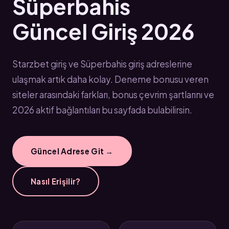
Süperbahis
Güncel Giriş 2026
Starzbet giriş ve Süperbahis giriş adreslerine
ulaşmak artık daha kolay. Deneme bonusu veren
siteler arasındaki farkları, bonus çevrim şartlarını ve
2026 aktif bağlantıları bu sayfada bulabilirsin.
Güncel Adrese Git →
Nasıl Erişilir?