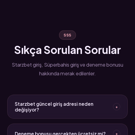
SSS
Sıkça Sorulan Sorular
Starzbet giriş, Süperbahis giriş ve deneme bonusu
hakkında merak edilenler.
Starzbet güncel giriş adresi neden
+
değişiyor?
Türkiye'deki erişim düzenlemeleri nedeniyle bahis
platformları zaman zaman yeni alan adlarına geçmek
Deneme bonusu gerçekten ücretsiz mi?
+