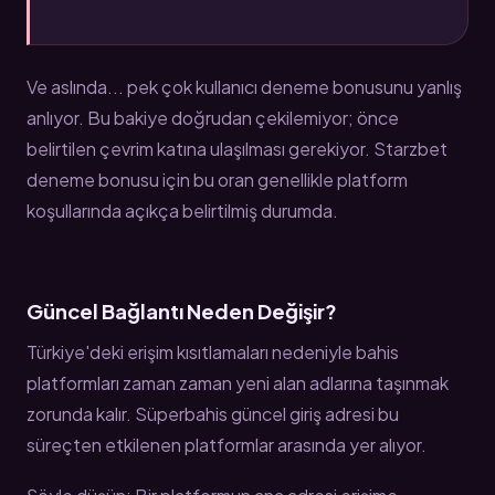
Ve aslında... pek çok kullanıcı deneme bonusunu yanlış
anlıyor. Bu bakiye doğrudan çekilemiyor; önce
belirtilen çevrim katına ulaşılması gerekiyor. Starzbet
deneme bonusu için bu oran genellikle platform
koşullarında açıkça belirtilmiş durumda.
Güncel Bağlantı Neden Değişir?
Türkiye'deki erişim kısıtlamaları nedeniyle bahis
platformları zaman zaman yeni alan adlarına taşınmak
zorunda kalır. Süperbahis güncel giriş adresi bu
süreçten etkilenen platformlar arasında yer alıyor.