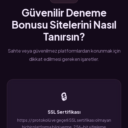
Güvenilir Deneme
Bonusu Sitelerini Nasıl
Tanırsın?
Sahte veya güvenilmez platformlardan korunmak için
dikkat edilmesi gereken işaretler.
🔒
SSL Sertifikası
https:// protokolü ve geçerli SSL sertifikası olmayan
hiçbir platforma bilgi verme. 256-bit şifreleme