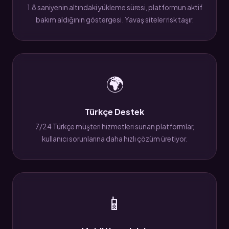
1.8 saniyenin altındaki yükleme süresi, platformun aktif
bakım aldığının göstergesi. Yavaş siteler risk taşır.
🌍
Türkçe Destek
7/24 Türkçe müşteri hizmetleri sunan platformlar,
kullanıcı sorunlarına daha hızlı çözüm üretiyor.
📱