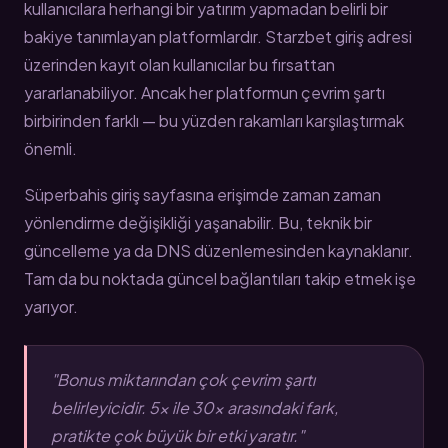
kullanıcılara herhangi bir yatırım yapmadan belirli bir
bakiye tanımlayan platformlardır. Starzbet giriş adresi
üzerinden kayıt olan kullanıcılar bu fırsattan
yararlanabiliyor. Ancak her platformun çevrim şartı
birbirinden farklı — bu yüzden rakamları karşılaştırmak
önemli.
Süperbahis giriş sayfasına erişimde zaman zaman
yönlendirme değişikliği yaşanabilir. Bu, teknik bir
güncelleme ya da DNS düzenlemesinden kaynaklanır.
Tam da bu noktada güncel bağlantıları takip etmek işe
yarıyor.
"Bonus miktarından çok çevrim şartı
belirleyicidir. 5x ile 30x arasındaki fark,
pratikte çok büyük bir etki yaratır."