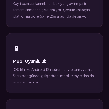
Kayıt sonrası tanımlanan bakiye, çevrim şartı
tamamlanmadan çekilemiyor. Çevrim katsayısı
platforma göre 5x ile 25x arasında değişiyor.
📱
Mobil Uyumluluk
iOS 16+ ve Android 12+ sürümleriyle tam uyumlu.
Starzbet güncel giriş adresi mobil tarayıcıdan da
sorunsuz açılıyor.