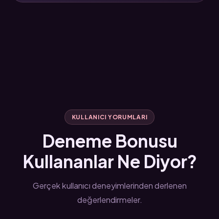
KULLANICI YORUMLARI
Deneme Bonusu
Kullananlar Ne Diyor?
Gerçek kullanıcı deneyimlerinden derlenen
değerlendirmeler.