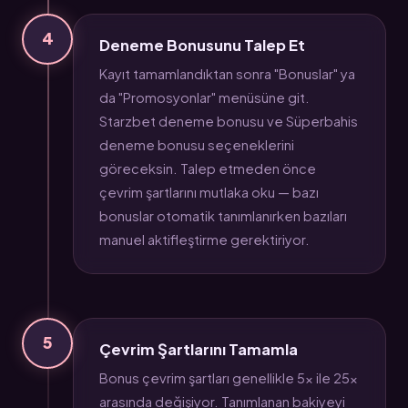
4
Deneme Bonusunu Talep Et
Kayıt tamamlandıktan sonra "Bonuslar" ya
da "Promosyonlar" menüsüne git.
Starzbet deneme bonusu ve Süperbahis
deneme bonusu seçeneklerini
göreceksin. Talep etmeden önce
çevrim şartlarını mutlaka oku — bazı
bonuslar otomatik tanımlanırken bazıları
manuel aktifleştirme gerektiriyor.
5
Çevrim Şartlarını Tamamla
Bonus çevrim şartları genellikle 5x ile 25x
arasında değişiyor. Tanımlanan bakiyeyi