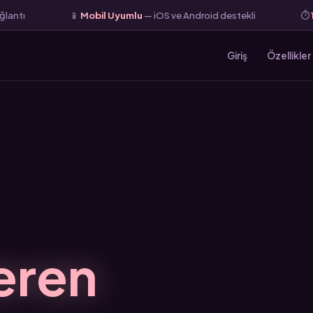
📱
Mobil Uyumlu
— iOS ve Android destekli
⏱
1.8 saniye
ortala
Giriş
Özellikler
eren