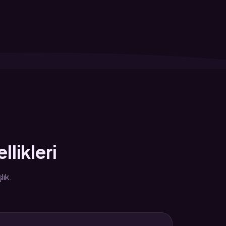
likleri
lık.