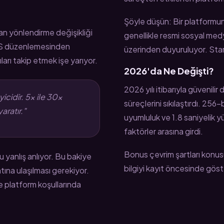
Şöyle düşün: Bir platformun
n yönlendirme değişikliği
genellikle resmi sosyal medy
DNS düzenlemesinden
üzerinden duyuruluyor. Starzb
arı takip etmek işe yarıyor.
2026'da Ne Değişti?
2026 yılı itibarıyla güvenili
icidir. 5x ile 30x
süreçlerini sıkılaştırdı. 256
aratır."
uyumluluk ve 1.8 saniyelik y
faktörler arasına girdi.
Bonus çevrim şartları konus
 yanlış anlıyor. Bu bakiye
bilgiyi kayıt öncesinde göst
ına ulaşılması gerekiyor.
 platform koşullarında