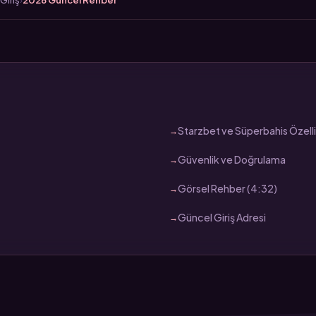
Starzbet ve Süperbahis Özelli
Güvenlik ve Doğrulama
Görsel Rehber (4:32)
Güncel Giriş Adresi