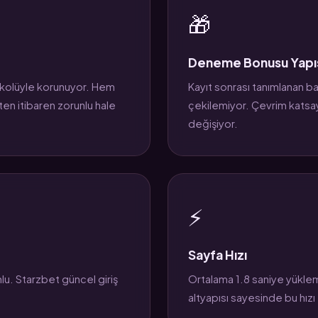
🎁
Deneme Bonusu Yapı
okolüyle korunuyor. Hem
Kayıt sonrası tanımlanan 
n itibaren zorunlu hale
çekilemiyor. Çevrim katsay
değişiyor.
⚡
Sayfa Hızı
u. Starzbet güncel giriş
Ortalama 1.8 saniye yüklem
altyapısı sayesinde bu hızı 