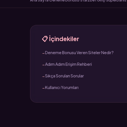
📋 İçindekiler
Deneme Bonusu Veren Siteler Nedir?
Adım Adım Erişim Rehberi
Sıkça Sorulan Sorular
Kullanıcı Yorumları