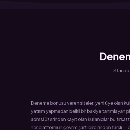
Denem
Starzbe
Deneme bonusu veren siteler, yeni üye olan kulla
yatırım yapmadan belirli bir bakiye tanımlayan pl
adresi üzerinden kayıt olan kullanıcılar bu fırsat
her platformun çevrim şartı birbirinden farklı —