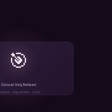
🎯
Güncel Giriş Rehberi
arzbet · Süperbahis · 2026