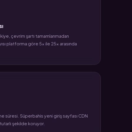
sı
bakiye, çevrim şartı tamamlanmadan
ısı platforma göre 5x ile 25x arasında
e süresi. Süperbahis yeni giriş sayfası CDN
tutarlı şekilde koruyor.