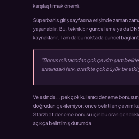
karşılaştırmak önemli.
Süperbahis giriş sayfasına erişimde zaman zama
yaşanabilir. Bu, teknik bir güncelleme ya da 
kaynaklanır. Tam da bu noktada güncel bağlantıl
"Bonus miktarından çok çevrim şartı belirley
arasındaki fark, pratikte çok büyük bir etki y
Ve aslında... pek çok kullanıcı deneme bonusunu
doğrudan çekilemiyor; önce belirtilen çevrim kat
Starzbet deneme bonusu için bu oran genellikle
açıkça belirtilmiş durumda.