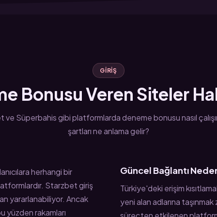
GIRIŞ
e Bonusu Veren Siteler Ha
t ve Süperbahis gibi platformlarda deneme bonusu nasıl çalışır
şartları ne anlama gelir?
Güncel Bağlantı Neden
nıcılara herhangi bir
atformlardır. Starzbet giriş
Türkiye'deki erişim kısıtlam
tan yararlanabiliyor. Ancak
yeni alan adlarına taşınmak 
 bu yüzden rakamları
süreçten etkilenen platforml