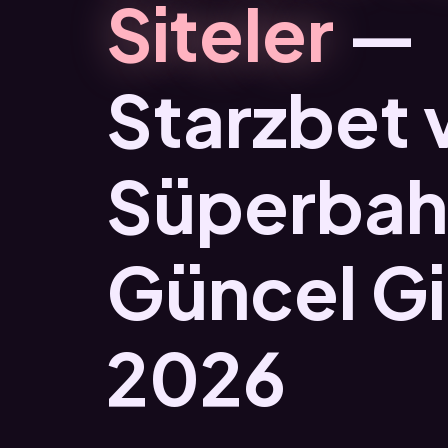
Siteler
—
Starzbet 
Süperbah
Güncel Gi
2026