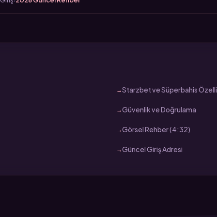
Starzbet ve Süperbahis Özelli
Güvenlik ve Doğrulama
Görsel Rehber (4:32)
Güncel Giriş Adresi