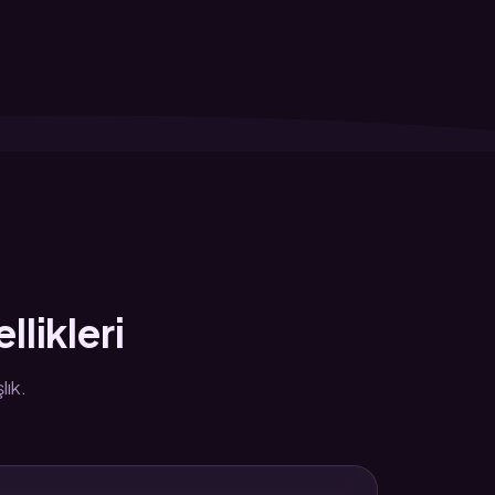
likleri
lık.