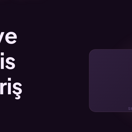
ve
is
riş
St