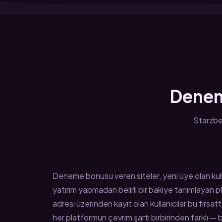
Denem
Starzbe
Deneme bonusu veren siteler, yeni üye olan kulla
yatırım yapmadan belirli bir bakiye tanımlayan pl
adresi üzerinden kayıt olan kullanıcılar bu fırsat
her platformun çevrim şartı birbirinden farklı —