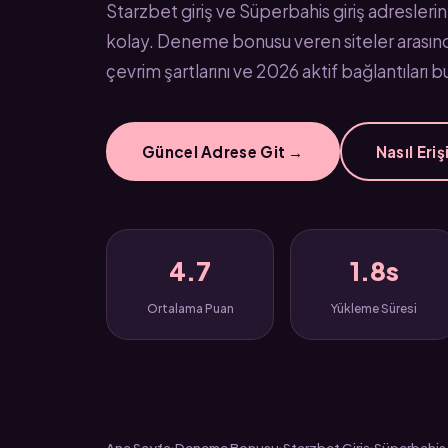
Starzbet giriş ve Süperbahis giriş adresleri
kolay. Deneme bonusu veren siteler arasında
çevrim şartlarını ve 2026 aktif bağlantıları bu
Güncel Adrese Git →
Nasıl Erişi
4.7
1.8s
Ortalama Puan
Yükleme Süresi
Ana Sayfa
Deneme Bonusu
Starzbet Giriş
Süperbahis 