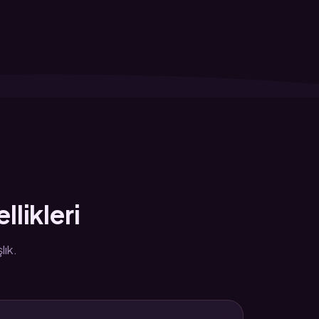
likleri
lık.