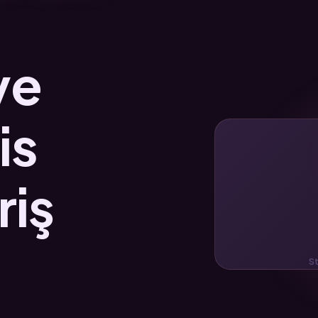
ve
is
riş
St