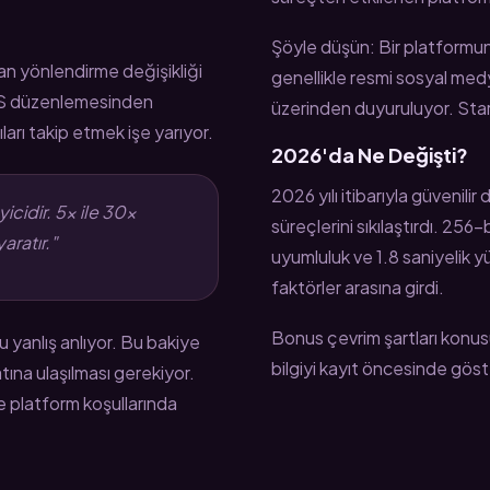
Şöyle düşün: Bir platformun
n yönlendirme değişikliği
genellikle resmi sosyal medy
DNS düzenlemesinden
üzerinden duyuruluyor. Starzb
arı takip etmek işe yarıyor.
2026'da Ne Değişti?
2026 yılı itibarıyla güvenili
icidir. 5x ile 30x
süreçlerini sıkılaştırdı. 256
aratır."
uyumluluk ve 1.8 saniyelik y
faktörler arasına girdi.
Bonus çevrim şartları konus
 yanlış anlıyor. Bu bakiye
bilgiyi kayıt öncesinde göst
ına ulaşılması gerekiyor.
 platform koşullarında