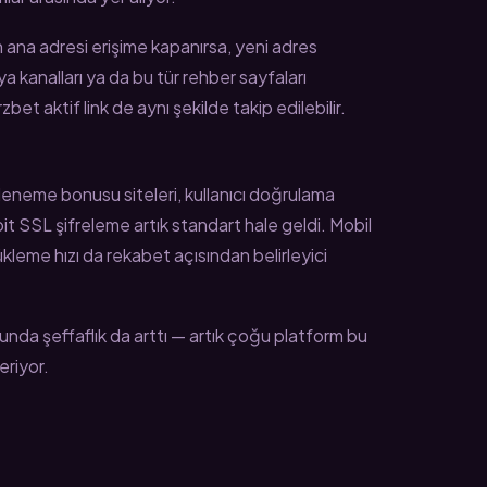
 ana adresi erişime kapanırsa, yeni adres
a kanalları ya da bu tür rehber sayfaları
et aktif link de aynı şekilde takip edilebilir.
r deneme bonusu siteleri, kullanıcı doğrulama
-bit SSL şifreleme artık standart hale geldi. Mobil
ükleme hızı da rekabet açısından belirleyici
unda şeffaflık da arttı — artık çoğu platform bu
eriyor.