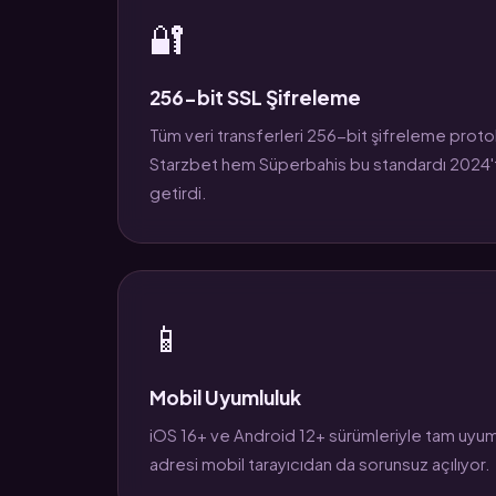
🔐
256-bit SSL Şifreleme
Tüm veri transferleri 256-bit şifreleme prot
Starzbet hem Süperbahis bu standardı 2024'te
getirdi.
📱
Mobil Uyumluluk
iOS 16+ ve Android 12+ sürümleriyle tam uyuml
adresi mobil tarayıcıdan da sorunsuz açılıyor.