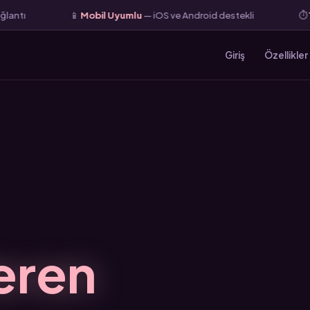
📱
Mobil Uyumlu
— iOS ve Android destekli
⏱
1.8 saniye
ortal
Giriş
Özellikler
eren