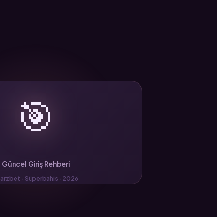
🎯
Güncel Giriş Rehberi
arzbet · Süperbahis · 2026