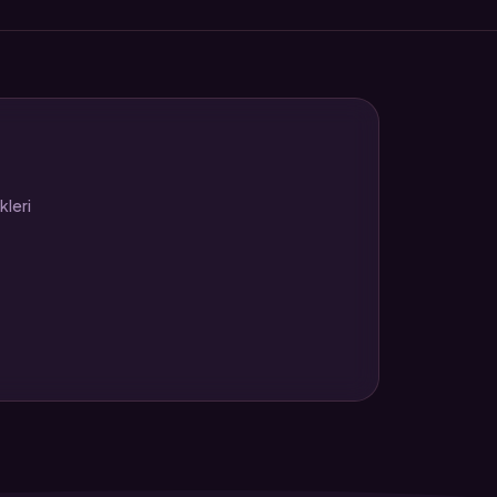
kleri