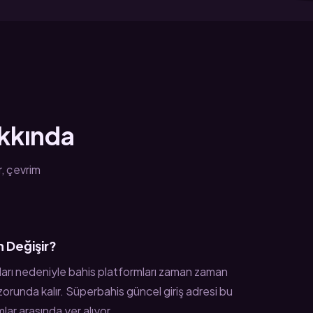
kkında
, çevrim
 Değişir?
aları nedeniyle bahis platformları zaman zaman
zorunda kalır. Süperbahis güncel giriş adresi bu
ar arasında yer alıyor.