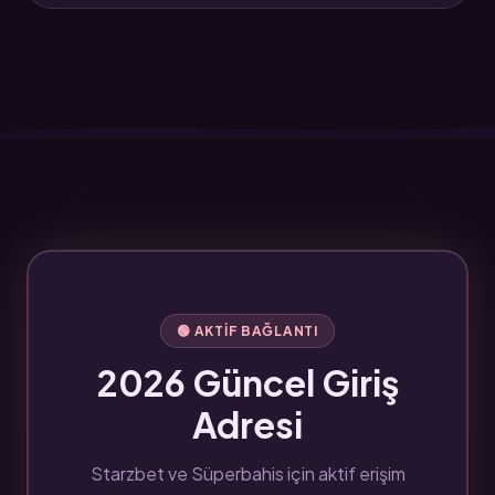
🟢 AKTIF BAĞLANTI
2026 Güncel Giriş
Adresi
Starzbet ve Süperbahis için aktif erişim