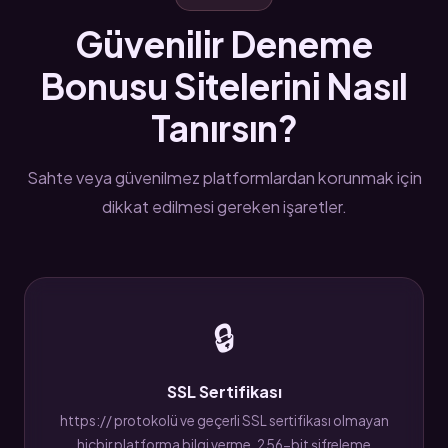
Güvenilir Deneme
Bonusu Sitelerini Nasıl
Tanırsın?
Sahte veya güvenilmez platformlardan korunmak için
dikkat edilmesi gereken işaretler.
🔒
SSL Sertifikası
https:// protokolü ve geçerli SSL sertifikası olmayan
hiçbir platforma bilgi verme. 256-bit şifreleme