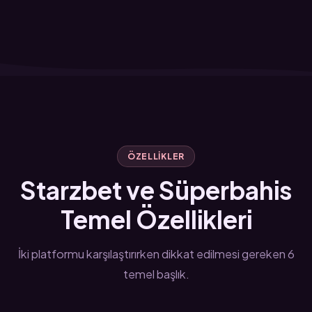
ÖZELLIKLER
Starzbet ve Süperbahis
Temel Özellikleri
İki platformu karşılaştırırken dikkat edilmesi gereken 6
temel başlık.