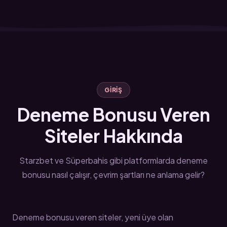
GIRIŞ
Deneme Bonusu Veren
Siteler Hakkında
Starzbet ve Süperbahis gibi platformlarda deneme
bonusu nasıl çalışır, çevrim şartları ne anlama gelir?
Deneme bonusu veren siteler, yeni üye olan