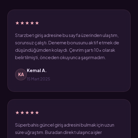
★★★★★
Starzbet giriş adresine bu sayfa üzerinden ulaştım,
sorunsuz çalıştı. Deneme bonusunu aktif etmek de
düşündüğümden kolaydı. Çevrim şartı 10x olarak
belirtilmişti, önceden okuyunca şaşırmadım.
Kemal A.
KA
15 Mart 2025
★★★★★
Süperbahis güncel giriş adresini bulmak için uzun
süre uğraştım. Buradan direkt ulaşınca işler