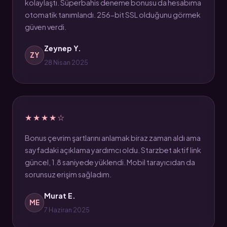
kolaylaştı. Süperbahis deneme bonusu da hesabıma
otomatik tanımlandı. 256-bit SSL olduğunu görmek
güven verdi.
Zeynep Y.
ZY
28 Nisan 2025
★★★★☆
Bonus çevrim şartlarını anlamak biraz zaman aldı ama
sayfadaki açıklama yardımcı oldu. Starzbet aktif link
güncel, 1.8 saniyede yüklendi. Mobil tarayıcıdan da
sorunsuz erişim sağladım.
Murat E.
ME
7 Haziran 2025