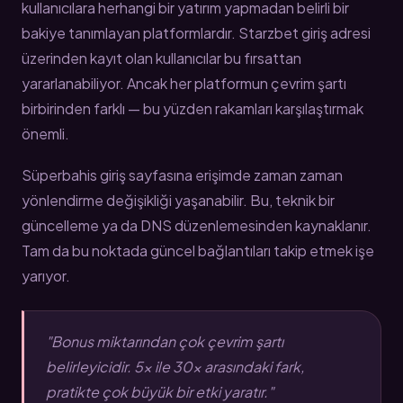
kullanıcılara herhangi bir yatırım yapmadan belirli bir
bakiye tanımlayan platformlardır. Starzbet giriş adresi
üzerinden kayıt olan kullanıcılar bu fırsattan
yararlanabiliyor. Ancak her platformun çevrim şartı
birbirinden farklı — bu yüzden rakamları karşılaştırmak
önemli.
Süperbahis giriş sayfasına erişimde zaman zaman
yönlendirme değişikliği yaşanabilir. Bu, teknik bir
güncelleme ya da DNS düzenlemesinden kaynaklanır.
Tam da bu noktada güncel bağlantıları takip etmek işe
yarıyor.
"Bonus miktarından çok çevrim şartı
belirleyicidir. 5x ile 30x arasındaki fark,
pratikte çok büyük bir etki yaratır."