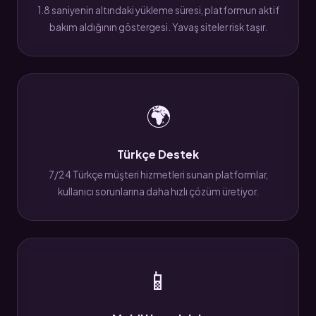
1.8 saniyenin altındaki yükleme süresi, platformun aktif
bakım aldığının göstergesi. Yavaş siteler risk taşır.
🌍
Türkçe Destek
7/24 Türkçe müşteri hizmetleri sunan platformlar,
kullanıcı sorunlarına daha hızlı çözüm üretiyor.
📱