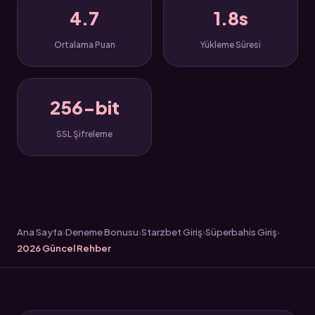
4.7
1.8s
Ortalama Puan
Yükleme Süresi
256-bit
SSL Şifreleme
Ana Sayfa
Deneme Bonusu
Starzbet Giriş
Süperbahis Giriş
2026 Güncel Rehber