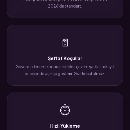
2026'da standart.
📄
Şeffaf Koşullar
Güvenilir deneme bonusu siteleri çevrim şartlarını kayıt
öncesinde açıkça gösterir. Gizli koşul olmaz.
⏱
Hızlı Yükleme