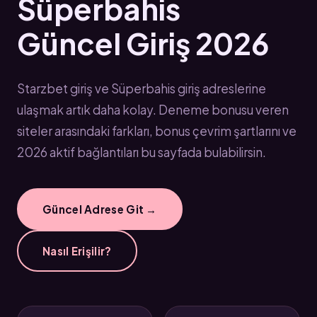
Süperbahis
Güncel Giriş 2026
Starzbet giriş ve Süperbahis giriş adreslerine
ulaşmak artık daha kolay. Deneme bonusu veren
siteler arasındaki farkları, bonus çevrim şartlarını ve
2026 aktif bağlantıları bu sayfada bulabilirsin.
Güncel Adrese Git →
Nasıl Erişilir?