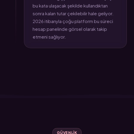
bu kata ulaşacak şekilde kullandıktan
sonra kalan tutar çekilebilir hale geliyor.
2026 itibarıyla çoğu platform bu süreci
hesap panelinde görsel olarak takip
etmeni sağlıyor.
GÜVENLIK