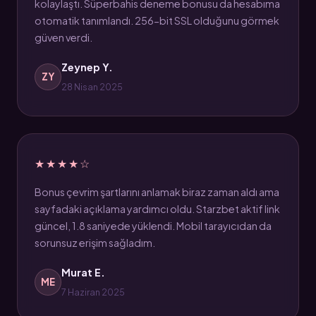
kolaylaştı. Süperbahis deneme bonusu da hesabıma
otomatik tanımlandı. 256-bit SSL olduğunu görmek
güven verdi.
Zeynep Y.
ZY
28 Nisan 2025
★★★★☆
Bonus çevrim şartlarını anlamak biraz zaman aldı ama
sayfadaki açıklama yardımcı oldu. Starzbet aktif link
güncel, 1.8 saniyede yüklendi. Mobil tarayıcıdan da
sorunsuz erişim sağladım.
Murat E.
ME
7 Haziran 2025