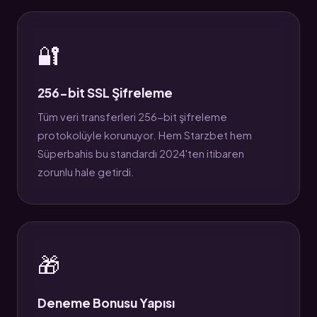
🔐
256-bit SSL Şifreleme
Tüm veri transferleri 256-bit şifreleme
protokolüyle korunuyor. Hem Starzbet hem
Süperbahis bu standardı 2024'ten itibaren
zorunlu hale getirdi.
🎁
Deneme Bonusu Yapısı