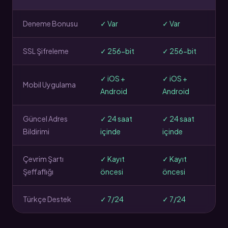
Deneme Bonusu
✓ Var
✓ Var
SSL Şifreleme
✓ 256-bit
✓ 256-bit
✓ iOS +
✓ iOS +
Mobil Uygulama
Android
Android
Güncel Adres
✓ 24 saat
✓ 24 saat
Bildirimi
içinde
içinde
Çevrim Şartı
✓ Kayıt
✓ Kayıt
Şeffaflığı
öncesi
öncesi
Türkçe Destek
✓ 7/24
✓ 7/24