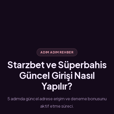
ADIM ADIM REHBER
Starzbet ve Süperbahis
Güncel Girişi Nasıl
Yapılır?
5 adımda güncel adrese erişim ve deneme bonusunu
aktif etme süreci.