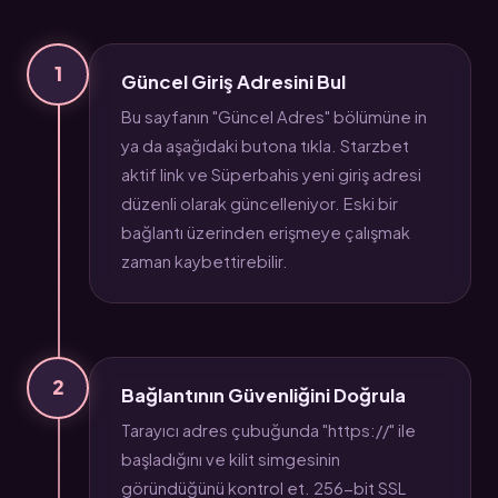
1
Güncel Giriş Adresini Bul
Bu sayfanın "Güncel Adres" bölümüne in
ya da aşağıdaki butona tıkla. Starzbet
aktif link ve Süperbahis yeni giriş adresi
düzenli olarak güncelleniyor. Eski bir
bağlantı üzerinden erişmeye çalışmak
zaman kaybettirebilir.
2
Bağlantının Güvenliğini Doğrula
Tarayıcı adres çubuğunda "https://" ile
başladığını ve kilit simgesinin
göründüğünü kontrol et. 256-bit SSL