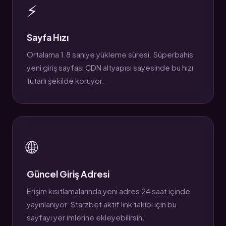
⚡
Sayfa Hızı
Ortalama 1.8 saniye yükleme süresi. Süperbahis
yeni giriş sayfası CDN altyapısı sayesinde bu hızı
tutarlı şekilde koruyor.
🌐
Güncel Giriş Adresi
Erişim kısıtlamalarında yeni adres 24 saat içinde
yayınlanıyor. Starzbet aktif link takibi için bu
sayfayı yer imlerine ekleyebilirsin.