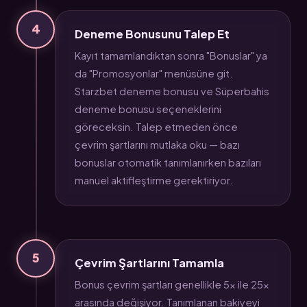
4
Deneme Bonusunu Talep Et
Kayıt tamamlandıktan sonra "Bonuslar" ya
da "Promosyonlar" menüsüne git.
Starzbet deneme bonusu ve Süperbahis
deneme bonusu seçeneklerini
göreceksin. Talep etmeden önce
çevrim şartlarını mutlaka oku — bazı
bonuslar otomatik tanımlanırken bazıları
manuel aktifleştirme gerektiriyor.
5
Çevrim Şartlarını Tamamla
Bonus çevrim şartları genellikle 5x ile 25x
arasında değişiyor. Tanımlanan bakiyeyi