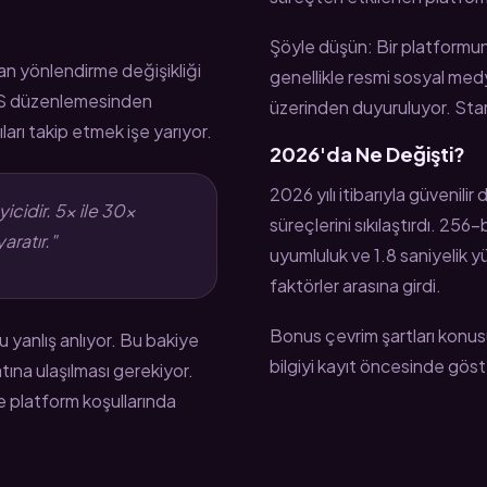
Şöyle düşün: Bir platformun
n yönlendirme değişikliği
genellikle resmi sosyal medy
DNS düzenlemesinden
üzerinden duyuruluyor. Starzb
arı takip etmek işe yarıyor.
2026'da Ne Değişti?
2026 yılı itibarıyla güvenili
icidir. 5x ile 30x
süreçlerini sıkılaştırdı. 256
aratır."
uyumluluk ve 1.8 saniyelik y
faktörler arasına girdi.
Bonus çevrim şartları konus
 yanlış anlıyor. Bu bakiye
bilgiyi kayıt öncesinde göst
ına ulaşılması gerekiyor.
 platform koşullarında