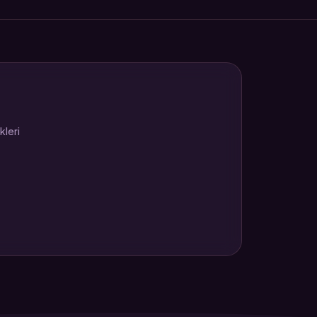
kleri