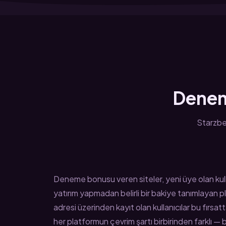
Denem
Starzbe
Deneme bonusu veren siteler, yeni üye olan kulla
yatırım yapmadan belirli bir bakiye tanımlayan pl
adresi üzerinden kayıt olan kullanıcılar bu fırsat
her platformun çevrim şartı birbirinden farklı —