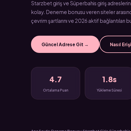
Starzbet giriş ve Süperbahis giriş adresleri
kolay. Deneme bonusu veren siteler arasında
çevrim şartlarını ve 2026 aktif bağlantıları bu
Güncel Adrese Git →
Nasıl Erişi
4.7
1.8s
Ortalama Puan
Yükleme Süresi
Ana Sayfa
Deneme Bonusu
Starzbet Giriş
Süperbahis 