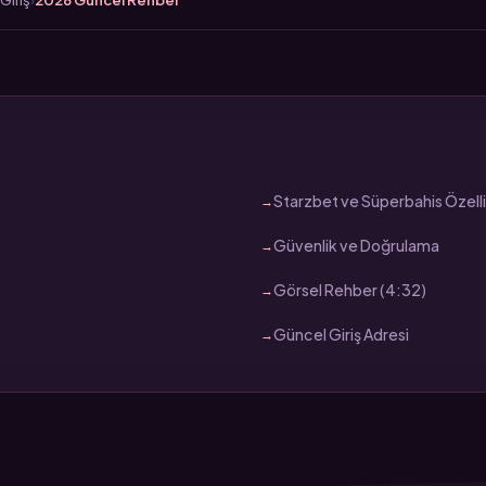
Starzbet ve Süperbahis Özelli
Güvenlik ve Doğrulama
Görsel Rehber (4:32)
Güncel Giriş Adresi