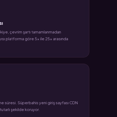
sı
bakiye, çevrim şartı tamamlanmadan
ısı platforma göre 5x ile 25x arasında
e süresi. Süperbahis yeni giriş sayfası CDN
tutarlı şekilde koruyor.