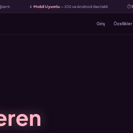
📱
Mobil Uyumlu
— iOS ve Android destekli
⏱
1.8 saniye
ortal
Giriş
Özellikler
eren