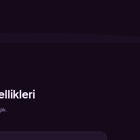
likleri
lık.