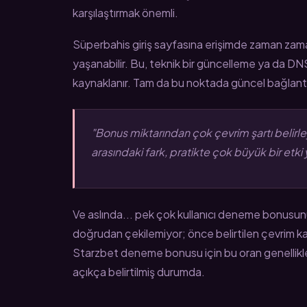
karşılaştırmak önemli.
Süperbahis giriş sayfasına erişimde zaman zama
yaşanabilir. Bu, teknik bir güncelleme ya da 
kaynaklanır. Tam da bu noktada güncel bağlantıl
"Bonus miktarından çok çevrim şartı belirley
arasındaki fark, pratikte çok büyük bir etki y
Ve aslında... pek çok kullanıcı deneme bonusunu
doğrudan çekilemiyor; önce belirtilen çevrim kat
Starzbet deneme bonusu için bu oran genellikle
açıkça belirtilmiş durumda.