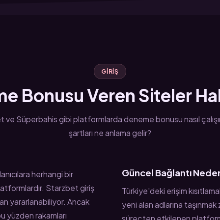
GIRIŞ
e Bonusu Veren Siteler Ha
t ve Süperbahis gibi platformlarda deneme bonusu nasıl çalışır
şartları ne anlama gelir?
Güncel Bağlantı Neden
nıcılara herhangi bir
atformlardır. Starzbet giriş
Türkiye'deki erişim kısıtlam
tan yararlanabiliyor. Ancak
yeni alan adlarına taşınmak 
 bu yüzden rakamları
süreçten etkilenen platforml