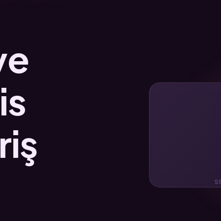
ve
is
riş
St