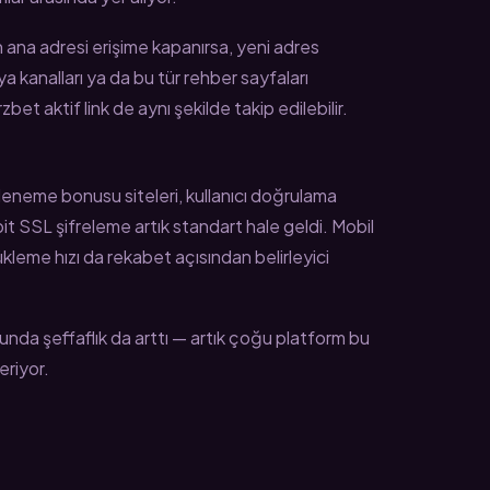
 ana adresi erişime kapanırsa, yeni adres
a kanalları ya da bu tür rehber sayfaları
et aktif link de aynı şekilde takip edilebilir.
r deneme bonusu siteleri, kullanıcı doğrulama
-bit SSL şifreleme artık standart hale geldi. Mobil
ükleme hızı da rekabet açısından belirleyici
unda şeffaflık da arttı — artık çoğu platform bu
eriyor.