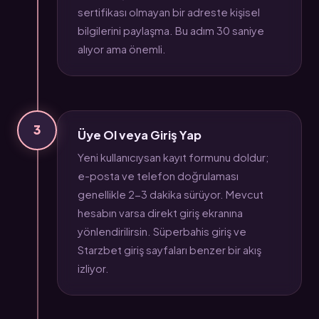
sertifikası olmayan bir adreste kişisel
bilgilerini paylaşma. Bu adım 30 saniye
alıyor ama önemli.
3
Üye Ol veya Giriş Yap
Yeni kullanıcıysan kayıt formunu doldur;
e-posta ve telefon doğrulaması
genellikle 2-3 dakika sürüyor. Mevcut
hesabın varsa direkt giriş ekranına
yönlendirilirsin. Süperbahis giriş ve
Starzbet giriş sayfaları benzer bir akış
izliyor.