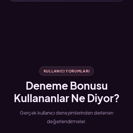
KULLANICI YORUMLARI
Deneme Bonusu
Kullananlar Ne Diyor?
Gerçek kullanıcı deneyimlerinden derlenen
değerlendirmeler.