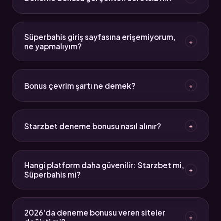
zorunda kalıyor. Starzbet aktif link genellikle 24 saat
içinde resmi kanallardan duyuruluyor. Bu sayfa
Evet, kayıt sırasında herhangi bir yatırım yapılmadan
güncel bağlantıyı takip ediyor.
tanımlanan bakiye deneme bonusudur. Ancak bu
Süperbahis giriş sayfasına erişemiyorum,
+
bakiyeyi çekebilmek için çevrim şartını tamamlamak
ne yapmalıyım?
gerekiyor. Çevrim katsayısı platforma göre 5x ile
25x arasında değişiyor.
Süperbahis yeni giriş adresi değişmiş olabilir. Bu
sayfanın "Güncel Adres" bölümünden aktif
Bonus çevrim şartı ne demek?
+
bağlantıya ulaşabilirsin. Ayrıca DNS ayarlarını
değiştirmek (8.8.8.8 gibi) erişim sorunlarını çözebilir.
Çevrim şartı, bonus bakiyesinin kaç katı kadar işlem
yapılması gerektiğini gösterir. Örneğin 100 TL bonus
Starzbet deneme bonusu nasıl alınır?
+
için 10x çevrim şartı varsa, 1000 TL işlem
tamamlandıktan sonra bakiye çekilebilir hale gelir.
Starzbet giriş adresine erişip kayıt olduktan sonra
"Bonuslar" menüsünden deneme bonusunu talep
Hangi platform daha güvenilir: Starzbet mi,
+
edebilirsin. Bazı kampanyalar otomatik
Süperbahis mi?
tanımlanırken bazıları manuel aktifleştirme
gerektiriyor. Koşulları önceden oku.
Her iki platform da 256-bit SSL şifreleme kullanıyor
ve Türkçe 7/24 destek sunuyor. Güvenilirlik açısından
2026'da deneme bonusu veren siteler
+
teknik altyapıları benzer. Tercih çoğunlukla bonus