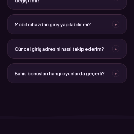
değişti mi?
yapısına ve kişisel deneyime göre şekilleniyor.
2026 itibarıyla güncel deneme bonusu siteleri
çevrim şartlarını daha şeffaf hale getirdi. Kullanıcı
Mobil cihazdan giriş yapılabilir mi?
+
doğrulama süreçleri de sıkılaştı. Mobil uyumluluk ve
hız artık rekabette belirleyici faktörler arasında.
Evet. Hem Starzbet hem Süperbahis iOS 16+ ve
Android 12+ sürümleriyle tam uyumlu. Mobil tarayıcı
Güncel giriş adresini nasıl takip ederim?
+
üzerinden sorunsuz erişim sağlanabiliyor. Ayrıca her
ikisinin de mobil uygulaması mevcut.
Bu sayfayı yer imlerine eklemek en pratik yöntem.
Starzbet güncel giriş ve Süperbahis güncel giriş
Bahis bonusları hangi oyunlarda geçerli?
+
adresleri burada düzenli olarak güncelleniyor. Ayrıca
platformların resmi sosyal medya hesaplarını takip
Bahis bonusları genellikle spor bahisleri ve casino
edebilirsin.
oyunlarında geçerli oluyor. Ancak her bonus türünün
geçerli olduğu oyun kategorileri farklı olabiliyor.
Bonus koşullarında bu bilgi açıkça belirtilmiş olmalı.