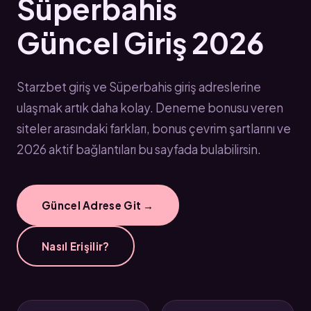
Süperbahis
Güncel Giriş 2026
Starzbet giriş ve Süperbahis giriş adreslerine
ulaşmak artık daha kolay. Deneme bonusu veren
siteler arasındaki farkları, bonus çevrim şartlarını ve
2026 aktif bağlantıları bu sayfada bulabilirsin.
Güncel Adrese Git →
Nasıl Erişilir?