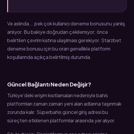
Ve aslında... pek çok kullanıcı deneme bonusunu yanlış
anlıyor. Bu bakiye doğrudan çekilemiyor; önce
belirtilen çevrim katına ulaşılması gerekiyor. Starzbet
deneme bonusu için bu oran genellikle platform
koşullarında açıkça belirtilmiş durumda.
Güncel Bağlantı Neden Değişir?
Türkiye'deki erişim kısıtlamaları nedeniyle bahis
platformları zaman zaman yeni alan adlarına taşınmak
zorunda kalır. Süperbahis güncel giriş adresi bu
süreçten etkilenen platformlar arasında yer alıyor.