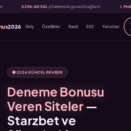
-bit SSL
şifreleme ile güvenli bağlantı
📱
Mobil Uyumlu
— iOS v
nus
2026
Giriş
Özellikler
Nasıl
SSS
Yorumlar
🟣 2026 GÜNCEL REHBER
Deneme Bonusu
Veren Siteler
—
Starzbet ve