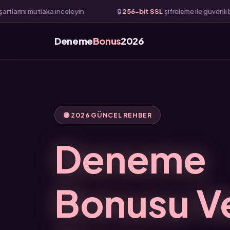
ka inceleyin
🔒
256-bit SSL
şifreleme ile güvenli bağlantı
Deneme
Bonus
2026
🟣 2026 GÜNCEL REHBER
Deneme
Bonusu V