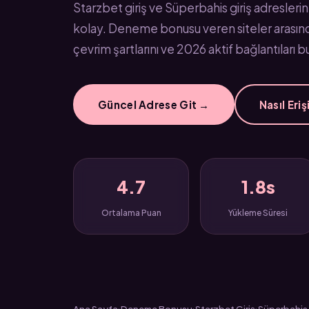
Starzbet giriş ve Süperbahis giriş adresleri
kolay. Deneme bonusu veren siteler arasında
çevrim şartlarını ve 2026 aktif bağlantıları bu
Güncel Adrese Git →
Nasıl Erişi
4.7
1.8s
Ortalama Puan
Yükleme Süresi
Ana Sayfa
Deneme Bonusu
Starzbet Giriş
Süperbahis 