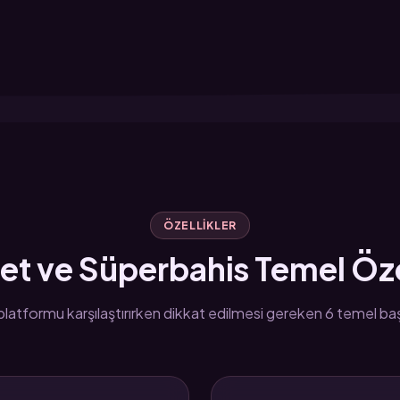
ÖZELLIKLER
et ve Süperbahis Temel Özel
 platformu karşılaştırırken dikkat edilmesi gereken 6 temel baş