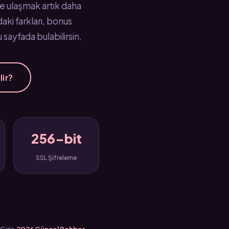
ne ulaşmak artık daha
ki farkları, bonus
 sayfada bulabilirsin.
lir?
256-bit
SSL Şifreleme
Giriş
2026 Güncel Rehber