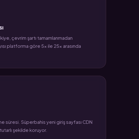
sı
bakiye, çevrim şartı tamamlanmadan
ısı platforma göre 5x ile 25x arasında
e süresi. Süperbahis yeni giriş sayfası CDN
tutarlı şekilde koruyor.