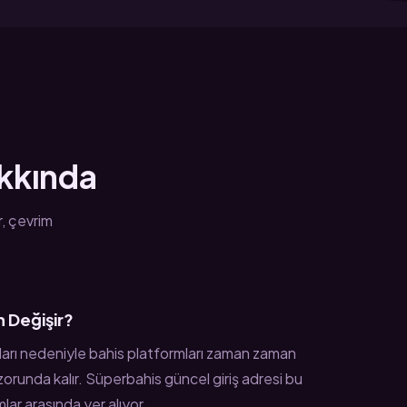
kkında
, çevrim
 Değişir?
aları nedeniyle bahis platformları zaman zaman
zorunda kalır. Süperbahis güncel giriş adresi bu
ar arasında yer alıyor.