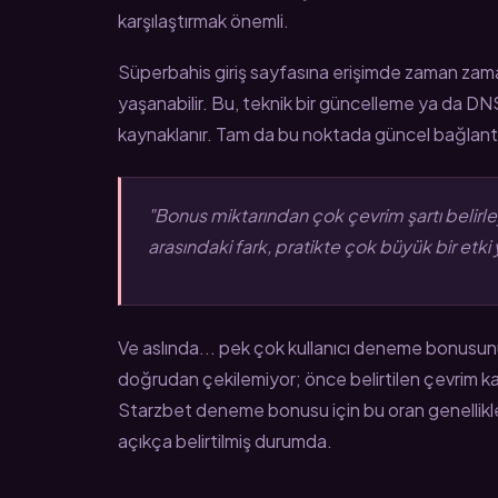
karşılaştırmak önemli.
Süperbahis giriş sayfasına erişimde zaman zama
yaşanabilir. Bu, teknik bir güncelleme ya da 
kaynaklanır. Tam da bu noktada güncel bağlantıl
"Bonus miktarından çok çevrim şartı belirley
arasındaki fark, pratikte çok büyük bir etki y
Ve aslında... pek çok kullanıcı deneme bonusunu
doğrudan çekilemiyor; önce belirtilen çevrim kat
Starzbet deneme bonusu için bu oran genellikle
açıkça belirtilmiş durumda.