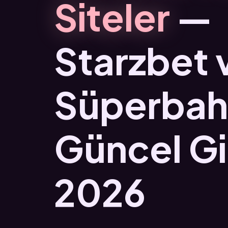
Siteler
—
Starzbet 
Süperbah
Güncel Gi
2026