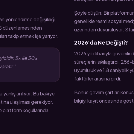
Şöyle düşün: Bir platformun
n yönlendirme değişikliği
genellikle resmi sosyal medy
DNS düzenlemesinden
üzerinden duyuruluyor. Starzb
arı takip etmek işe yarıyor.
2026'da Ne Değişti?
2026 yılı itibarıyla güvenili
icidir. 5x ile 30x
süreçlerini sıkılaştırdı. 256
aratır."
uyumluluk ve 1.8 saniyelik y
faktörler arasına girdi.
Bonus çevrim şartları konus
 yanlış anlıyor. Bu bakiye
bilgiyi kayıt öncesinde göst
ına ulaşılması gerekiyor.
 platform koşullarında