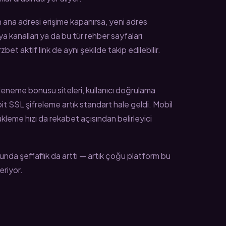
 ana adresi erişime kapanırsa, yeni adres
a kanalları ya da bu tür rehber sayfaları
et aktif link de aynı şekilde takip edilebilir.
r deneme bonusu siteleri, kullanıcı doğrulama
-bit SSL şifreleme artık standart hale geldi. Mobil
ükleme hızı da rekabet açısından belirleyici
unda şeffaflık da arttı — artık çoğu platform bu
eriyor.