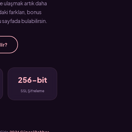
ne ulaşmak artık daha
ki farkları, bonus
 sayfada bulabilirsin.
lir?
256-bit
SSL Şifreleme
Giriş
2026 Güncel Rehber