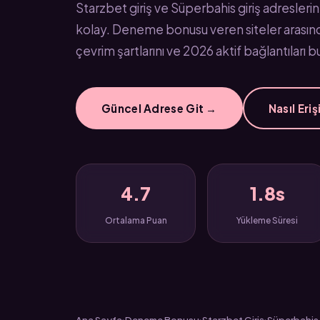
Starzbet giriş ve Süperbahis giriş adresleri
kolay. Deneme bonusu veren siteler arasında
çevrim şartlarını ve 2026 aktif bağlantıları bu
Güncel Adrese Git →
Nasıl Erişi
4.7
1.8s
Ortalama Puan
Yükleme Süresi
Ana Sayfa
Deneme Bonusu
Starzbet Giriş
Süperbahis 