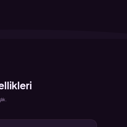
likleri
lık.