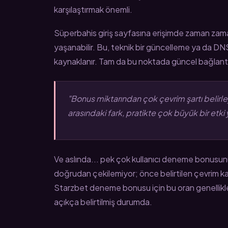
karşılaştırmak önemli.
Süperbahis giriş sayfasına erişimde zaman zama
yaşanabilir. Bu, teknik bir güncelleme ya da 
kaynaklanır. Tam da bu noktada güncel bağlantıl
"Bonus miktarından çok çevrim şartı belirley
arasındaki fark, pratikte çok büyük bir etki y
Ve aslında... pek çok kullanıcı deneme bonusunu
doğrudan çekilemiyor; önce belirtilen çevrim kat
Starzbet deneme bonusu için bu oran genellikle
açıkça belirtilmiş durumda.