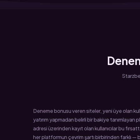
Denem
Starzbe
Deneme bonusu veren siteler, yeni üye olan kulla
yatırım yapmadan belirli bir bakiye tanımlayan pl
adresi üzerinden kayıt olan kullanıcılar bu fırsat
her platformun çevrim şartı birbirinden farklı —