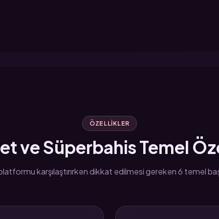
ÖZELLIKLER
et ve Süperbahis Temel Özel
 platformu karşılaştırırken dikkat edilmesi gereken 6 temel baş