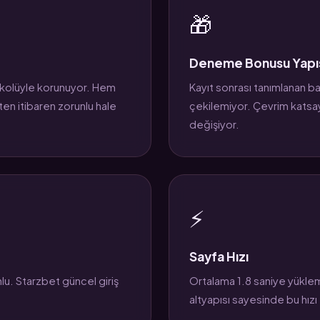
🎁
Deneme Bonusu Yapı
okolüyle korunuyor. Hem
Kayıt sonrası tanımlanan 
n itibaren zorunlu hale
çekilemiyor. Çevrim katsay
değişiyor.
⚡
Sayfa Hızı
u. Starzbet güncel giriş
Ortalama 1.8 saniye yüklem
altyapısı sayesinde bu hızı 