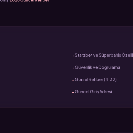
Starzbet ve Süperbahis Özelli
Güvenlik ve Doğrulama
Görsel Rehber (4:32)
Güncel Giriş Adresi