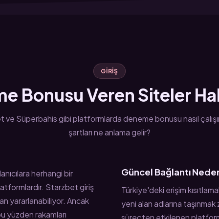
GIRIŞ
e Bonusu Veren Siteler Ha
t ve Süperbahis gibi platformlarda deneme bonusu nasıl çalışır
şartları ne anlama gelir?
Güncel Bağlantı Neden
nıcılara herhangi bir
atformlardır. Starzbet giriş
Türkiye'deki erişim kısıtlam
tan yararlanabiliyor. Ancak
yeni alan adlarına taşınmak 
 bu yüzden rakamları
süreçten etkilenen platforml