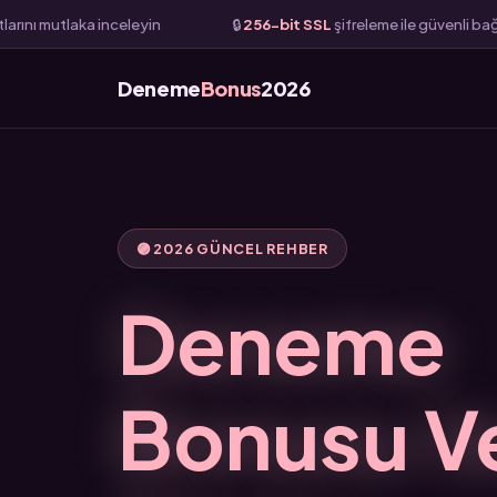
inceleyin
🔒
256-bit SSL
şifreleme ile güvenli bağlantı
Deneme
Bonus
2026
🟣 2026 GÜNCEL REHBER
Deneme
Bonusu V