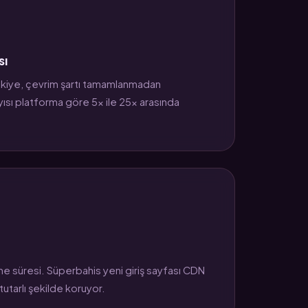
sı
bakiye, çevrim şartı tamamlanmadan
ısı platforma göre 5x ile 25x arasında
e süresi. Süperbahis yeni giriş sayfası CDN
tutarlı şekilde koruyor.