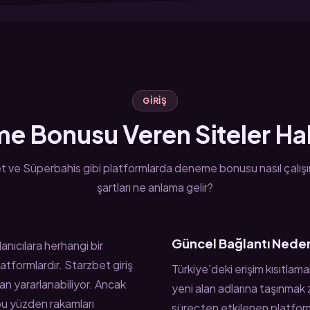
GIRIŞ
e Bonusu Veren Siteler Ha
t ve Süperbahis gibi platformlarda deneme bonusu nasıl çalışır
şartları ne anlama gelir?
Güncel Bağlantı Neden
nıcılara herhangi bir
atformlardır. Starzbet giriş
Türkiye'deki erişim kısıtlam
tan yararlanabiliyor. Ancak
yeni alan adlarına taşınmak 
 bu yüzden rakamları
süreçten etkilenen platforml