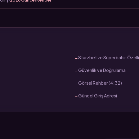
Starzbet ve Süperbahis Özelli
Güvenlik ve Doğrulama
Görsel Rehber (4:32)
Güncel Giriş Adresi