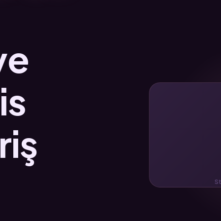
ve
is
riş
St