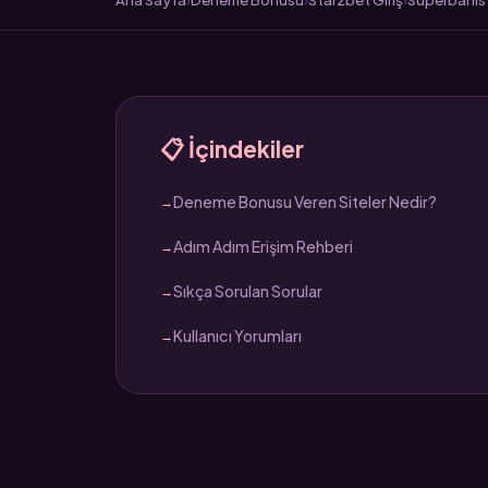
📋 İçindekiler
Deneme Bonusu Veren Siteler Nedir?
Adım Adım Erişim Rehberi
Sıkça Sorulan Sorular
Kullanıcı Yorumları