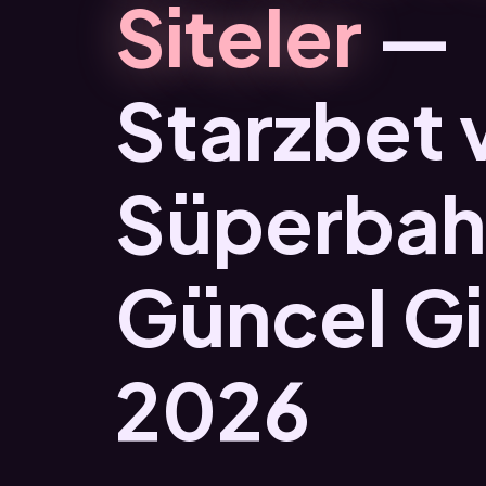
Siteler
—
Starzbet 
Süperbah
Güncel Gi
2026