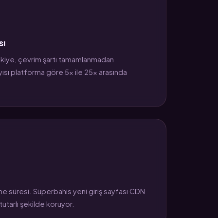
sı
bakiye, çevrim şartı tamamlanmadan
ısı platforma göre 5x ile 25x arasında
e süresi. Süperbahis yeni giriş sayfası CDN
tutarlı şekilde koruyor.