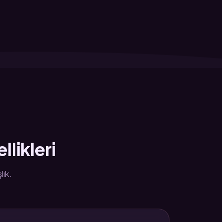
likleri
lık.