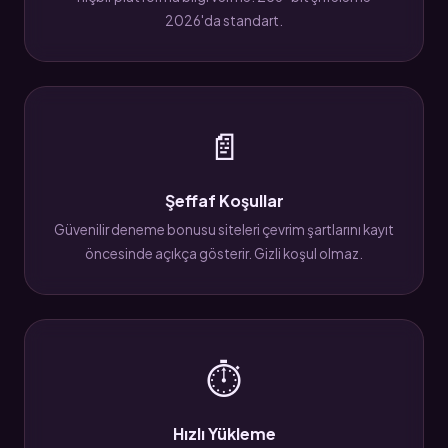
2026'da standart.
📄
Şeffaf Koşullar
Güvenilir deneme bonusu siteleri çevrim şartlarını kayıt
öncesinde açıkça gösterir. Gizli koşul olmaz.
⏱
Hızlı Yükleme