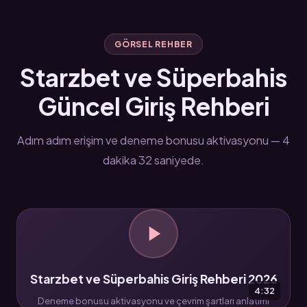
GÖRSEL REHBER
Starzbet ve Süperbahis
Güncel Giriş Rehberi
Adım adım erişim ve deneme bonusu aktivasyonu — 4
dakika 32 saniyede.
Starzbet ve Süperbahis Giriş Rehberi 2026
4:32
Deneme bonusu aktivasyonu ve çevrim şartları anlatımı