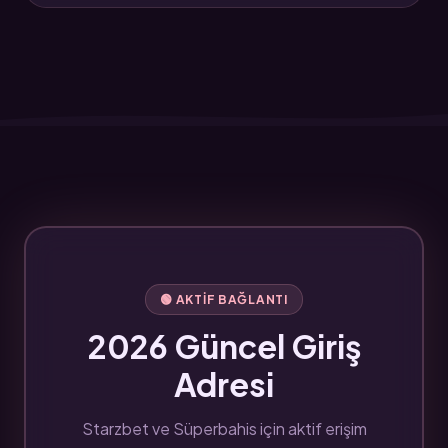
🟢 AKTIF BAĞLANTI
2026 Güncel Giriş
Adresi
Starzbet ve Süperbahis için aktif erişim