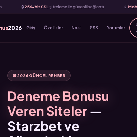
bit SSL
şifreleme ile güvenli bağlantı
📱
Mobil Uyumlu
— iOS v
nus
2026
Giriş
Özellikler
Nasıl
SSS
Yorumlar
🟣 2026 GÜNCEL REHBER
Deneme Bonusu
Veren Siteler
—
Starzbet ve