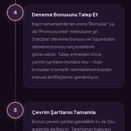
4
Deneme Bonusunu Talep Et
Kayıt tamamlandıktan sonra "Bonuslar" ya
da "Promosyonlar" menüsüne git.
Starzbet deneme bonusu ve Süperbahis
deneme bonusu seçeneklerini
göreceksin. Talep etmeden önce
çevrim şartlarını mutlaka oku — bazı
bonuslar otomatik tanımlanırken bazıları
manuel aktifleştirme gerektiriyor.
5
Çevrim Şartlarını Tamamla
Bonus çevrim şartları genellikle 5x ile 25x
arasında değişiyor. Tanımlanan bakiyeyi