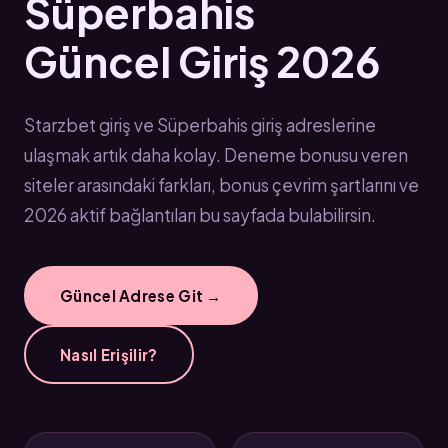
Süperbahis
Güncel Giriş 2026
Starzbet giriş ve Süperbahis giriş adreslerine
ulaşmak artık daha kolay. Deneme bonusu veren
siteler arasındaki farkları, bonus çevrim şartlarını ve
2026 aktif bağlantıları bu sayfada bulabilirsin.
Güncel Adrese Git →
Nasıl Erişilir?