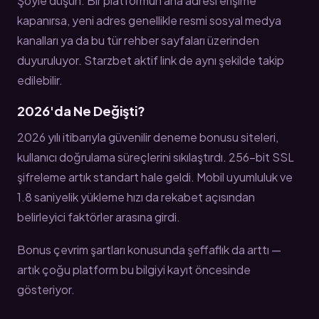
Şöyle düşün: Bir platformun ana adresi erişime
kapanırsa, yeni adres genellikle resmi sosyal medya
kanalları ya da bu tür rehber sayfaları üzerinden
duyuruluyor. Starzbet aktif link de aynı şekilde takip
edilebilir.
2026'da Ne Değişti?
2026 yılı itibarıyla güvenilir deneme bonusu siteleri,
kullanıcı doğrulama süreçlerini sıkılaştırdı. 256-bit SSL
şifreleme artık standart hale geldi. Mobil uyumluluk ve
1.8 saniyelik yükleme hızı da rekabet açısından
belirleyici faktörler arasına girdi.
Bonus çevrim şartları konusunda şeffaflık da arttı —
artık çoğu platform bu bilgiyi kayıt öncesinde
gösteriyor.