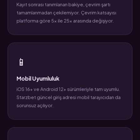
Kayıt sonrası tanımlanan bakiye, çevrim şartı
tamamlanmadan çekilemiyor. Çevrim katsayısı
platforma göre 5x ile 25x arasında değişiyor.
📱
Mobil Uyumluluk
iOS 16+ ve Android 12+ sürümleriyle tam uyumlu.
Starzbet güncel giriş adresi mobil tarayıcıdan da
sorunsuz açılıyor.