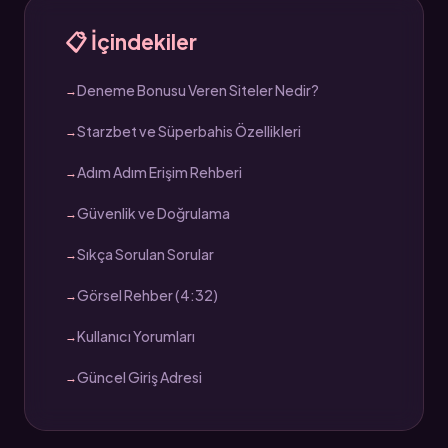
📋 İçindekiler
Deneme Bonusu Veren Siteler Nedir?
Starzbet ve Süperbahis Özellikleri
Adım Adım Erişim Rehberi
Güvenlik ve Doğrulama
Sıkça Sorulan Sorular
Görsel Rehber (4:32)
Kullanıcı Yorumları
Güncel Giriş Adresi