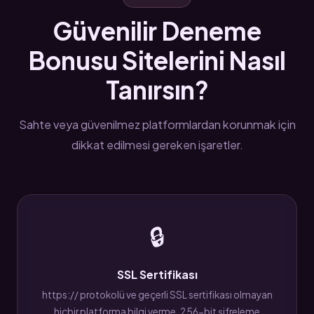
Güvenilir Deneme
Bonusu Sitelerini Nasıl
Tanırsın?
Sahte veya güvenilmez platformlardan korunmak için
dikkat edilmesi gereken işaretler.
🔒
SSL Sertifikası
https:// protokolü ve geçerli SSL sertifikası olmayan
hiçbir platforma bilgi verme. 256-bit şifreleme