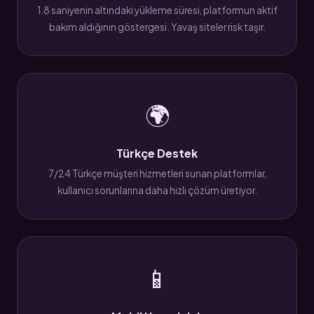
1.8 saniyenin altındaki yükleme süresi, platformun aktif
bakım aldığının göstergesi. Yavaş siteler risk taşır.
🌍
Türkçe Destek
7/24 Türkçe müşteri hizmetleri sunan platformlar,
kullanıcı sorunlarına daha hızlı çözüm üretiyor.
📱