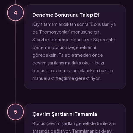
4
Deneme Bonusunu Talep Et
Kayıt tamamlandıktan sonra "Bonuslar" ya
da "Promosyonlar" menüsüne git.
Starzbet deneme bonusu ve Süperbahis
deneme bonusu seçeneklerini
göreceksin. Talep etmeden önce
çevrim şartlarını mutlaka oku — bazı
bonuslar otomatik tanımlanırken bazıları
manuel aktifleştirme gerektiriyor.
5
Çevrim Şartlarını Tamamla
Bonus çevrim şartları genellikle 5x ile 25x
arasında değişiyor. Tanımlanan bakiyeyi