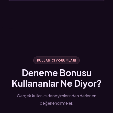
KULLANICI YORUMLARI
Deneme Bonusu
Kullananlar Ne Diyor?
Gerçek kullanıcı deneyimlerinden derlenen
değerlendirmeler.