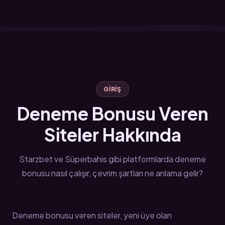
GIRIŞ
Deneme Bonusu Veren
Siteler Hakkında
Starzbet ve Süperbahis gibi platformlarda deneme
bonusu nasıl çalışır, çevrim şartları ne anlama gelir?
Deneme bonusu veren siteler, yeni üye olan