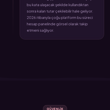
bu kata ulaşacak şekilde kullandıktan
sonra kalan tutar çekilebilir hale geliyor.
2026 itibarıyla çoğu platform bu süreci
hesap panelinde görsel olarak takip
etmeni sağlıyor.
GÜVENLIK