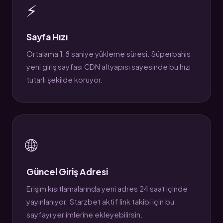
⚡
Sayfa Hızı
Ortalama 1.8 saniye yükleme süresi. Süperbahis
yeni giriş sayfası CDN altyapısı sayesinde bu hızı
tutarlı şekilde koruyor.
🌐
Güncel Giriş Adresi
Erişim kısıtlamalarında yeni adres 24 saat içinde
yayınlanıyor. Starzbet aktif link takibi için bu
sayfayı yer imlerine ekleyebilirsin.