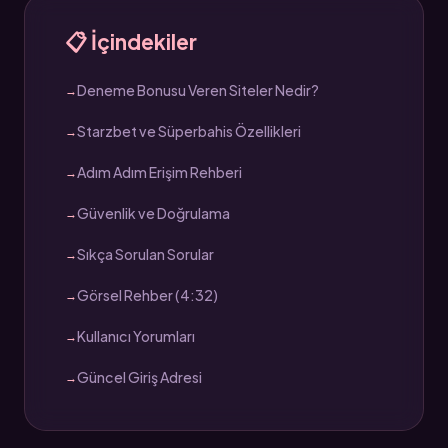
📋 İçindekiler
Deneme Bonusu Veren Siteler Nedir?
Starzbet ve Süperbahis Özellikleri
Adım Adım Erişim Rehberi
Güvenlik ve Doğrulama
Sıkça Sorulan Sorular
Görsel Rehber (4:32)
Kullanıcı Yorumları
Güncel Giriş Adresi