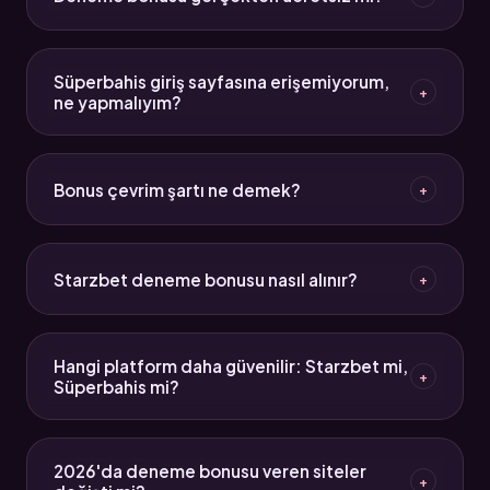
zorunda kalıyor. Starzbet aktif link genellikle 24 saat
içinde resmi kanallardan duyuruluyor. Bu sayfa
Evet, kayıt sırasında herhangi bir yatırım yapılmadan
güncel bağlantıyı takip ediyor.
tanımlanan bakiye deneme bonusudur. Ancak bu
Süperbahis giriş sayfasına erişemiyorum,
+
bakiyeyi çekebilmek için çevrim şartını tamamlamak
ne yapmalıyım?
gerekiyor. Çevrim katsayısı platforma göre 5x ile
25x arasında değişiyor.
Süperbahis yeni giriş adresi değişmiş olabilir. Bu
sayfanın "Güncel Adres" bölümünden aktif
Bonus çevrim şartı ne demek?
+
bağlantıya ulaşabilirsin. Ayrıca DNS ayarlarını
değiştirmek (8.8.8.8 gibi) erişim sorunlarını çözebilir.
Çevrim şartı, bonus bakiyesinin kaç katı kadar işlem
yapılması gerektiğini gösterir. Örneğin 100 TL bonus
Starzbet deneme bonusu nasıl alınır?
+
için 10x çevrim şartı varsa, 1000 TL işlem
tamamlandıktan sonra bakiye çekilebilir hale gelir.
Starzbet giriş adresine erişip kayıt olduktan sonra
"Bonuslar" menüsünden deneme bonusunu talep
Hangi platform daha güvenilir: Starzbet mi,
+
edebilirsin. Bazı kampanyalar otomatik
Süperbahis mi?
tanımlanırken bazıları manuel aktifleştirme
gerektiriyor. Koşulları önceden oku.
Her iki platform da 256-bit SSL şifreleme kullanıyor
ve Türkçe 7/24 destek sunuyor. Güvenilirlik açısından
2026'da deneme bonusu veren siteler
+
teknik altyapıları benzer. Tercih çoğunlukla bonus