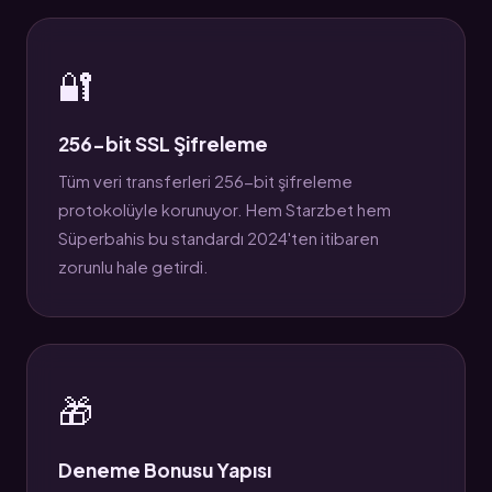
🔐
256-bit SSL Şifreleme
Tüm veri transferleri 256-bit şifreleme
protokolüyle korunuyor. Hem Starzbet hem
Süperbahis bu standardı 2024'ten itibaren
zorunlu hale getirdi.
🎁
Deneme Bonusu Yapısı