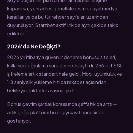
Şöyle düşün: Bir platformun ana adresi erişime
kapanırsa, yeni adres genellikle resmi sosyal medya
kanalları ya da bu tür rehber sayfaları üzerinden
duyuruluyor. Starzbet aktif link de aynı şekilde takip
edilebilir.
2026'da Ne Değişti?
2026 yılı itibarıyla güvenilir deneme bonusu siteleri,
kullanıcı doğrulama süreçlerini sıkılaştırdı. 256-bit SSL
şifreleme artık standart hale geldi. Mobil uyumluluk ve
1.8 saniyelik yükleme hızı da rekabet açısından
belirleyici faktörler arasına girdi.
Bonus çevrim şartları konusunda şeffaflık da arttı —
artık çoğu platform bu bilgiyi kayıt öncesinde
gösteriyor.