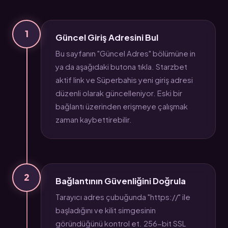
1
Güncel Giriş Adresini Bul
Bu sayfanın "Güncel Adres" bölümüne in
ya da aşağıdaki butona tıkla. Starzbet
aktif link ve Süperbahis yeni giriş adresi
düzenli olarak güncelleniyor. Eski bir
bağlantı üzerinden erişmeye çalışmak
zaman kaybettirebilir.
2
Bağlantının Güvenliğini Doğrula
Tarayıcı adres çubuğunda "https://" ile
başladığını ve kilit simgesinin
göründüğünü kontrol et. 256-bit SSL