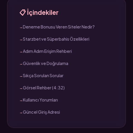
📋 İçindekiler
Deneme Bonusu Veren Siteler Nedir?
Starzbet ve Süperbahis Özellikleri
Adım Adım Erişim Rehberi
Güvenlik ve Doğrulama
Sıkça Sorulan Sorular
Görsel Rehber (4:32)
Kullanıcı Yorumları
Güncel Giriş Adresi