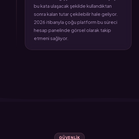
bu kata ulaşacak şekilde kullandıktan
sonra kalan tutar çekilebilir hale geliyor.
2026 itibarıyla çoğu platform bu süreci
hesap panelinde görsel olarak takip
etmeni sağlıyor.
GÜVENLIK