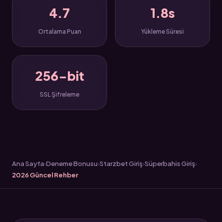
4.7
1.8s
Ortalama Puan
Yükleme Süresi
256-bit
SSL Şifreleme
Ana Sayfa
Deneme Bonusu
Starzbet Giriş
Süperbahis Giriş
2026 Güncel Rehber