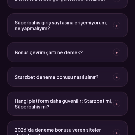
zorunda kalıyor. Starzbet aktif link genellikle 24 saat
içinde resmi kanallardan duyuruluyor. Bu sayfa
Evet, kayıt sırasında herhangi bir yatırım yapılmadan
güncel bağlantıyı takip ediyor.
tanımlanan bakiye deneme bonusudur. Ancak bu
Süperbahis giriş sayfasına erişemiyorum,
+
bakiyeyi çekebilmek için çevrim şartını tamamlamak
ne yapmalıyım?
gerekiyor. Çevrim katsayısı platforma göre 5x ile
25x arasında değişiyor.
Süperbahis yeni giriş adresi değişmiş olabilir. Bu
sayfanın "Güncel Adres" bölümünden aktif
Bonus çevrim şartı ne demek?
+
bağlantıya ulaşabilirsin. Ayrıca DNS ayarlarını
değiştirmek (8.8.8.8 gibi) erişim sorunlarını çözebilir.
Çevrim şartı, bonus bakiyesinin kaç katı kadar işlem
yapılması gerektiğini gösterir. Örneğin 100 TL bonus
Starzbet deneme bonusu nasıl alınır?
+
için 10x çevrim şartı varsa, 1000 TL işlem
tamamlandıktan sonra bakiye çekilebilir hale gelir.
Starzbet giriş adresine erişip kayıt olduktan sonra
"Bonuslar" menüsünden deneme bonusunu talep
Hangi platform daha güvenilir: Starzbet mi,
+
edebilirsin. Bazı kampanyalar otomatik
Süperbahis mi?
tanımlanırken bazıları manuel aktifleştirme
gerektiriyor. Koşulları önceden oku.
Her iki platform da 256-bit SSL şifreleme kullanıyor
ve Türkçe 7/24 destek sunuyor. Güvenilirlik açısından
2026'da deneme bonusu veren siteler
+
teknik altyapıları benzer. Tercih çoğunlukla bonus