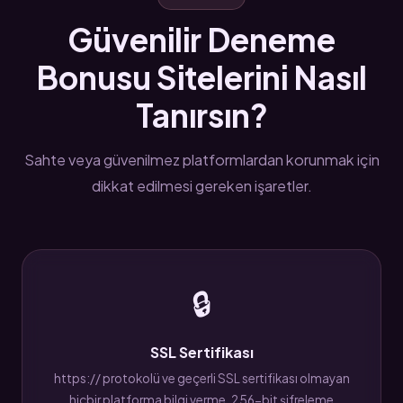
Güvenilir Deneme
Bonusu Sitelerini Nasıl
Tanırsın?
Sahte veya güvenilmez platformlardan korunmak için
dikkat edilmesi gereken işaretler.
🔒
SSL Sertifikası
https:// protokolü ve geçerli SSL sertifikası olmayan
hiçbir platforma bilgi verme. 256-bit şifreleme