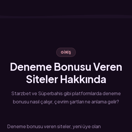
GIRIŞ
Deneme Bonusu Veren
Siteler Hakkında
Starzbet ve Süperbahis gibi platformlarda deneme
bonusu nasıl çalışır, çevrim şartları ne anlama gelir?
Deneme bonusu veren siteler, yeni üye olan