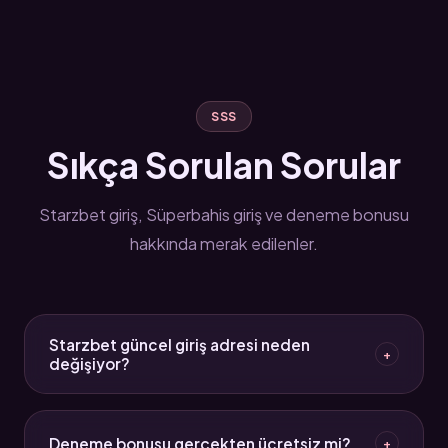
SSS
Sıkça Sorulan Sorular
Starzbet giriş, Süperbahis giriş ve deneme bonusu
hakkında merak edilenler.
Starzbet güncel giriş adresi neden
+
değişiyor?
Türkiye'deki erişim düzenlemeleri nedeniyle bahis
platformları zaman zaman yeni alan adlarına geçmek
Deneme bonusu gerçekten ücretsiz mi?
+