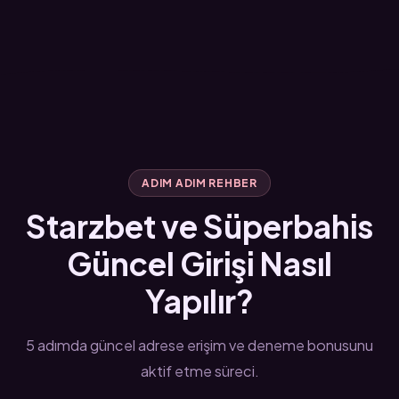
ADIM ADIM REHBER
Starzbet ve Süperbahis
Güncel Girişi Nasıl
Yapılır?
5 adımda güncel adrese erişim ve deneme bonusunu
aktif etme süreci.