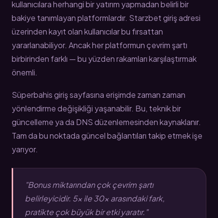
kullanıcılara herhangi bir yatırım yapmadan belirli bir
bakiye tanımlayan platformlardır. Starzbet giriş adresi
üzerinden kayıt olan kullanıcılar bu fırsattan
yararlanabiliyor. Ancak her platformun çevrim şartı
birbirinden farklı — bu yüzden rakamları karşılaştırmak
önemli.
Süperbahis giriş sayfasına erişimde zaman zaman
yönlendirme değişikliği yaşanabilir. Bu, teknik bir
güncelleme ya da DNS düzenlemesinden kaynaklanır.
Tam da bu noktada güncel bağlantıları takip etmek işe
yarıyor.
"Bonus miktarından çok çevrim şartı
belirleyicidir. 5x ile 30x arasındaki fark,
pratikte çok büyük bir etki yaratır."