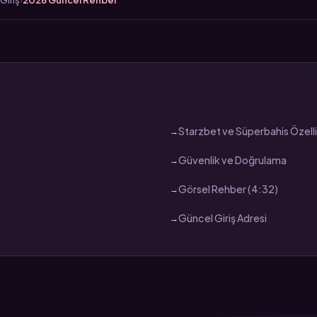
Starzbet ve Süperbahis Özelli
Güvenlik ve Doğrulama
Görsel Rehber (4:32)
Güncel Giriş Adresi