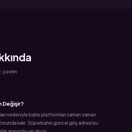
kkında
, çevrim
 Değişir?
aları nedeniyle bahis platformları zaman zaman
zorunda kalır. Süperbahis güncel giriş adresi bu
ar arasında yer alıyor.