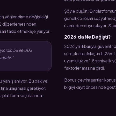
Şöyle düşün: Bir platformun
n yönlendirme değişikliği
genellikle resmi sosyal medy
DNS düzenlemesinden
üzerinden duyuruluyor. Starzb
arı takip etmek işe yarıyor.
2026'da Ne Değişti?
2026 yılı itibarıyla güvenili
icidir. 5x ile 30x
süreçlerini sıkılaştırdı. 256
aratır."
uyumluluk ve 1.8 saniyelik y
faktörler arasına girdi.
Bonus çevrim şartları konus
 yanlış anlıyor. Bu bakiye
bilgiyi kayıt öncesinde göst
ına ulaşılması gerekiyor.
 platform koşullarında