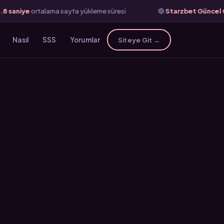
ama sayfa yükleme süresi
🔴
Starzbet Güncel Giriş
— 2026 akti
Nasıl
SSS
Yorumlar
Siteye Git →