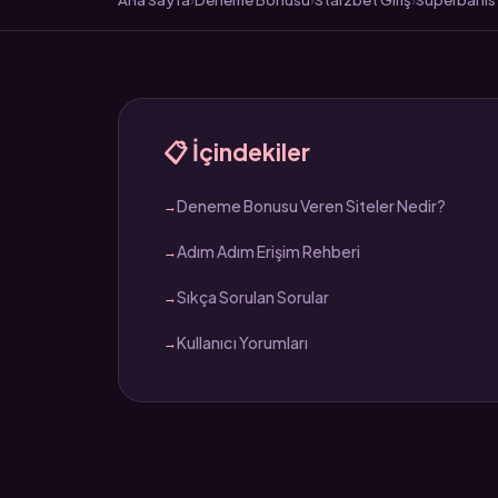
📋 İçindekiler
Deneme Bonusu Veren Siteler Nedir?
Adım Adım Erişim Rehberi
Sıkça Sorulan Sorular
Kullanıcı Yorumları