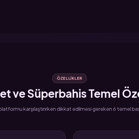
ÖZELLIKLER
et ve Süperbahis Temel Özel
 platformu karşılaştırırken dikkat edilmesi gereken 6 temel baş