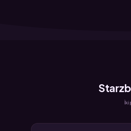
Starzb
İki