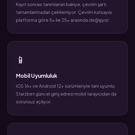
Kayıt sonrası tanımlanan bakiye, çevrim şartı
tamamlanmadan çekilemiyor. Çevrim katsayısı
platforma göre 5x ile 25x arasında değişiyor.
📱
Mobil Uyumluluk
iOS 16+ ve Android 12+ sürümleriyle tam uyumlu.
Starzbet güncel giriş adresi mobil tarayıcıdan da
sorunsuz açılıyor.