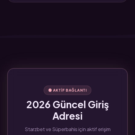
🟢 AKTIF BAĞLANTI
2026 Güncel Giriş
Adresi
Starzbet ve Süperbahis için aktif erişim