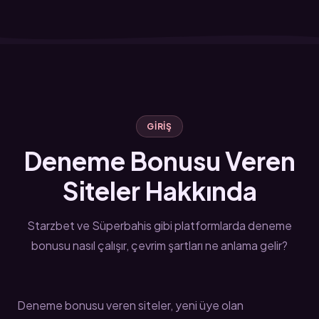
GIRIŞ
Deneme Bonusu Veren
Siteler Hakkında
Starzbet ve Süperbahis gibi platformlarda deneme
bonusu nasıl çalışır, çevrim şartları ne anlama gelir?
Deneme bonusu veren siteler, yeni üye olan