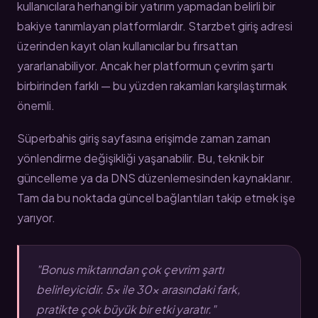
kullanıcılara herhangi bir yatırım yapmadan belirli bir
bakiye tanımlayan platformlardır. Starzbet giriş adresi
üzerinden kayıt olan kullanıcılar bu fırsattan
yararlanabiliyor. Ancak her platformun çevrim şartı
birbirinden farklı — bu yüzden rakamları karşılaştırmak
önemli.
Süperbahis giriş sayfasına erişimde zaman zaman
yönlendirme değişikliği yaşanabilir. Bu, teknik bir
güncelleme ya da DNS düzenlemesinden kaynaklanır.
Tam da bu noktada güncel bağlantıları takip etmek işe
yarıyor.
"Bonus miktarından çok çevrim şartı
belirleyicidir. 5x ile 30x arasındaki fark,
pratikte çok büyük bir etki yaratır."