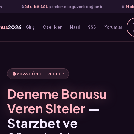
bit SSL
şifreleme ile güvenli bağlantı
📱
Mobil Uyumlu
— iOS ve
nus
2026
Giriş
Özellikler
Nasıl
SSS
Yorumlar
🟣 2026 GÜNCEL REHBER
Deneme Bonusu
Veren Siteler
—
Starzbet ve