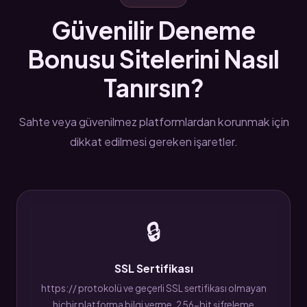
Güvenilir Deneme
Bonusu Sitelerini Nasıl
Tanırsın?
Sahte veya güvenilmez platformlardan korunmak için
dikkat edilmesi gereken işaretler.
🔒
SSL Sertifikası
https:// protokolü ve geçerli SSL sertifikası olmayan
hiçbir platforma bilgi verme. 256-bit şifreleme