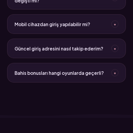
değişti mi?
yapısına ve kişisel deneyime göre şekilleniyor.
2026 itibarıyla güncel deneme bonusu siteleri
çevrim şartlarını daha şeffaf hale getirdi. Kullanıcı
Mobil cihazdan giriş yapılabilir mi?
+
doğrulama süreçleri de sıkılaştı. Mobil uyumluluk ve
hız artık rekabette belirleyici faktörler arasında.
Evet. Hem Starzbet hem Süperbahis iOS 16+ ve
Android 12+ sürümleriyle tam uyumlu. Mobil tarayıcı
Güncel giriş adresini nasıl takip ederim?
+
üzerinden sorunsuz erişim sağlanabiliyor. Ayrıca her
ikisinin de mobil uygulaması mevcut.
Bu sayfayı yer imlerine eklemek en pratik yöntem.
Starzbet güncel giriş ve Süperbahis güncel giriş
Bahis bonusları hangi oyunlarda geçerli?
+
adresleri burada düzenli olarak güncelleniyor. Ayrıca
platformların resmi sosyal medya hesaplarını takip
Bahis bonusları genellikle spor bahisleri ve casino
edebilirsin.
oyunlarında geçerli oluyor. Ancak her bonus türünün
geçerli olduğu oyun kategorileri farklı olabiliyor.
Bonus koşullarında bu bilgi açıkça belirtilmiş olmalı.