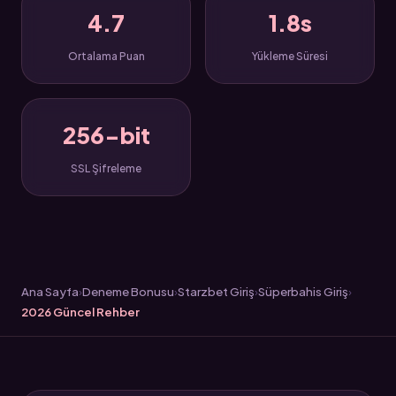
4.7
1.8s
Ortalama Puan
Yükleme Süresi
256-bit
SSL Şifreleme
Ana Sayfa
Deneme Bonusu
Starzbet Giriş
Süperbahis Giriş
2026 Güncel Rehber