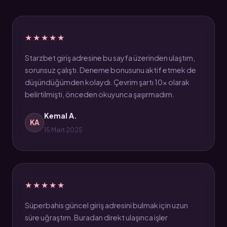
★★★★★
Starzbet giriş adresine bu sayfa üzerinden ulaştım,
sorunsuz çalıştı. Deneme bonusunu aktif etmek de
düşündüğümden kolaydı. Çevrim şartı 10x olarak
belirtilmişti, önceden okuyunca şaşırmadım.
Kemal A.
KA
15 Mart 2025
★★★★★
Süperbahis güncel giriş adresini bulmak için uzun
süre uğraştım. Buradan direkt ulaşınca işler