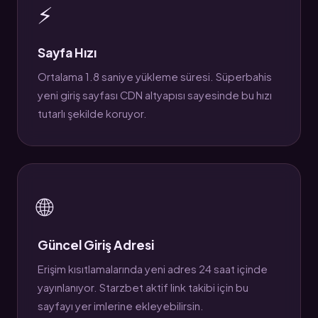
⚡
Sayfa Hızı
Ortalama 1.8 saniye yükleme süresi. Süperbahis
yeni giriş sayfası CDN altyapısı sayesinde bu hızı
tutarlı şekilde koruyor.
🌐
Güncel Giriş Adresi
Erişim kısıtlamalarında yeni adres 24 saat içinde
yayınlanıyor. Starzbet aktif link takibi için bu
sayfayı yer imlerine ekleyebilirsin.