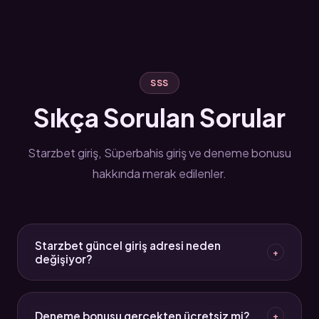
SSS
Sıkça Sorulan Sorular
Starzbet giriş, Süperbahis giriş ve deneme bonusu
hakkında merak edilenler.
Starzbet güncel giriş adresi neden
+
değişiyor?
Türkiye'deki erişim düzenlemeleri nedeniyle bahis
platformları zaman zaman yeni alan adlarına geçmek
Deneme bonusu gerçekten ücretsiz mi?
+